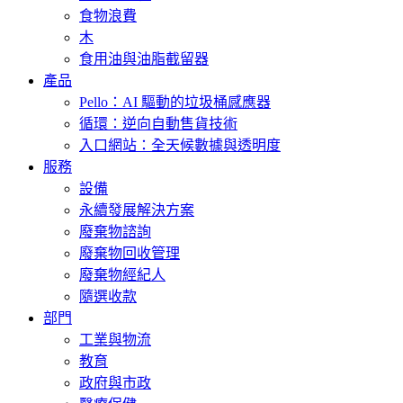
食物浪費
木
食用油與油脂截留器
產品
Pello：AI 驅動的垃圾桶感應器
循環：逆向自動售貨技術
入口網站：全天候數據與透明度
服務
設備
永續發展解決方案
廢棄物諮詢
廢棄物回收管理
廢棄物經紀人
隨選收款
部門
工業與物流
教育
政府與市政