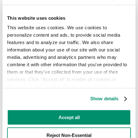
大學廢棄物審計案例研究
This website uses cookies
為了更深入了解其廢棄物流並提升回收成效，紐約市一所頂尖
This website uses cookies. We use cookies to 
大學與 RTS 合作，針對六個校區據點進行了全面的廢棄物審
personalize content and ads, to provide social media 
計。
features and to analyze our traffic. We also share 
閱讀更多
information about your use of our site with our social 
media, advertising and analytics partners who may 
combine it with other information that you've provided to 
大學校園捐贈案例研究
them or that they've collected from your use of their 
services. Click "Accept all" to enable all cookies or 
短短 24 小時內，RTS 協助從這所紐約校區募集了數千磅的家
"Reject Non-Essential" to disable cookies that are not 
具，不僅避免這些物品被送往垃圾掩埋場，更為社區提供了支
categorized as necessary. You can manage your 
援。
Show details
preferences by toggling the different kinds of cookies.
閱讀更多
Learn more in our 
Privacy Policy
.
Accept all
薩福克大學永續發展計劃
Reject Non-Essential
透過 RTS 的全方位 360 度服務計畫，薩福克大學藉由科技應