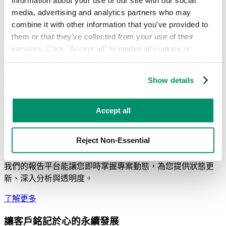
media, advertising and analytics partners who may 
我們的即時數據與智能分析，能提供您所需的可視性與控制
combine it with other information that you've provided to 
力，協助您優化各據點的營運表現並降低成本。
them or that they've collected from your use of their 
了解更多
services. Click "Accept all" to enable all cookies or 
"Reject Non-Essential" to disable cookies that are not 
從第一天起便提供支援
categorized as necessary. You can manage your 
Show details
preferences by toggling the different kinds of cookies.
從導入到優化，我們的專業團隊將負責採購、資料驗證、發票
彙整以及持續的績效支援，讓您無需親力親為。
Learn more in our 
Privacy Policy
.
Accept all
了解更多
Reject Non-Essential
即時追蹤與效能可視化
我們的報告平台能讓您即時掌握專案動態，為您提供狀態更
新、深入分析與透明度。
了解更多
讓客戶銘記於心的永續發展