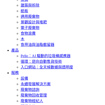
建築與拆除
紙板
通用廢棄物
景觀設計與堆肥
電子廢棄物
食物浪費
木
食用油與油脂截留器
產品
Pello：AI 驅動的垃圾桶感應器
循環：逆向自動售貨技術
入口網站：全天候數據與透明度
服務
設備
永續發展解決方案
廢棄物諮詢
廢棄物回收管理
廢棄物經紀人