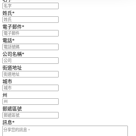
姓氏
*
電子郵件
*
電話
*
公司名稱
*
街道地址
城市
州
郵遞區號
訊息
*