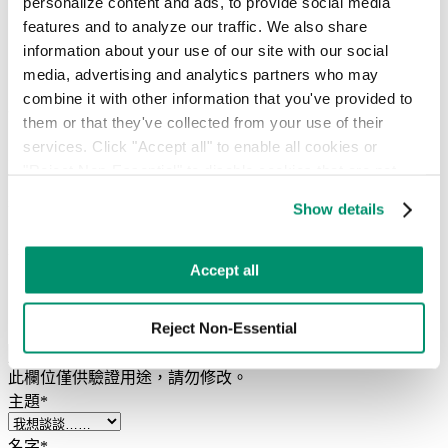
personalize content and ads, to provide social media 
隨選網路研討會
features and to analyze our traffic. We also share 
運輸網絡
information about your use of our site with our social 
RTS 客戶入口網站
media, advertising and analytics partners who may 
combine it with other information that you've provided to 
居民支援
them or that they've collected from your use of their 
services. Click "Accept all" to enable all cookies or 
以智慧解決方案連結社區
"Reject Non-Essential" to disable cookies that are not 
categorized as necessary. You can manage your 
我們以提供卓越的客戶服務為榮。若您對社區的垃圾清運有疑
Show details
preferences by toggling the different kinds of cookies.
問，或對即將到來的天氣狀況有所顧慮，請隨時與我們聯繫，
我們將在24小時內回覆。
Learn more in our 
Privacy Policy
.
Accept all
「
*
」表示必填欄位
Reject Non-Essential
電話
此欄位僅供驗證用途，請勿修改。
主題
*
名字
*