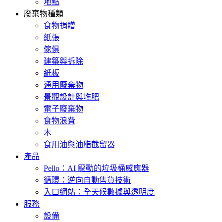
地點
廢棄物種類
食物捐贈
紙張
傢俱
建築與拆除
紙板
通用廢棄物
景觀設計與堆肥
電子廢棄物
食物浪費
木
食用油與油脂截留器
產品
Pello：AI 驅動的垃圾桶感應器
循環：逆向自動售貨技術
入口網站：全天候數據與透明度
服務
設備