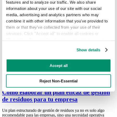
features and to analyze our traffic. We also share 
Indicadores clave de rendimiento (KPI)
information about your use of our site with our social 
esenciales para la gestión de residuos
media, advertising and analytics partners who may 
comerciales
combine it with other information that you've provided to 
them or that they've collected from your use of their 
La gestión de residuos comerciales ya no se define únicamente en
services. Click "Accept all" to enable all cookies or 
función del tonelaje. En la actualidad, el éxito se mide a través de la
eficiencia operativa, el control de costes y la sostenibilidad
"Reject Non-Essential" to disable cookies that are not 
verificable. Existen indicadores clave de rendimiento (KPI)
categorized as necessary. You can manage your 
fundamentales que las empresas deben supervisar, utilizando
Show details
preferences by toggling the different kinds of cookies.
herramientas avanzadas que permiten obtener datos en tiempo real y
teniendo en cuenta los requisitos ESG en constante evolución que
marcan la pauta en la elaboración de informes. Al centrarse en estas
Learn more in our 
Privacy Policy
.
Accept all
métricas, las empresas pueden pasar de un transporte reactivo […]
Reject Non-Essential
Cómo elaborar un plan eficaz de gestión
de residuos para tu empresa
Un plan estructurado de gestión de residuos ya no es solo algo
recomendable para las empresas, sino una necesidad operativa