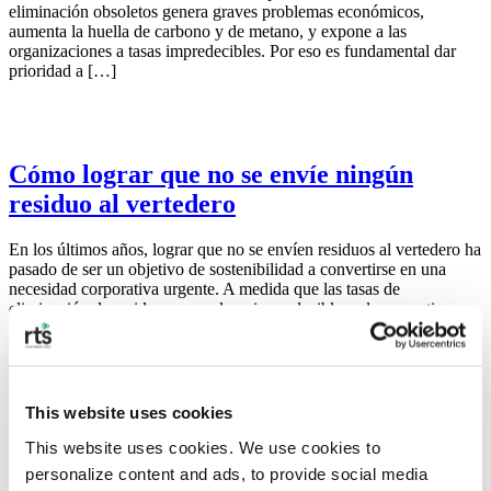
eliminación obsoletos genera graves problemas económicos,
aumenta la huella de carbono y de metano, y expone a las
organizaciones a tasas impredecibles. Por eso es fundamental dar
prioridad a […]
Cómo lograr que no se envíe ningún
residuo al vertedero
En los últimos años, lograr que no se envíen residuos al vertedero ha
pasado de ser un objetivo de sostenibilidad a convertirse en una
necesidad corporativa urgente. A medida que las tasas de
eliminación de residuos se vuelven impredecibles y la normativa se
endurece, eliminar nuestra dependencia de los vertederos es
imprescindible para la eficiencia operativa. Sin embargo, mediante la
reorganización de las cadenas de suministro, el uso de sistemas
avanzados de seguimiento de datos y la optimización de la
recuperación de recursos, […]
This website uses cookies
This website uses cookies. We use cookies to 
personalize content and ads, to provide social media 