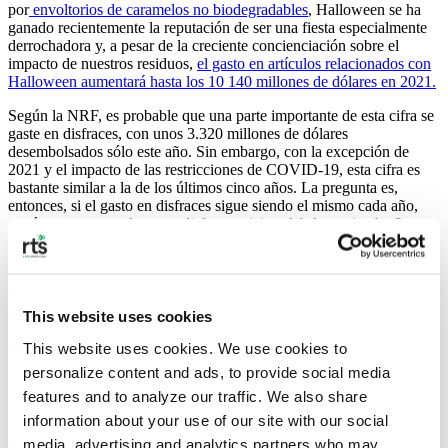
por
envoltorios de caramelos no biodegradables
, Halloween se ha
ganado recientemente la reputación de ser una fiesta especialmente
derrochadora y, a pesar de la creciente concienciación sobre el
impacto de nuestros residuos,
el gasto en artículos relacionados con
Halloween aumentará hasta los 10 140 millones de dólares en 2021.
Según la NRF, es probable que una parte importante de esta cifra se
gaste en disfraces, con unos 3.320 millones de dólares
desembolsados sólo este año. Sin embargo, con la excepción de
2021 y el impacto de las restricciones de COVID-19, esta cifra es
bastante similar a la de los últimos cinco años. La pregunta es,
entonces, si el gasto en disfraces sigue siendo el mismo cada año,
¿qué ocurre con todos esos disfraces viejos el 1 de noviembre?
La respuesta es sencilla: se tiran o se olvidan, y nuestros vertederos
se llenan de plásticos de un solo uso, tejidos biodegradables y no
biodegradables y otros materiales perjudiciales para el medio
ambiente. Ahora que se acerca Halloween, ¿qué podemos hacer
This website uses cookies
para que los disfraces no acaben en la basura y para que Halloween
This website uses cookies. We use cookies to 
se celebre de forma sostenible?
personalize content and ads, to provide social media 
features and to analyze our traffic. We also share 
information about your use of our site with our social 
media, advertising and analytics partners who may 