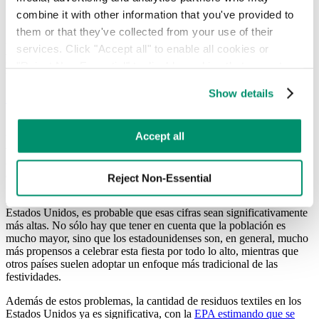
combine it with other information that you've provided to 
them or that they've collected from your use of their 
El estado de los residuos de disfraces de
services. Click "Accept all" to enable all cookies or 
Halloween
"Reject Non-Essential" to disable cookies that are not 
categorized as necessary. You can manage your 
Show details
Un estudio realizado en 2019
estimó que solo en el Reino Unido se
preferences by toggling the different kinds of cookies.
generan alrededor de 2.000 toneladas de residuos plásticos
procedentes de la ropa desechable de Halloween. Eso equivale a
Learn more in our 
Privacy Policy
.
Accept all
unos 83 millones de botellas de plástico que acaban en los
vertederos, y eso sin contar otros materiales que contienen los
disfraces, lo que solo araña la superficie del impacto de este único
día de celebración.
Reject Non-Essential
Lamentablemente, aunque es difícil obtener estimaciones para
Estados Unidos, es probable que esas cifras sean significativamente
más altas. No sólo hay que tener en cuenta que la población es
mucho mayor, sino que los estadounidenses son, en general, mucho
más propensos a celebrar esta fiesta por todo lo alto, mientras que
otros países suelen adoptar un enfoque más tradicional de las
festividades.
Además de estos problemas, la cantidad de residuos textiles en los
Estados Unidos ya es significativa, con la
EPA estimando que se