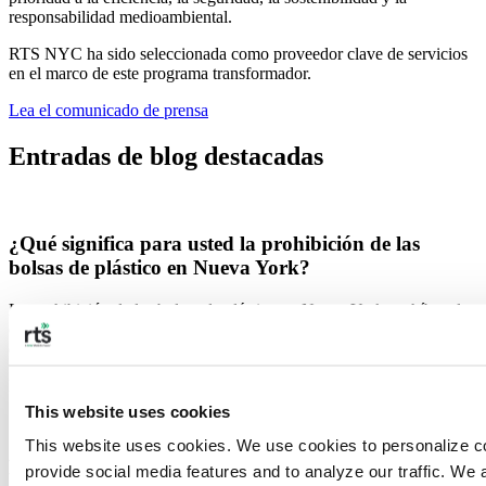
responsabilidad medioambiental.
RTS NYC ha sido seleccionada como proveedor clave de servicios
en el marco de este programa transformador.
Lea el comunicado de prensa
Entradas de blog destacadas
¿Qué significa para usted la prohibición de las
bolsas de plástico en Nueva York?
La prohibición de las bolsas de plástico en Nueva York prohíbe a los
comercios minoristas distribuir bolsas de plástico de un solo uso con
el fin de promover la sostenibilidad.
Residuos comerciales | Tipos de residuos
This website uses cookies
This website uses cookies. We use cookies to personalize co
NYC Organics Update: la ley se amplía para
provide social media features and to analyze our traffic. We a