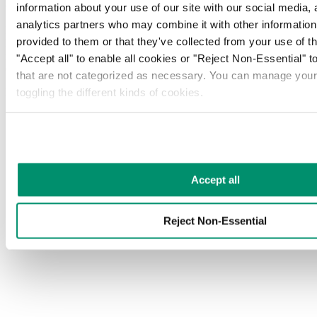
abarcar a más empresas
information about your use of our site with our social media, 
analytics partners who may combine it with other information 
La ampliación de la Ley de Residuos Orgánicos Comerciales de
provided to them or that they've collected from your use of the
Nueva York tiene como objetivo evitar que 100 000 toneladas de
residuos alimentarios acaben en los vertederos, ampliando su ámbito
"Accept all" to enable all cookies or "Reject Non-Essential" to
de aplicación a más empresas.
that are not categorized as necessary. You can manage your
toggling the different kinds of cookies.
Residuos comerciales | Reciclaje | Tipos de residuos
Learn more in our 
Privacy Policy
.
Accept all
Reject Non-Essential