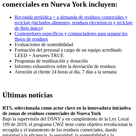
comerciales en Nueva York incluyen:
Recogida periódica + a demanda de residuos comerciales y
reciclaje (incluidos alimentos, residuos electrónicos y reciclaje
de flujo único)
Contenedores específicos y compactadores para separar los
flujos de residuos
Evaluaciones de sostenibilidad
Formación del personal a cargo de un equipo acreditado
LEED + Asesores TRUE
Programas de reutilización y donación
Informes exhaustivos sobre la desviación de residuos
Atención al cliente 24 horas al día, 7 días a la semana
Últimas noticias
RTS, seleccionada como actor clave en la innovadora iniciativa
de zonas de residuos comerciales de Nueva York
Bajo la supervisión del DSNY y en cumplimiento de la Ley Local
199 de 2019, el programa CWZ tiene como objetivo revolucionar la
recogida y el tratamiento de los residuos comerciales, dando
prioridad a la eficiencia, la seguridad, la sostenibilidad y la