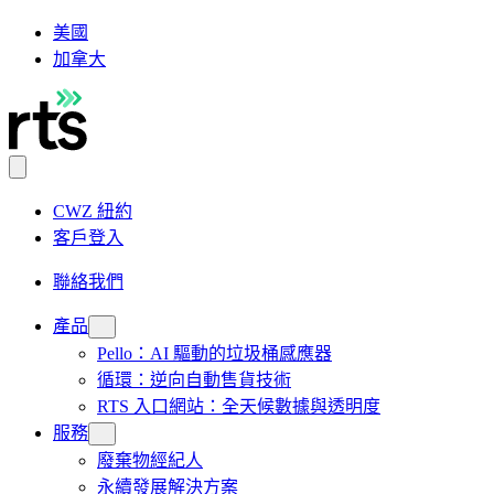
美國
加拿大
CWZ 紐約
客戶登入
聯絡我們
產品
Pello：AI 驅動的垃圾桶感應器
循環：逆向自動售貨技術
RTS 入口網站：全天候數據與透明度
服務
廢棄物經紀人
永續發展解決方案