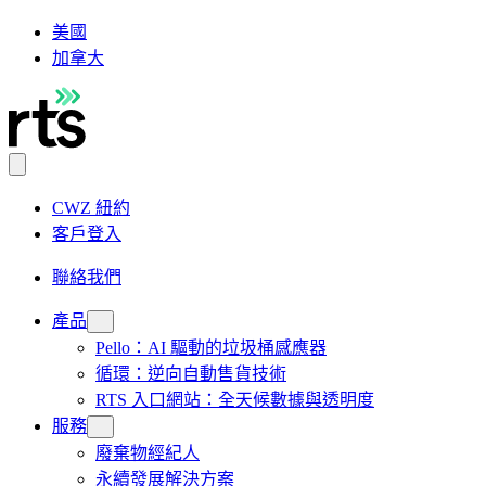
美國
加拿大
CWZ 紐約
客戶登入
聯絡我們
產品
Pello：AI 驅動的垃圾桶感應器
循環：逆向自動售貨技術
RTS 入口網站：全天候數據與透明度
服務
廢棄物經紀人
永續發展解決方案