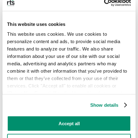
besoins. Nous travaillons en étroite collaboration avec votre
entreprise pour cerner vos besoins en matière de collecte
professionnelle, et nous vous proposons une
stratégie sur mesure
qui
s'intègre parfaitement à vos opérations existantes. Des rapports en
This website uses cookies
temps réel et des indicateurs de détournement des déchets permettent
à votre entreprise de suivre et de contrôler les déchets à chaque étape
This website uses cookies. We use cookies to 
de leur parcours, tandis que les collectes régulières et ponctuelles
personalize content and ads, to provide social media 
contribuent à apporter des solutions adaptées au programme de
features and to analyze our traffic. We also share 
gestion des déchets de votre entreprise.
information about your use of our site with our social 
Commencer
media, advertising and analytics partners who may 
combine it with other information that you've provided to 
them or that they've collected from your use of their 
services. Click "Accept all" to enable all cookies or 
"Reject Non-Essential" to disable cookies that are not 
categorized as necessary. You can manage your 
Show details
preferences by toggling the different kinds of cookies.
Learn more in our 
Privacy Policy
.
Accept all