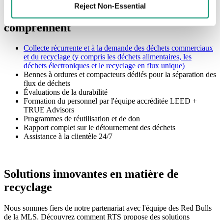
Nos services de gestion des déchets
Reject Non-Essential
commerciaux dans le New Jersey
comprennent
Collecte récurrente et à la demande des déchets commerciaux
et du recyclage (y compris les déchets alimentaires, les
déchets électroniques et le recyclage en flux unique)
Bennes à ordures et compacteurs dédiés pour la séparation des
flux de déchets
Évaluations de la durabilité
Formation du personnel par l'équipe accréditée LEED +
TRUE Advisors
Programmes de réutilisation et de don
Rapport complet sur le détournement des déchets
Assistance à la clientèle 24/7
Solutions innovantes en matière de
recyclage
Nous sommes fiers de notre partenariat avec l'équipe des Red Bulls
de la MLS. Découvrez comment RTS propose des solutions