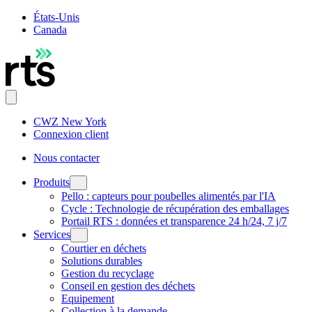
États-Unis
Canada
CWZ New York
Connexion client
Nous contacter
Produits
Pello : capteurs pour poubelles alimentés par l'IA
Cycle : Technologie de récupération des emballages
Portail RTS : données et transparence 24 h/24, 7 j/7
Services
Courtier en déchets
Solutions durables
Gestion du recyclage
Conseil en gestion des déchets
Equipement
Collection à la demande