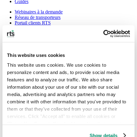
Guides
Webinaires à la demande
Réseau de transporteurs
Portail clients RTS
Types de déchets | Carton
Presses à balles et compacteurs pour
This website uses cookies
carton
This website uses cookies. We use cookies to 
personalize content and ads, to provide social media 
Recyclez efficacement les déchets de carton en réduisant leur
volume
features and to analyze our traffic. We also share 
information about your use of our site with our social 
Parlons-en
media, advertising and analytics partners who may 
combine it with other information that you've provided to 
L'EPA estime que 24,1 millions de tonnes
them or that they've collected from your use of their 
de carton ondulé sont jetées chaque
services. Click "Accept all" to enable all cookies or 
année.
"Reject Non-Essential" to disable cookies that are not 
categorized as necessary. You can manage your 
Show details
Heureusement, le carton est l'un des matériaux les plus faciles à