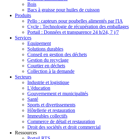
Bois
Bacs à graisse pour huiles de cuisson
Produits
Pello : capteurs pour poubelles alimentés par l'IA
Cycle : Technologie de récupération des emballages
Portail : Données et transparence 24 h/24, 7 j/7
Services
Equipement
Solutions durables
Conseil en gestion des déchets
Gestion du recyclage
Courtier en déchets
Collection à la demande
Secteurs
Industrie et logistique
L'éducation
Gouvernement et municipalités
Santé
Sports et divertissements
Hôtellerie et restauration
Immeubles collectifs
Commerce de détail et restauration
Droit des sociétés et droit commercial
Ressources
Portail RTS