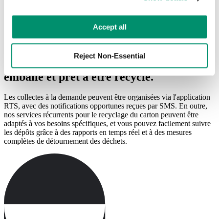
preferences by toggling the different kinds of cookies.
recycler et, avec l'aide d'une presse à balles ou d'un compacteur de
carton, il peut être condensé pour occuper moins d'espace entre les
Learn more in our 
Privacy Policy
.
ramassages.
Accept all
Reject Non-Essential
RTS veille à ce que votre carton soit
emballé et prêt à être recyclé.
Les collectes à la demande peuvent être organisées via l'application
RTS, avec des notifications opportunes reçues par SMS. En outre,
nos services récurrents pour le recyclage du carton peuvent être
adaptés à vos besoins spécifiques, et vous pouvez facilement suivre
les dépôts grâce à des rapports en temps réel et à des mesures
complètes de détournement des déchets.