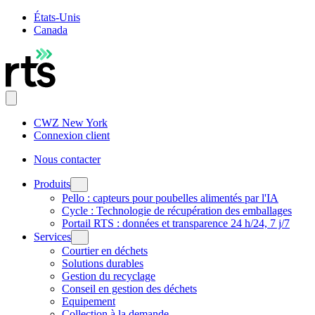
États-Unis
Canada
CWZ New York
Connexion client
Nous contacter
Produits
Pello : capteurs pour poubelles alimentés par l'IA
Cycle : Technologie de récupération des emballages
Portail RTS : données et transparence 24 h/24, 7 j/7
Services
Courtier en déchets
Solutions durables
Gestion du recyclage
Conseil en gestion des déchets
Equipement
Collection à la demande