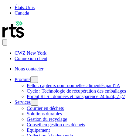
États-Unis
Canada
CWZ New York
Connexion client
Nous contacter
Produits
Pello : capteurs pour poubelles alimentés par l'IA
Cycle : Technologie de récupération des emballages
Portail RTS : données et transparence 24 h/24, 7 j/7
Services
Courtier en déchets
Solutions durables
Gestion du recyclage
Conseil en gestion des déchets
Equipement
Collection à la demande