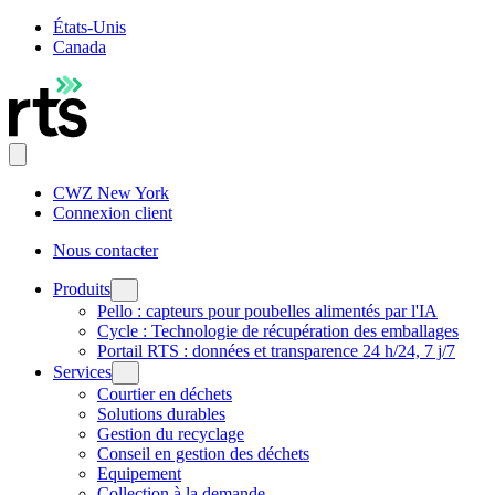
États-Unis
Canada
CWZ New York
Connexion client
Nous contacter
Produits
Pello : capteurs pour poubelles alimentés par l'IA
Cycle : Technologie de récupération des emballages
Portail RTS : données et transparence 24 h/24, 7 j/7
Services
Courtier en déchets
Solutions durables
Gestion du recyclage
Conseil en gestion des déchets
Equipement
Collection à la demande