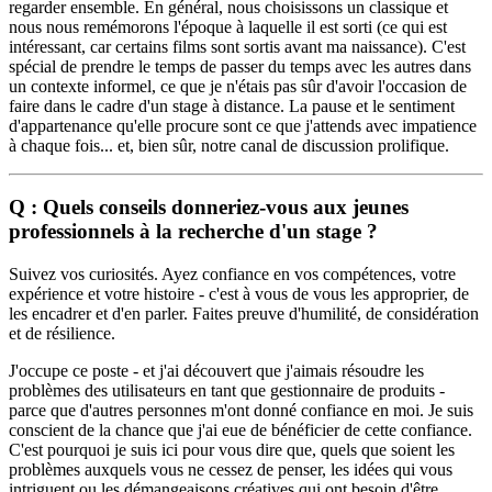
regarder ensemble. En général, nous choisissons un classique et
nous nous remémorons l'époque à laquelle il est sorti (ce qui est
intéressant, car certains films sont sortis avant ma naissance). C'est
spécial de prendre le temps de passer du temps avec les autres dans
un contexte informel, ce que je n'étais pas sûr d'avoir l'occasion de
faire dans le cadre d'un stage à distance. La pause et le sentiment
d'appartenance qu'elle procure sont ce que j'attends avec impatience
à chaque fois... et, bien sûr, notre canal de discussion prolifique.
Q :
Quels conseils donneriez-vous aux jeunes
professionnels à la recherche d'un stage ?
Suivez vos curiosités. Ayez confiance en vos compétences, votre
expérience et votre histoire - c'est à vous de vous les approprier, de
les encadrer et d'en parler. Faites preuve d'humilité, de considération
et de résilience.
J'occupe ce poste - et j'ai découvert que j'aimais résoudre les
problèmes des utilisateurs en tant que gestionnaire de produits -
parce que d'autres personnes m'ont donné confiance en moi. Je suis
conscient de la chance que j'ai eue de bénéficier de cette confiance.
C'est pourquoi je suis ici pour vous dire que, quels que soient les
problèmes auxquels vous ne cessez de penser, les idées qui vous
intriguent ou les démangeaisons créatives qui ont besoin d'être