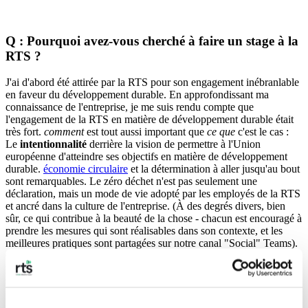
Q : Pourquoi avez-vous cherché à faire un stage à la
RTS ?
J'ai d'abord été attirée par la RTS pour son engagement inébranlable
en faveur du développement durable. En approfondissant ma
connaissance de l'entreprise, je me suis rendu compte que
l'engagement de la RTS en matière de développement durable était
très fort.
comment
est tout aussi important que
ce que
c'est le cas :
Le
intentionnalité
derrière la vision de permettre à l'Union
européenne d'atteindre ses objectifs en matière de développement
durable.
économie circulaire
et la détermination à aller jusqu'au bout
sont remarquables. Le zéro déchet n'est pas seulement une
déclaration, mais un mode de vie adopté par les employés de la RTS
et ancré dans la culture de l'entreprise. (À des degrés divers, bien
sûr, ce qui contribue à la beauté de la chose - chacun est encouragé à
prendre les mesures qui sont réalisables dans son contexte, et les
meilleures pratiques sont partagées sur notre canal "Social" Teams).
Cette attitude fait de la durabilité - un sujet souvent associé à des
privilèges - un ensemble accessible d'actions qui, collectivement,
sont bonnes pour la planète.
Si l'engagement en faveur de la durabilité est ce qui m'a amenée à la