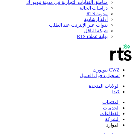
مناطق النفايات التجارية في مدينة نيويورك
دراسات الحالة
مدونة RTS
أدلة إرشادية
ندوات عبر الإنترنت عند الطلب
شبكة الناقل
بوابة عملاء RTS
CWZ نيويورك
تسجيل دخول العميل
الولايات المتحدة
كندا
المنتجات
الخدمات
القطاعات
الشركة
الموارد