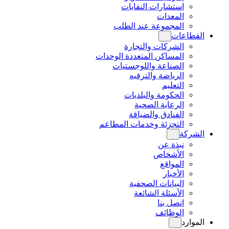
استشارات النفايات
المعدات
المجموعة عند الطلب
القطاعات
الشركات والتجارة
المساكن المتعددة الوحدات
الصناعة واللوجستيات
الرياضة والترفيه
التعليم
الحكومة والبلديات
الرعاية الصحية
الفنادق والضيافة
التجزئة وخدمات المطاعم
الشركة
نبذة عن
الأشخاص
المواقع
الأخبار
البيانات الصحفية
الأسئلة الشائعة
اتصل بنا
الوظائف
الموارد