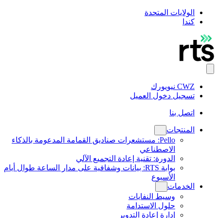
الولايات المتحدة
كندا
CWZ نيويورك
تسجيل دخول العميل
اتصل بنا
المنتجات
Pello: مستشعرات صناديق القمامة المدعومة بالذكاء
الاصطناعي
الدورة: تقنية إعادة التجميع الآلي
بوابة RTS: بيانات وشفافية على مدار الساعة طوال أيام
الأسبوع
الخدمات
وسيط النفايات
حلول الاستدامة
إدارة إعادة التدوير