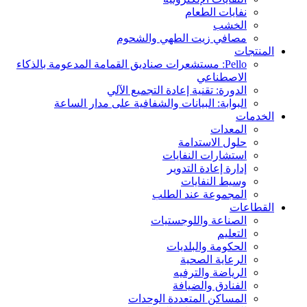
نفايات الطعام
الخشب
مصافي زيت الطهي والشحوم
المنتجات
Pello: مستشعرات صناديق القمامة المدعومة بالذكاء
الاصطناعي
الدورة: تقنية إعادة التجميع الآلي
البوابة: البيانات والشفافية على مدار الساعة
الخدمات
المعدات
حلول الاستدامة
استشارات النفايات
إدارة إعادة التدوير
وسيط النفايات
المجموعة عند الطلب
القطاعات
الصناعة واللوجستيات
التعليم
الحكومة والبلديات
الرعاية الصحية
الرياضة والترفيه
الفنادق والضيافة
المساكن المتعددة الوحدات