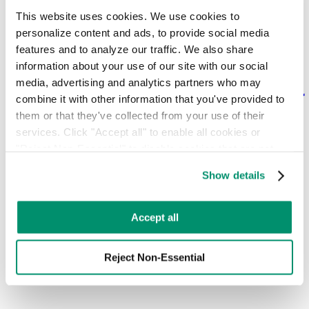
إعادة تدوير زيت الطهي تمنع انسداد الأنابيب وتكوّن كتل الدهون.
This website uses cookies. We use cookies to 
تعرف في هذا الدليل على كيفية إعادة استخدام الزيت أو إعادة
personalize content and ads, to provide social media 
تدويره أو التخلص منه بطريقة آمنة.
features and to analyze our traffic. We also share 
information about your use of our site with our social 
media, advertising and analytics partners who may 
كيفية إعادة تدوير الخردة المعدنية
combine it with other information that you've provided to 
them or that they've collected from your use of their 
الخردة المعدنية مورد قيم يمكن إعادة تدويره عدة مرات دون أن
services. Click "Accept all" to enable all cookies or 
تفقد جودتها، مما يساعد في الحفاظ على كوكبنا.
"Reject Non-Essential" to disable cookies that are not 
categorized as necessary. You can manage your 
Show details
preferences by toggling the different kinds of cookies.
الاستدامة تحتل مركز الصدارة في الحفلات
Learn more in our 
Privacy Policy
.
Accept all
الموسيقية والفعاليات
Reject Non-Essential
تنتج المهرجانات الموسيقية كميات هائلة من النفايات. وقد بدأ
المنظمون الآن في تبني ممارسات مستدامة للحد من تأثيرها.