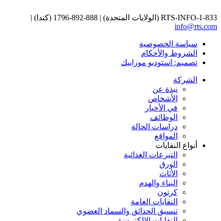
1-833-RTS-INFO (الولايات المتحدة) | 888-892-1796 (كندا) |
info@rts.com
سياسة الخصوصية
الشروط والأحكام
تصميم: استوديو موزاييك
الشركة
نبذة عن
الأشخاص
في الأخبار
الوظائف
دراسات الحالة
المواقع
أنواع النفايات
التبرعات الغذائية
الورق
الأثاث
البناء والهدم
كرتون
النفايات العامة
تنسيق الحدائق والسماد العضوي
النفايات الإلكترونية