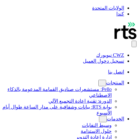
الولايات المتحدة
كندا
CWZ نيويورك
تسجيل دخول العميل
اتصل بنا
المنتجات
Pello: مستشعرات صناديق القمامة المدعومة بالذكاء
الاصطناعي
الدورة: تقنية إعادة التجميع الآلي
بوابة RTS: بيانات وشفافية على مدار الساعة طوال أيام
الأسبوع
الخدمات
وسيط النفايات
حلول الاستدامة
إدارة إعادة التدوير