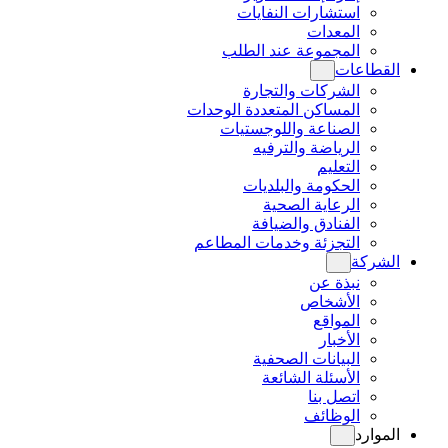
استشارات النفايات
المعدات
المجموعة عند الطلب
القطاعات
الشركات والتجارة
المساكن المتعددة الوحدات
الصناعة واللوجستيات
الرياضة والترفيه
التعليم
الحكومة والبلديات
الرعاية الصحية
الفنادق والضيافة
التجزئة وخدمات المطاعم
الشركة
نبذة عن
الأشخاص
المواقع
الأخبار
البيانات الصحفية
الأسئلة الشائعة
اتصل بنا
الوظائف
الموارد