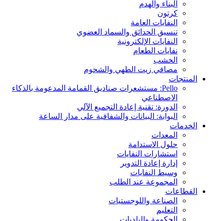
البناء والهدم
كرتون
النفايات العامة
تنسيق الحدائق والسماد العضوي
النفايات الإلكترونية
نفايات الطعام
الخشب
مصافي زيت الطهي والشحوم
المنتجات
Pello: مستشعرات صناديق القمامة المدعومة بالذكاء
الاصطناعي
الدورة: تقنية إعادة التجميع الآلي
البوابة: البيانات والشفافية على مدار الساعة
الخدمات
المعدات
حلول الاستدامة
استشارات النفايات
إدارة إعادة التدوير
وسيط النفايات
المجموعة عند الطلب
القطاعات
الصناعة واللوجستيات
التعليم
الحكومة والبلديات