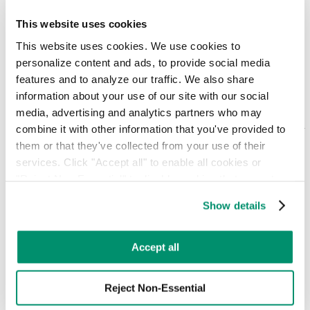
سيتم إطلاق برنامج «مناطق النفايات التجارية» في مدينة نيويورك
عام 2024 بهدف تحسين الكفاءة والسلامة والاستدامة في جميع
This website uses cookies
أحياء المدينة.
This website uses cookies. We use cookies to 
personalize content and ads, to provide social media 
features and to analyze our traffic. We also share 
information about your use of our site with our social 
ما هو القانون المحلي 199؟
media, advertising and analytics partners who may 
combine it with other information that you've provided to 
يُعد القانون المحلي رقم 199 أحد الأحكام الرئيسية في مبادرة
مناطق النفايات التجارية بمدينة نيويورك، والتي تهدف إلى تعزيز
them or that they've collected from your use of their 
الاستدامة والسلامة.
services. Click "Accept all" to enable all cookies or 
"Reject Non-Essential" to disable cookies that are not 
categorized as necessary. You can manage your 
Show details
preferences by toggling the different kinds of cookies.
أفضل المدن الأمريكية في الإدارة الذكية
للنفايات
Learn more in our 
Privacy Policy
.
Accept all
تستخدم المدن الذكية البيانات والتكنولوجيا لتحسين البنية التحتية
الحضرية والاستدامة وكفاءة إدارة النفايات.
Reject Non-Essential