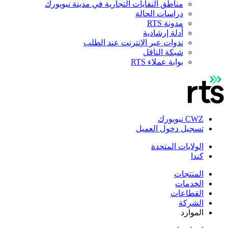
مناطق النفايات التجارية في مدينة نيويورك
دراسات الحالة
مدونة RTS
أدلة إرشادية
ندوات عبر الإنترنت عند الطلب
شبكة الناقل
بوابة عملاء RTS
CWZ نيويورك
تسجيل دخول العميل
الولايات المتحدة
كندا
المنتجات
الخدمات
القطاعات
الشركة
الموارد