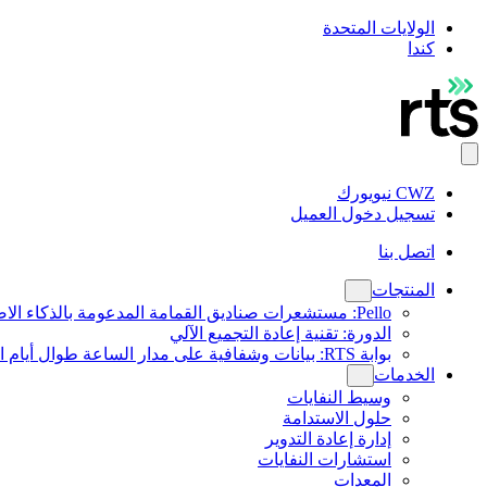
الولايات المتحدة
كندا
CWZ نيويورك
تسجيل دخول العميل
اتصل بنا
المنتجات
Pello: مستشعرات صناديق القمامة المدعومة بالذكاء الاصطناعي
الدورة: تقنية إعادة التجميع الآلي
بوابة RTS: بيانات وشفافية على مدار الساعة طوال أيام الأسبوع
الخدمات
وسيط النفايات
حلول الاستدامة
إدارة إعادة التدوير
استشارات النفايات
المعدات