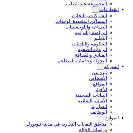
المجموعة عند الطلب
القطاعات
الشركات والتجارة
المساكن المتعددة الوحدات
الصناعة واللوجستيات
الرياضة والترفيه
التعليم
الحكومة والبلديات
الرعاية الصحية
الفنادق والضيافة
التجزئة وخدمات المطاعم
الشركة
نبذة عن
الأشخاص
المواقع
الأخبار
البيانات الصحفية
الأسئلة الشائعة
اتصل بنا
الوظائف
الموارد
مناطق النفايات التجارية في مدينة نيويورك
دراسات الحالة