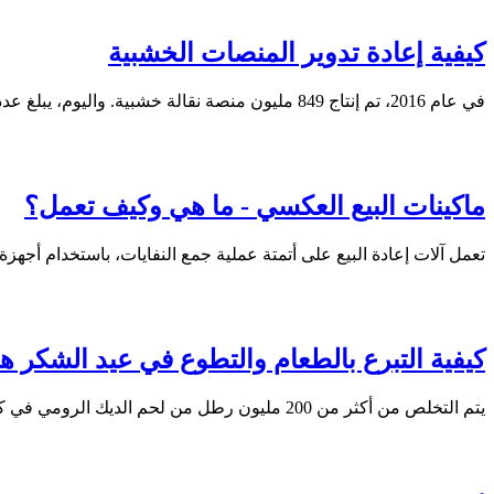
كيفية إعادة تدوير المنصات الخشبية
في عام 2016، تم إنتاج 849 مليون منصة نقالة خشبية. واليوم، يبلغ عدد المنصات النقالة المتداولة سنويًا ما يقرب من ملياري منصة.
ماكينات البيع العكسي - ما هي وكيف تعمل؟
تعمل آلات إعادة البيع على أتمتة عملية جمع النفايات، باستخدام أجه
كيفية التبرع بالطعام والتطوع في عيد الشكر هذ
يتم التخلص من أكثر من 200 مليون رطل من لحم الديك الرومي في كل عيد شكر. تعرف على كيفية التبرع بالطعام وتقليل النفايات المنزلية.