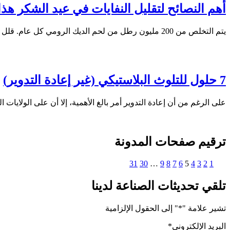
أهم النصائح لتقليل النفايات في عيد الشكر هذا 
يتم التخلص من 200 مليون رطل من لحم الديك الرومي كل عام. قلل من نفايات الأعياد من خلال التخطيط المسبق وإعادة استخدام بقايا الطعام.
7 حلول للتلوث البلاستيكي (غير إعادة التدوير)
على الرغم من أن إعادة التدوير أمر بالغ الأهمية، إلا أن على الولايا
ترقيم صفحات المدونة
31
30
…
9
8
7
6
5
4
3
2
1
تلقي تحديثات الصناعة لدينا
تشير علامة "
*
" إلى الحقول الإلزامية
البريد الإلكتروني
*