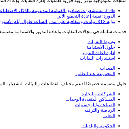
منتجات تكنولوجية توفر رؤية فورية لعمليات إدارة النفايات وإعادة التدو
Pello: مستشعرات صناديق القمامة المدعومة بالذكاء الاصطناعي
الدورة: تقنية إعادة التجميع الآلي
بوابة RTS: بيانات وشفافية على مدار الساعة طوال أيام الأسبوع
خدمات شاملة في مجالات النفايات وإعادة التدوير والاستدامة مصممة
وسيط النفايات
حلول الاستدامة
إدارة إعادة التدوير
استشارات النفايات
المعدات
المجموعة عند الطلب
حلول مصممة خصيصًا لدعم مختلف القطاعات والبيئات التشغيلية المع
الشركات والتجارة
المساكن المتعددة الوحدات
الصناعة واللوجستيات
الرياضة والترفيه
التعليم
الحكومة والبلديات