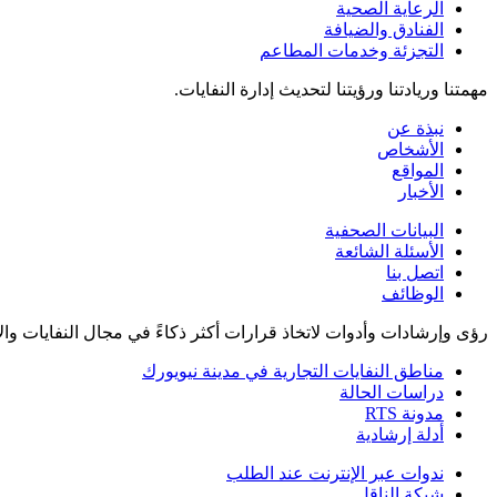
الرعاية الصحية
الفنادق والضيافة
التجزئة وخدمات المطاعم
مهمتنا وريادتنا ورؤيتنا لتحديث إدارة النفايات.
نبذة عن
الأشخاص
المواقع
الأخبار
البيانات الصحفية
الأسئلة الشائعة
اتصل بنا
الوظائف
رؤى وإرشادات وأدوات لاتخاذ قرارات أكثر ذكاءً في مجال النفايات وال
مناطق النفايات التجارية في مدينة نيويورك
دراسات الحالة
مدونة RTS
أدلة إرشادية
ندوات عبر الإنترنت عند الطلب
شبكة الناقل