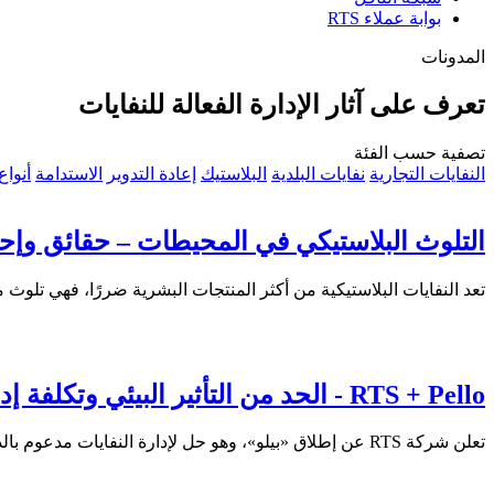
بوابة عملاء RTS
المدونات
تعرف على آثار الإدارة الفعالة للنفايات
تصفية حسب الفئة
النفايات التجارية
نفايات البلدية
البلاستيك
إعادة التدوير
الاستدامة
أنواع
التلوث البلاستيكي في المحيطات – حقائق وإحصائي
تعد النفايات البلاستيكية من أكثر المنتجات البشرية ضررًا، فهي تلوث
RTS + Pello - الحد من التأثير البيئي وتكلفة إدارة النفايات
تعلن شركة RTS عن إطلاق «بيلو»، وهو حل لإدارة النفايات مدعوم بالذكاء الاصطناعي يهدف إلى خفض التكاليف وتحسين عملية إعادة التدوير من خلال الكشف عن التلوث.