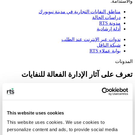
والاستدامة.
مناطق النفايات التجارية في مدينة نيويورك
دراسات الحالة
مدونة RTS
أدلة إرشادية
ندوات عبر الإنترنت عند الطلب
شبكة الناقل
بوابة عملاء RTS
المدونات
تعرف على آثار الإدارة الفعالة للنفايات
تصفية حسب الفئة
النفايات التجارية
نفايات البلدية
البلاستيك
إعادة التدوير
الاستدامة
أنواع النفايات
صفر نفايات
This website uses cookies
الأهمية المتزايدة لتقليل النفايات الموجهة
This website uses cookies. We use cookies to 
إلى مدافن القمامة
personalize content and ads, to provide social media 