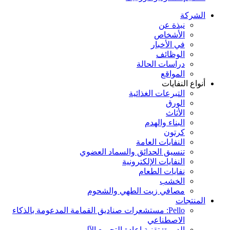
الشركة
نبذة عن
الأشخاص
في الأخبار
الوظائف
دراسات الحالة
المواقع
أنواع النفايات
التبرعات الغذائية
الورق
الأثاث
البناء والهدم
كرتون
النفايات العامة
تنسيق الحدائق والسماد العضوي
النفايات الإلكترونية
نفايات الطعام
الخشب
مصافي زيت الطهي والشحوم
المنتجات
Pello: مستشعرات صناديق القمامة المدعومة بالذكاء
الاصطناعي
الدورة: تقنية إعادة التجميع الآلي