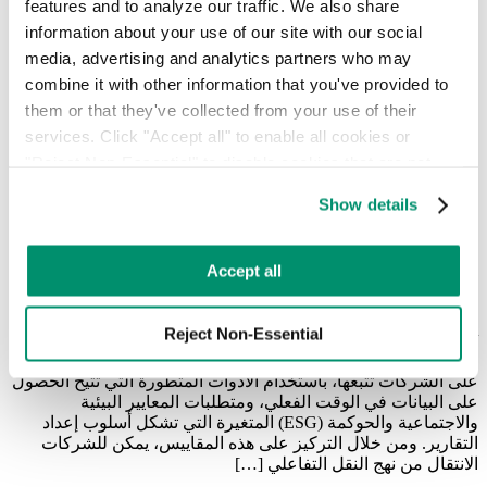
features and to analyze our traffic. We also share 
وفقًا لأحدث البيانات الصادرة عن وكالة حماية البيئة (EPA)، تنتج
information about your use of our site with our social 
الولايات المتحدة ما يقارب 292.4 مليون طن من النفايات الصلبة
البلدية سنويًّا، حيث يتم إرسال حوالي 50% من هذه النفايات مباشرةً
media, advertising and analytics partners who may 
إلى مدافن النفايات. ويؤدي هذا الاعتماد على نماذج التخلص من
combine it with other information that you've provided to 
النفايات التي عفا عليها الزمن إلى مشاكل اقتصادية خطيرة، ويزيد
them or that they've collected from your use of their 
من انبعاثات الكربون والميثان، ويعرض المؤسسات لرسوم لا يمكن
services. Click "Accept all" to enable all cookies or 
التنبؤ بها. ولهذا السبب، فإن إعطاء الأولوية لـ […]
"Reject Non-Essential" to disable cookies that are not 
categorized as necessary. You can manage your 
Show details
preferences by toggling the different kinds of cookies.
مؤشرات الأداء الرئيسية الأساسية لإدارة
Learn more in our 
Privacy Policy
.
النفايات التجارية
Accept all
لم تعد إدارة النفايات التجارية تُقاس بالطن فقط. بل أصبح النجاح
Reject Non-Essential
يُقاس الآن من خلال الكفاءة التشغيلية، والسيطرة على التكاليف،
والاستدامة القابلة للتحقق. وهناك مؤشرات أداء رئيسية حيوية يجب
على الشركات تتبعها، باستخدام الأدوات المتطورة التي تتيح الحصول
على البيانات في الوقت الفعلي، ومتطلبات المعايير البيئية
والاجتماعية والحوكمة (ESG) المتغيرة التي تشكل أسلوب إعداد
التقارير. ومن خلال التركيز على هذه المقاييس، يمكن للشركات
الانتقال من نهج النقل التفاعلي […]