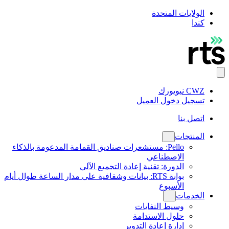
الولايات المتحدة
كندا
CWZ نيويورك
تسجيل دخول العميل
اتصل بنا
المنتجات
Pello: مستشعرات صناديق القمامة المدعومة بالذكاء
الاصطناعي
الدورة: تقنية إعادة التجميع الآلي
بوابة RTS: بيانات وشفافية على مدار الساعة طوال أيام
الأسبوع
الخدمات
وسيط النفايات
حلول الاستدامة
إدارة إعادة التدوير