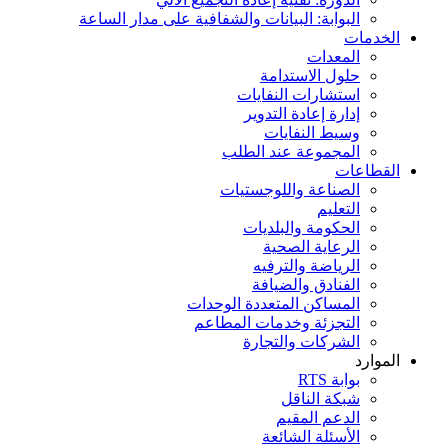
البوابة: البيانات والشفافية على مدار الساعة
الخدمات
المعدات
حلول الاستدامة
استشارات النفايات
إدارة إعادة التدوير
وسيط النفايات
المجموعة عند الطلب
القطاعات
الصناعة واللوجستيات
التعليم
الحكومة والبلديات
الرعاية الصحية
الرياضة والترفيه
الفنادق والضيافة
المساكن المتعددة الوحدات
التجزئة وخدمات المطاعم
الشركات والتجارة
الموارد
بوابة RTS
شبكة الناقل
الدعم المقيم
الأسئلة الشائعة