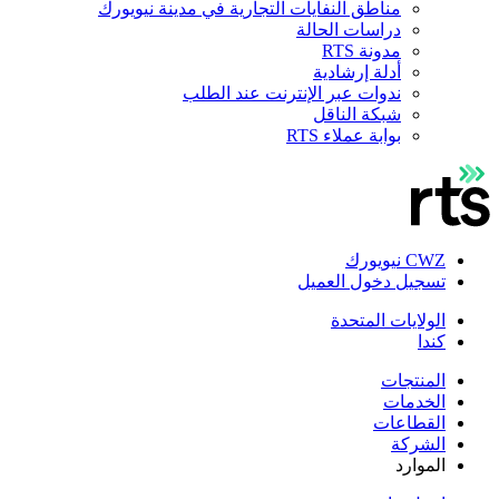
مناطق النفايات التجارية في مدينة نيويورك
دراسات الحالة
مدونة RTS
أدلة إرشادية
ندوات عبر الإنترنت عند الطلب
شبكة الناقل
بوابة عملاء RTS
CWZ نيويورك
تسجيل دخول العميل
الولايات المتحدة
كندا
المنتجات
الخدمات
القطاعات
الشركة
الموارد