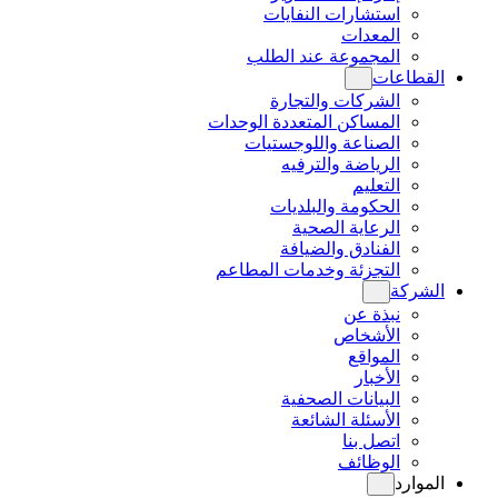
استشارات النفايات
المعدات
المجموعة عند الطلب
القطاعات
الشركات والتجارة
المساكن المتعددة الوحدات
الصناعة واللوجستيات
الرياضة والترفيه
التعليم
الحكومة والبلديات
الرعاية الصحية
الفنادق والضيافة
التجزئة وخدمات المطاعم
الشركة
نبذة عن
الأشخاص
المواقع
الأخبار
البيانات الصحفية
الأسئلة الشائعة
اتصل بنا
الوظائف
الموارد