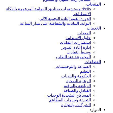
المنتجات
Pello: مستشعرات صناديق القمامة المدعومة بالذكاء
الاصطناعي
الدورة: تقنية إعادة التجميع الآلي
البوابة: البيانات والشفافية على مدار الساعة
الخدمات
المعدات
حلول الاستدامة
استشارات النفايات
إدارة إعادة التدوير
وسيط النفايات
المجموعة عند الطلب
القطاعات
الصناعة واللوجستيات
التعليم
الحكومة والبلديات
الرعاية الصحية
الرياضة والترفيه
الفنادق والضيافة
المساكن المتعددة الوحدات
التجزئة وخدمات المطاعم
الشركات والتجارة
الموارد