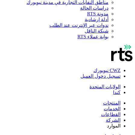
مناطق النفايات التجارية في مدينة نيويورك
دراسات الحالة
مدونة RTS
أدلة إرشادية
ندوات عبر الإنترنت عند الطلب
شبكة الناقل
بوابة عملاء RTS
CWZ نيويورك
تسجيل دخول العميل
الولايات المتحدة
كندا
المنتجات
الخدمات
القطاعات
الشركة
الموارد