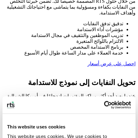
من خلال حلول RTS المصممة خصيصاً لك. تضمن خبرتنا التخلص
من النفايات بكفاءة ومسؤولية بما يتماشى مع احتياجاتك التشغيلية
وأهداف الاستدامة.
تدقيق تدفق النفايات
مؤشرات أداء الاستدامة
تدريب الموظفين والتثقيف في مجال الاستدامة
الالتزام باللوائح المتغيرة
برنامج الاستدامة المخصص
خدمة العملاء على مدار الساعة طوال أيام الأسبوع
احصل على عرض أسعار
تحويل النفايات إلى نموذج للاستدامة
عندما يعيد أحد أكثر مراكز المؤتمرات ازدحامًا في أمريكا الشمالية
تصور مفهوم النفايات، فإن النتائج تضع معيارًا جديدًا في هذا القطاع.
وبالتعاون مع شركة RTS، نجح مركز جافيتس في تحويل تدفقات
النفايات المعقدة إلى مكاسب ملموسة للناس والكوكب والأعمال.
قراءة المزيد
This website uses cookies
This website uses cookies. We use cookies to 