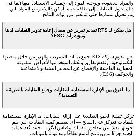
والمواد العضوية، وتوجيه المواد إلى عمليات الاستفادة منها (بما في
ذلك تحويل النفايات إلى طاقة حيثما أمكن ذلك)، وتتبع المواد التي
يتم تحويل مسارها حتى تتمكنوا من إثبات النتائج.
هل يمكن لـ RTS تقديم تقرير عن معدل إعادة تدوير النفايات لدينا
ومؤشرات ESG؟
نعم. تقوم شركة RTS بجمع بيانات التسريب والهدر من خلال منصتها
التكنولوجية، وتقدم تقارير يمكنك استخدامها لأغراض المقارنة
المعيارية الداخلية والإفصاح عن المعايير البيئية والاجتماعية
والحوكمة (ESG).
ما الفرق بين الإدارة المستدامة للنفايات وجمع النفايات بالطريقة
التقليدية؟
تركز عملية الجمع التقليدية على إزالة النفايات. أما الإدارة المستدامة
للنفايات فتركز على النتائج — أي تعظيم كمية النفايات التي يتم
تحويلها بعيدًا عن مدافن النفايات وقياس الأثر — حيث تُعد عملية
الجمع جزءًا من برنامج أوسع نطاقًا ومدعومًا بالبيانات.