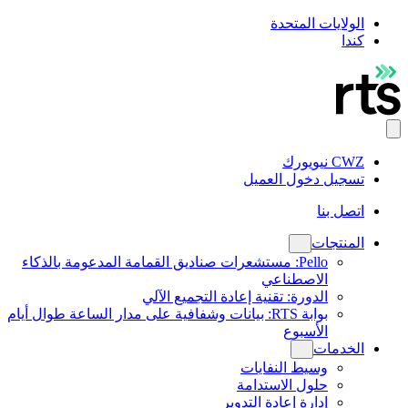
الولايات المتحدة
كندا
CWZ نيويورك
تسجيل دخول العميل
اتصل بنا
المنتجات
Pello: مستشعرات صناديق القمامة المدعومة بالذكاء
الاصطناعي
الدورة: تقنية إعادة التجميع الآلي
بوابة RTS: بيانات وشفافية على مدار الساعة طوال أيام
الأسبوع
الخدمات
وسيط النفايات
حلول الاستدامة
إدارة إعادة التدوير