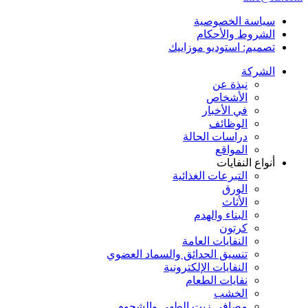
سياسة الخصوصية
الشروط والأحكام
تصميم: استوديو موزاييك
الشركة
نبذة عن
الأشخاص
في الأخبار
الوظائف
دراسات الحالة
المواقع
أنواع النفايات
التبرعات الغذائية
الورق
الأثاث
البناء والهدم
كرتون
النفايات العامة
تنسيق الحدائق والسماد العضوي
النفايات الإلكترونية
نفايات الطعام
الخشب
مصافي زيت الطهي والشحوم