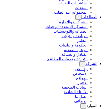
استشارات النفايات
المعدات
المجموعة عند الطلب
القطاعات
الشركات والتجارة
المساكن المتعددة الوحدات
الصناعة واللوجستيات
الرياضة والترفيه
التعليم
الحكومة والبلديات
الرعاية الصحية
الفنادق والضيافة
التجزئة وخدمات المطاعم
الشركة
نبذة عن
الأشخاص
المواقع
الأخبار
البيانات الصحفية
الأسئلة الشائعة
اتصل بنا
الوظائف
الموارد