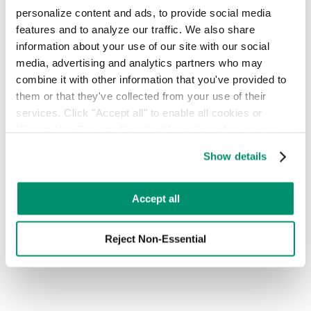
من نواتج مصانع الجعة إلى الطاقة المتجددة
personalize content and ads, to provide social media 
features and to analyze our traffic. We also share 
من خلال استخدام حاويات مخصصة، وإجراءات مراقبة التلوث،
information about your use of our site with our social 
ومسارات جمع متخصصة، نجحت شركة RTS في تحويل الحبوب
media, advertising and analytics partners who may 
المستهلكة من مصنع الجعة في سيتي فيلد بعيدًا عن مكبات النفايات
combine it with other information that you've provided to 
وإعادة تدويرها عن طريق عملية الهضم اللاهوائي لتوليد طاقة
متجددة.
them or that they've collected from your use of their 
services. Click "Accept all" to enable all cookies or 
قراءة المزيد
"Reject Non-Essential" to disable cookies that are not 
categorized as necessary. You can manage your 
تحظى بثقة قادة جميع القطاعات
Show details
preferences by toggling the different kinds of cookies.
تعرف على كيفية تجاوزنا لخدمات إدارة النفايات التقليدية من أجل
تحقيق قيمة حقيقية لعملائنا.
Learn more in our 
Privacy Policy
.
Accept all
اعرف المزيد
Reject Non-Essential