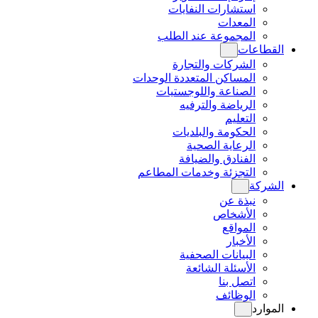
استشارات النفايات
المعدات
المجموعة عند الطلب
القطاعات
الشركات والتجارة
المساكن المتعددة الوحدات
الصناعة واللوجستيات
الرياضة والترفيه
التعليم
الحكومة والبلديات
الرعاية الصحية
الفنادق والضيافة
التجزئة وخدمات المطاعم
الشركة
نبذة عن
الأشخاص
المواقع
الأخبار
البيانات الصحفية
الأسئلة الشائعة
اتصل بنا
الوظائف
الموارد