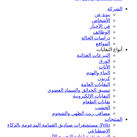
الشركة
نبذة عن
الأشخاص
في الأخبار
الوظائف
دراسات الحالة
المواقع
أنواع النفايات
التبرعات الغذائية
الورق
الأثاث
البناء والهدم
كرتون
النفايات العامة
تنسيق الحدائق والسماد العضوي
النفايات الإلكترونية
نفايات الطعام
الخشب
مصافي زيت الطهي والشحوم
المنتجات
Pello: مستشعرات صناديق القمامة المدعومة بالذكاء
الاصطناعي
الدورة: تقنية إعادة التجميع الآلي