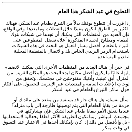
التطوع في عيد الشكر هذا العام
إذا قررت أن تتطوع بوقتك بدلاً من التبرع بطعام عيد الشكر، فهناك
الكثير من الطرق لتكون مفيدًا خلال العطلات وما بعدها. وفي الواقع،
فإن العديد من المنظمات التي يمكنك أن تجدها في شبكات بنوك
الطعام ومطابخ الحساء المذكورة أعلاه تفضل المتطوعين على
التبرع بالطعام. أفضل مسار للعمل هو البحث في هذه الشبكات
باستخدام الرمز البريدي الخاص بك والاتصال بالمنظمة المحلية
لتقديم المساعدة.
في حين أن هناك العديد من المنظمات الأخرى التي يمكنك الانضمام
إليها، غالبًا ما يكون أفضل مكان لبدء البحث هو المكان القريب من
المنزل. أبقِ عينيك وأذنيك مفتوحتين في مجتمعك، وتحقق من
لوحات الإعلانات العامة والمنتديات عبر الإنترنت للحصول على أفكار
حول أماكن التبرع بالطعام في عيد الشكر.
اسأل نفسك، هل هناك جار قد يستفيد من مقعد على مائدتك أو
حزمة من بقايا الطعام التي يتم توصيلها طازجة إلى باب منزله؟
عندما يتعلق الأمر ببقايا طعام عيد الشكر، فإن مشاركتها في
مجتمعك المباشر ربما تكون الطريقة الأكثر لطفاً وفعالية لاستخدامها
- بل والأفضل من ذلك إذا كان بإمكانك أخذها في الاعتبار عند التسوق
في وقت مبكر.