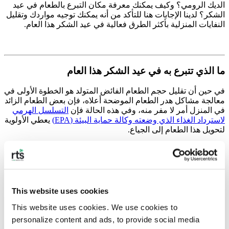
الديك الرومي؟ وكيف يمكنك معرفة مكان التبرع بالطعام في عيد
الشكر؟ لدينا الإجابات هنا للتأكد من أنه يمكنك توجيه مواردك وتقليل
النفايات المنزلية بأكثر الطرق فعالية في عيد الشكر هذا العام.
ما الذي تتبرع به في عيد الشكر هذا العام
في حين أن تقليل حجم الطعام الفائض المتولد هو الخطوة الأولى في
معالجة مشاكل هدر الطعام الموضحة أعلاه، فإن بعض الطعام الزائد
في المنزل أمر لا مفر منه، وفي هذه الحالة فإن
التسلسل الهرمي
لاسترداد الغذاء الذي وضعته وكالة حماية البيئة (EPA)
يعطي الأولوية
لتحويل هذا الطعام إلى الجياع.
إن البحث والتخطيط للتبرع بالطعام في عيد الشكر للتوصل مسبقًا
إلى أفضل طريقة لإيصال الطعام إلى المحتاجين دون التسبب في
هدر لا داعي له على طول الطريق هو أفضل طريقة. وخلافاً للاعتقاد
This website uses cookies
الشائع، فإن التبرع بالديك الرومي المجمد لبنك الطعام ليس الطريقة
المثلى، لسبب بسيط وهو أن تبريد الديك الرومي وتوزيعه بأمان ليس
This website uses cookies. We use cookies to 
خياراً متاحاً لمعظم بنوك الطعام. كما أنها ليست فعالة من حيث
personalize content and ads, to provide social media 
التكلفة حيث أن هناك جمعيات خيرية تشتري الديك الرومي بالجملة