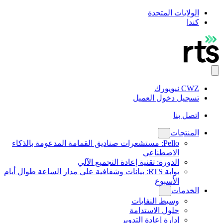
الولايات المتحدة
كندا
CWZ نيويورك
تسجيل دخول العميل
اتصل بنا
المنتجات
Pello: مستشعرات صناديق القمامة المدعومة بالذكاء
الاصطناعي
الدورة: تقنية إعادة التجميع الآلي
بوابة RTS: بيانات وشفافية على مدار الساعة طوال أيام
الأسبوع
الخدمات
وسيط النفايات
حلول الاستدامة
إدارة إعادة التدوير