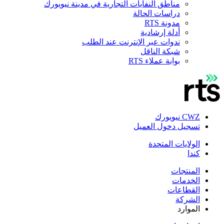
مناطق النفايات التجارية في مدينة نيويورك
دراسات الحالة
مدونة RTS
أدلة إرشادية
ندوات عبر الإنترنت عند الطلب
شبكة الناقل
بوابة عملاء RTS
CWZ نيويورك
تسجيل دخول العميل
الولايات المتحدة
كندا
المنتجات
الخدمات
القطاعات
الشركة
الموارد