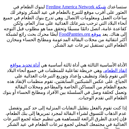
ستساعدك
شبكة Feeding America Network
لبنوك الطعام في
العثور على أقرب موقع للتبرع بالطعام في عيد الشكر وتوفر لك
ساعات العمل ومعلومات الاتصال. وهي تدرج بنوك الطعام في جميع
أنحاء البلاد التي ترحب بتبرعاتك الغذائية على مدار العام، ولكن
كقاعدة عامة، اتصل دائمًا مسبقًا وتحقق مما هو مطلوب قبل التوجه
إلى هناك. يعد
موقع FoodPantries.org
أيضًا محرك بحث رائع لشبكة
أكثر انتقائية من محلات البقالة المدعومة ومطابخ الحساء ومخازن
الطعام التي تستقبل تبرعات عيد الشكر.
الأداة الأساسية الثالثة هي أداة ثالثة أساسية هي
أداة تحديد مواقع
إنقاذ الطعام،
وهي خريطة تفاعلية للمنظمات في جميع أنحاء البلاد
التي تقوم بإنقاذ وتنظيف وإعداد وتوزيع التبرعات الغذائية على
الجياع. على عكس الشبكتين السابقتين، تقوم منظمات الإنقاذ هذه
بجمع الطعام من المساكن الخاصة والمطاعم ومحلات البقالة
وتعمل كحلقة وصل في السلسلة بين الأفراد ومطابخ الحساء أو بنوك
الطعام التي تقدم الوجبات.
إذا كنت تقوم بالفعل بتقليل النفايات المنزلية إلى حد كبير وتفضل
عدم الذهاب للتسوق لشراء البقالة لمجرد تمريرها إلى بنك الطعام،
فإن إحدى الطرق الرائعة للمساهمة هي تنظيم حملة لجمع التبرعات
الغذائية في مجتمعك المحلي لجمع تبرعات الطعام في عيد الشكر