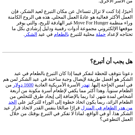
من الأسر الأخرى.
أخيرًا، إذا كنت لا تزال تتساءل عن مكان التبرع لعيد الشكر، فإن
العمل الأكثر فعالية هو عادةً العمل المحلي. هذه هي الروح الكامنة
وراء منظمة Move For Hunger غير الهادفة للربح، والتي يوفر
موقعها الإلكتروني مجموعة أدوات رقمية ودليل إرشادي بكل ما
تحتاجه لإعداد
حملة
محلية للتبرع
بالطعام
في عيد
الشكر
.
هل يجب أن أتبرع؟
دعونا نتوقف للحظة لنفكر فيما إذا كان التبرع بالطعام في عيد
الشكر هو أفضل طريقة لإيصال وجبة ساخنة في عيد الشكر لمن هم
في أمس الحاجة إليها.
تهدر
الأسرة الأمريكية العادية
1600 دولار
من
الطعام سنوياً. وهذا أكثر مما يكفي لإطعام أسرة مكونة من أربعة
أشخاص لمدة شهر. لذا ربما بالإضافة إلى إيجاد طرق للتخلص من
الطعام الزائد، ربما يكون اتخاذ خطوة إلى الوراء للتركيز على
الحد
من هدر الطعام في المنزل
قرارًا صالحًا بنفس القدر لاتخاذ قرار عيد
الشكر هذا. أو في الواقع، لماذا لا تفكر في التبرع بوقتك من خلال
العمل التطوعي؟