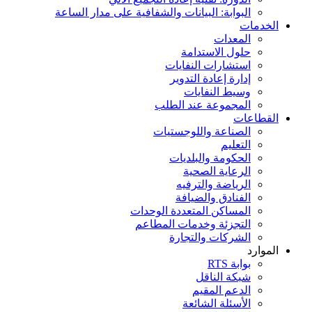
البوابة: البيانات والشفافية على مدار الساعة
الخدمات
المعدات
حلول الاستدامة
استشارات النفايات
إدارة إعادة التدوير
وسيط النفايات
المجموعة عند الطلب
القطاعات
الصناعة واللوجستيات
التعليم
الحكومة والبلديات
الرعاية الصحية
الرياضة والترفيه
الفنادق والضيافة
المساكن المتعددة الوحدات
التجزئة وخدمات المطاعم
الشركات والتجارة
الموارد
بوابة RTS
شبكة الناقل
الدعم المقيم
الأسئلة الشائعة