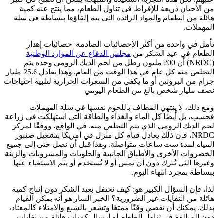
من الأحيان ذريعة للإفراط في تناول الطعام، مما ينتج عنه كمية
هائلة من الطعام والمواد الزائدة التي يتم إلقاؤها ببساطة في سلة
المهملات.
تأمل في واحدة من أكثر الإحصائيات الصادمة
إحصائيات إهدار
الطعام في عيد الشكر
من
مجلس الدفاع عن الموارد الوطنية
(NRDC) أن 200 مليون رطل من لحم الديك الرومي وحده يتم
التخلص منه كل عام في هذا الوقت من العام. وهذا يعادل 25.6 مليار
جرام من البروتين أو ما يكفي من السعرات الحرارية لتلبية احتياجات
نصف مليار شخص بالغ من الطعام اليومي
ومع ذلك، لا ينتهي المطاف باللحوم نفسها في سلة المهملات
فحسب، بل أيضًا كل الماء والغذاء والطاقة التي استهلكت في زراعة
لحم الديك الرومي الذي يتم التخلص منه. في الواقع، ووفقًا لمركز
NRDC، فإن ذلك يعادل قيام كل منزل في أمريكا بتشغيل صنبور
المياه لمدة ست ساعات متواصلة. وهذا قبل أن نصل حتى إلى جميع
الخضروات الأخرى والأطباق الجانبية والحلويات والمشروبات والزينة
وغيرها التي تُترك دون أن تمس أو لا تُستخدم أو يتم الاستغناء عنها
ببساطة بمجرد انتهاء اليوم.
لذا، فإن السؤال الكبير هو: كيف نحتفل بعيد الشكر دون إنتاج كمية
هائلة من النفايات غير الضرورية؟ الخبر السار هو أنه يمكن القيام
بذلك. يمكنك أن تقضي وقتًا ممتعًا وتشعر بالشبع والامتلاء كالمعتاد،
دون المبالغة في تناول الطعام أو إرسال كميات هائلة من
نفايات