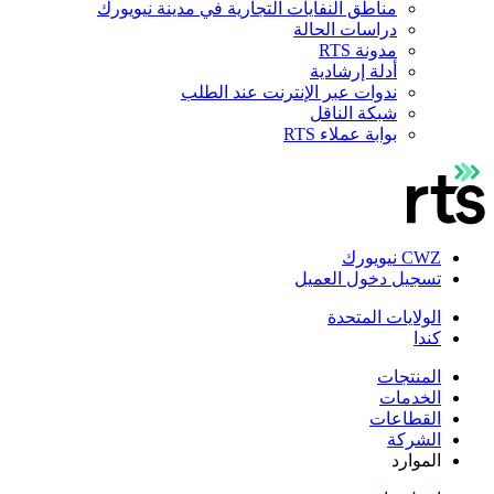
مناطق النفايات التجارية في مدينة نيويورك
دراسات الحالة
مدونة RTS
أدلة إرشادية
ندوات عبر الإنترنت عند الطلب
شبكة الناقل
بوابة عملاء RTS
CWZ نيويورك
تسجيل دخول العميل
الولايات المتحدة
كندا
المنتجات
الخدمات
القطاعات
الشركة
الموارد