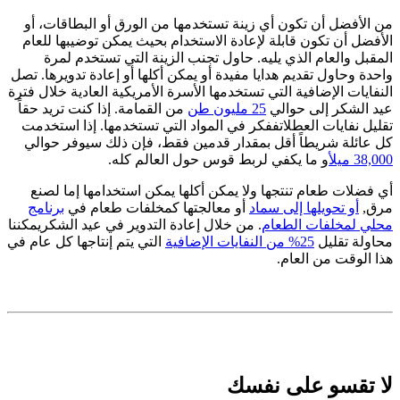
من الأفضل أن تكون أي زينة تستخدمها من الورق أو البطاقات، أو
الأفضل أن تكون قابلة لإعادة الاستخدام بحيث يمكن توضيبها للعام
المقبل والعام الذي يليه. حاول تجنب الزينة التي تستخدم لمرة
واحدة وحاول تقديم هدايا مفيدة أو يمكن أكلها أو إعادة تدويرها. تصل
النفايات الإضافية التي تستخدمها الأسرة الأمريكية العادية خلال فترة
عيد الشكر إلى حوالي
25 مليون طن
من القمامة. إذا كنت تريد حقاً
تقليل نفايات العطلات
ففكر في المواد التي تستخدمها. إذا استخدمت
كل عائلة شريطاً أقل بمقدار قدمين فقط، فإن ذلك سيوفر حوالي
38,000 ميل
أو ما يكفي لربط قوس حول العالم كله.
أي فضلات طعام تنتجها ولا يمكن أكلها يمكن استخدامها إما لصنع
مرق,
أو تحويلها إلى سماد
أو معالجتها كمخلفات طعام في
برنامج
محلي لمخلفات الطعام
. من خلال
إعادة التدوير في عيد الشكر
يمكننا
محاولة تقليل
25% من النفايات الإضافية
التي يتم إنتاجها كل عام في
هذا الوقت من العام.
لا تقسو على نفسك