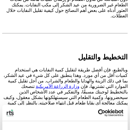
الطعام غير الضرورية من عيد الشكر
إلى مكب النفايات. يمكنك
العثور أدناه على بعض أهم النصائح حول
كيفية تقليل النفايات خلال
العطلات
.
التخطيط والتقليل
وبالطبع، فإن أفضل طريقة لتقليل كمية النفايات هي استخدام
كميات أقل من أي مورد. وهذا ينطبق على كل شيء في عيد الشكر،
بما في ذلك الزينة والهدايا والطعام والشراب. من أجل تقليل كمية
الموارد التي تشتريها، فإن
وزارة الزراعة الأمريكية
تنصحك
بالتخطيط لوجبتك مسبقًا، والتفكير في عدد الأشخاص الذين
سيحضرونها، وكمية الطعام التي سيستهلكونها بشكل معقول، وكيف
يمكنك معالجة أي بقايا طعام قبل انتهاء صلاحيته. بالنظر إلى
كمية
الديك الرومي المهدرة في عيد الشكر
تبدو هذه نصيحة ممتازة.
عند شراء الديك الرومي يجب أن تسمح بحوالي
رطل واحد من الديك
الرومي النيء
للشخص الواحد. وبمجرد طهيه وزوال الكثير من
الرطوبة، سيعادل ذلك حوالي خمس إلى ست أونصات من اللحم