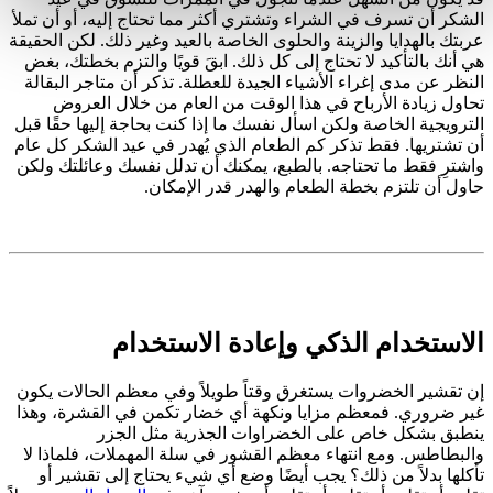
الشكر أن تسرف في الشراء وتشتري أكثر مما تحتاج إليه، أو أن تملأ
عربتك بالهدايا والزينة والحلوى الخاصة بالعيد وغير ذلك. لكن الحقيقة
هي أنك بالتأكيد لا تحتاج إلى كل ذلك. ابقَ قويًا والتزم بخطتك، بغض
النظر عن مدى إغراء الأشياء الجيدة للعطلة. تذكر أن متاجر البقالة
تحاول زيادة الأرباح في هذا الوقت من العام من خلال العروض
الترويجية الخاصة ولكن اسأل نفسك ما إذا كنت بحاجة إليها حقًا قبل
أن تشتريها. فقط تذكر
كم الطعام الذي يُهدر في عيد الشكر
كل عام
واشترِ فقط ما تحتاجه. بالطبع، يمكنك أن تدلل نفسك وعائلتك ولكن
حاول أن تلتزم بخطة الطعام والهدر قدر الإمكان.
الاستخدام الذكي وإعادة الاستخدام
إن تقشير الخضروات يستغرق وقتاً طويلاً وفي معظم الحالات يكون
غير ضروري. فمعظم مزايا ونكهة أي خضار تكمن في القشرة، وهذا
ينطبق بشكل خاص على الخضراوات الجذرية مثل الجزر
والبطاطس. ومع انتهاء معظم القشور في سلة المهملات، فلماذا لا
تأكلها بدلاً من ذلك؟ يجب أيضًا وضع أي شيء يحتاج إلى تقشير أو