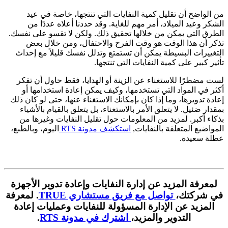
من الواضح أن تقليل كمية النفايات التي تنتجها، خاصة في عيد
الشكر وعيد الميلاد، أمر مهم للغاية. وقد حددنا أعلاه عددًا من
الطرق التي يمكن من خلالها تحقيق ذلك. ولكن لا تقسو على نفسك.
تذكر أن هذا الوقت هو وقت الفرح والاحتفال، ومن خلال بعض
التغييرات البسيطة يمكن أن تستمتع وتدلل نفسك قليلاً مع إحداث
تأثير كبير على كمية النفايات التي تنتجها.
لست مضطرًا للاستغناء عن الزينة أو الهدايا، فقط حاول أن تفكر
أكثر في المواد التي تستخدمها، وكيف يمكن إعادة استخدامها أو
إعادة تدويرها، وما إذا كان بإمكانك الاستغناء عنها، حتى لو كان ذلك
بمقدار ضئيل. لا يتعلق الأمر بالاستغناء، بل يتعلق بالقيام بالأشياء
بذكاء أكبر. لمزيد من المعلومات حول تقليل النفايات وغيرها من
المواضيع المتعلقة بالنفايات,
استكشف مدونة RTS
اليوم، وبالطبع،
عطلة سعيدة.
لمعرفة المزيد عن إدارة النفايات وإعادة تدوير الأجهزة
في شركتك،
تواصل مع فريق مستشاري TRUE
. لمعرفة
المزيد عن الإدارة المسؤولة للنفايات وعمليات إعادة
التدوير والمزيد،
اشترك في مدونة RTS
.