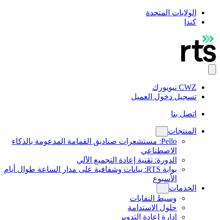
الولايات المتحدة
كندا
CWZ نيويورك
تسجيل دخول العميل
اتصل بنا
المنتجات
Pello: مستشعرات صناديق القمامة المدعومة بالذكاء
الاصطناعي
الدورة: تقنية إعادة التجميع الآلي
بوابة RTS: بيانات وشفافية على مدار الساعة طوال أيام
الأسبوع
الخدمات
وسيط النفايات
حلول الاستدامة
إدارة إعادة التدوير