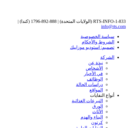
1-833-RTS-INFO (الولايات المتحدة) | 888-892-1796 (كندا) |
info@rts.com
سياسة الخصوصية
الشروط والأحكام
تصميم: استوديو موزاييك
الشركة
نبذة عن
الأشخاص
في الأخبار
الوظائف
دراسات الحالة
المواقع
أنواع النفايات
التبرعات الغذائية
الورق
الأثاث
البناء والهدم
كرتون
النفايات العامة