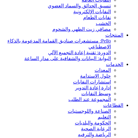
تنسيق الحدائق والسماد العضوي
النفايات الإلكترونية
نفايات الطعام
الخشب
مصافي زيت الطهي والشحوم
المنتجات
Pello: مستشعرات صناديق القمامة المدعومة بالذكاء
الاصطناعي
الدورة: تقنية إعادة التجميع الآلي
البوابة: البيانات والشفافية على مدار الساعة
الخدمات
المعدات
حلول الاستدامة
استشارات النفايات
إدارة إعادة التدوير
وسيط النفايات
المجموعة عند الطلب
القطاعات
الصناعة واللوجستيات
التعليم
الحكومة والبلديات
الرعاية الصحية
الرياضة والترفيه