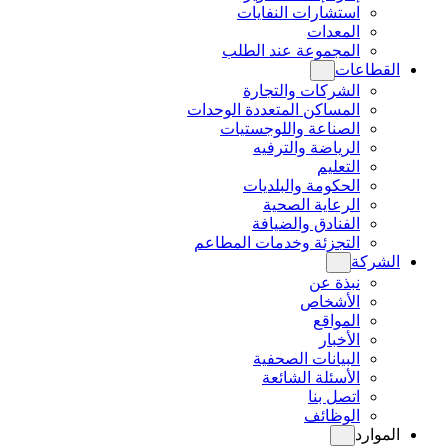
استشارات النفايات
المعدات
المجموعة عند الطلب
القطاعات
الشركات والتجارة
المساكن المتعددة الوحدات
الصناعة واللوجستيات
الرياضة والترفيه
التعليم
الحكومة والبلديات
الرعاية الصحية
الفنادق والضيافة
التجزئة وخدمات المطاعم
الشركة
نبذة عن
الأشخاص
المواقع
الأخبار
البيانات الصحفية
الأسئلة الشائعة
اتصل بنا
الوظائف
الموارد