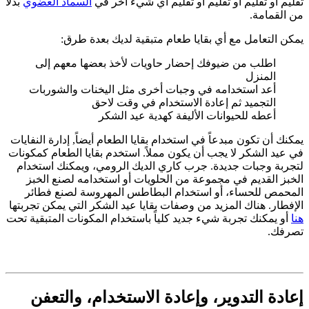
تقليم أو تقليم أو تقليم أو تقليم أي شيء آخر في
السماد العضوي
بدلاً
من القمامة.
يمكن التعامل مع أي بقايا طعام متبقية لديك بعدة طرق:
اطلب من ضيوفك إحضار حاويات لأخذ بعضها معهم إلى
المنزل
أعد استخدامه في وجبات أخرى مثل اليخنات والشوربات
التجميد ثم إعادة الاستخدام في وقت لاحق
أعطه للحيوانات الأليفة كهدية عيد الشكر
يمكنك أن تكون مبدعاً في استخدام بقايا الطعام أيضاً,
إدارة النفايات
في عيد الشكر
لا يجب أن يكون مملاً. استخدم بقايا الطعام كمكونات
لتجربة وجبات جديدة. جرب كاري الديك الرومي، ويمكنك استخدام
الخبز القديم في مجموعة من الحلويات أو استخدامه لصنع الخبز
المحمص للحساء، أو استخدام البطاطس المهروسة لصنع فطائر
الإفطار. هناك المزيد من وصفات بقايا عيد الشكر التي يمكن تجربتها
هنا
أو يمكنك تجربة شيء جديد كلياً باستخدام المكونات المتبقية تحت
تصرفك.
إعادة التدوير، وإعادة الاستخدام، والتعفن