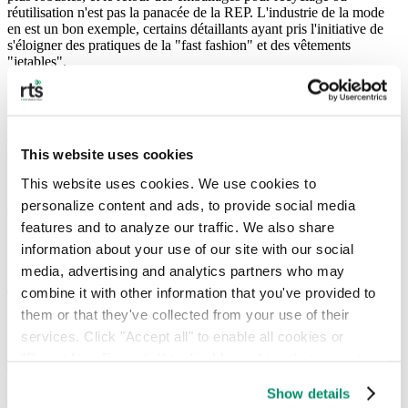
réutilisation n'est pas la panacée de la REP. L'industrie de la mode
en est un bon exemple, certains détaillants ayant pris l'initiative de
s'éloigner des pratiques de la "fast fashion" et des vêtements
"jetables".
Patagonia, acteur de longue date dans le monde des pratiques
commerciales durables, a mis en place des initiatives qui constituent
l'un des programmes REP les plus complets du secteur. Tous les
vêtements fabriqués par l'entreprise sont garantis pour leur durabilité,
This website uses cookies
ce qui réduit l'utilisation de ressources vierges pour la fabrication de
nouveaux produits. L'échange de vieux vêtements contre des neufs,
This website uses cookies. We use cookies to 
la réparation gratuite des vêtements et un
marché de vêtements
personalize content and ads, to provide social media 
d'occasion
contribuent à promouvoir l'engagement de Patagonia en
faveur de la philosophie de la REP et de la réduction des déchets.
features and to analyze our traffic. We also share 
information about your use of our site with our social 
D'autres fabricants de vêtements suivent les traces de Patagonia,
media, advertising and analytics partners who may 
notamment MUD Jeans, qui propose un programme "
Lease a
Jeans"
permettant de retourner son jean au bout d'un an pour obtenir
combine it with other information that you've provided to 
une paire neuve, tous les vêtements anciens ou endommagés étant
them or that they've collected from your use of their 
recyclés ou transformés en nouveaux vêtements.
services. Click "Accept all" to enable all cookies or 
L'industrie de l'électronique est l'un des plus grands défis auxquels
"Reject Non-Essential" to disable cookies that are not 
est confrontée la responsabilité élargie des producteurs. Les
categorized as necessary. You can manage your 
programmes de reprise des
équipements électroniques
Les
Show details
entreprises de certaines des plus grandes marques du monde sont en
preferences by toggling the different kinds of cookies.