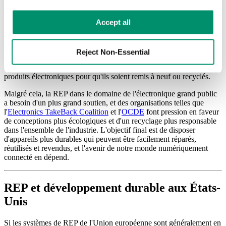
train de s'y intéresser et, comme il s'agit de l'un des flux de déchets
dont la croissance est la plus rapide au monde, il faut en faire plus
Learn more in our 
Privacy Policy
.
Accept all
dans ce secteur.
Dell est généralement considéré comme le premier fabricant à avoir
mis en œuvre un programme de REP en 2006. Toutefois, d'autres
Reject Non-Essential
entreprises de renom, telles qu'Apple et Samsung, gèrent également
divers programmes permettant aux consommateurs de renvoyer leurs
produits électroniques pour qu'ils soient remis à neuf ou recyclés.
Malgré cela, la REP dans le domaine de l'électronique grand public
a besoin d'un plus grand soutien, et des organisations telles que
l'
Electronics TakeBack Coalition
et l'
OCDE
font pression en faveur
de conceptions plus écologiques et d'un recyclage plus responsable
dans l'ensemble de l'industrie. L'objectif final est de disposer
d'appareils plus durables qui peuvent être facilement réparés,
réutilisés et revendus, et l'avenir de notre monde numériquement
connecté en dépend.
REP et développement durable aux États-
Unis
Si les systèmes de REP de l'Union européenne sont généralement en