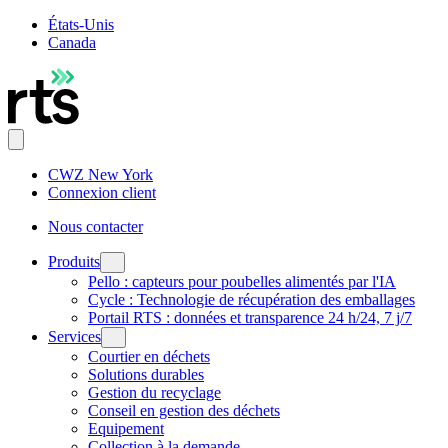
États-Unis
Canada
CWZ New York
Connexion client
Nous contacter
Produits
Pello : capteurs pour poubelles alimentés par l'IA
Cycle : Technologie de récupération des emballages
Portail RTS : données et transparence 24 h/24, 7 j/7
Services
Courtier en déchets
Solutions durables
Gestion du recyclage
Conseil en gestion des déchets
Equipement
Collection à la demande