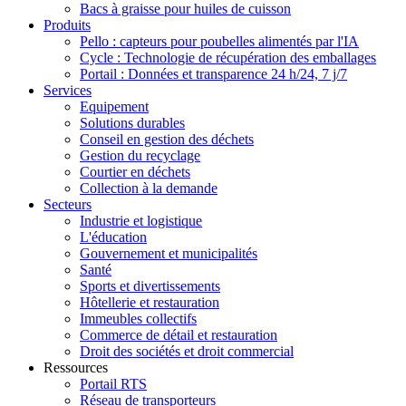
Bacs à graisse pour huiles de cuisson
Produits
Pello : capteurs pour poubelles alimentés par l'IA
Cycle : Technologie de récupération des emballages
Portail : Données et transparence 24 h/24, 7 j/7
Services
Equipement
Solutions durables
Conseil en gestion des déchets
Gestion du recyclage
Courtier en déchets
Collection à la demande
Secteurs
Industrie et logistique
L'éducation
Gouvernement et municipalités
Santé
Sports et divertissements
Hôtellerie et restauration
Immeubles collectifs
Commerce de détail et restauration
Droit des sociétés et droit commercial
Ressources
Portail RTS
Réseau de transporteurs