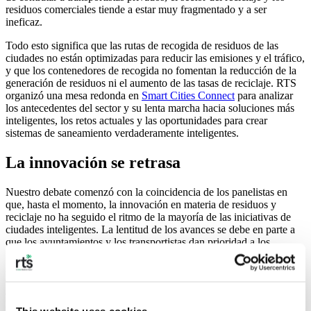
residuos comerciales tiende a estar muy fragmentado y a ser
ineficaz.
Todo esto significa que las rutas de recogida de residuos de las
ciudades no están optimizadas para reducir las emisiones y el tráfico,
y que los contenedores de recogida no fomentan la reducción de la
generación de residuos ni el aumento de las tasas de reciclaje. RTS
organizó una mesa redonda en
Smart Cities Connect
para analizar
los antecedentes del sector y su lenta marcha hacia soluciones más
inteligentes, los retos actuales y las oportunidades para crear
sistemas de saneamiento verdaderamente inteligentes.
La innovación se retrasa
Nuestro debate comenzó con la coincidencia de los panelistas en
que, hasta el momento, la innovación en materia de residuos y
reciclaje no ha seguido el ritmo de la mayoría de las iniciativas de
ciudades inteligentes. La lentitud de los avances se debe en parte a
que los ayuntamientos y los transportistas dan prioridad a los
resultados a corto plazo frente a la sostenibilidad a largo plazo. Los
gastos relacionados con los residuos y el reciclaje son bajos en
comparación con otros servicios municipales, por lo que muchos
ayuntamientos se preguntan por qué deberían darles prioridad. Para
las grandes empresas de transporte, propietarias de muchos de los