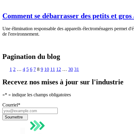
Comment se débarrasser des petits et gros
Une élimination responsable des appareils électroménagers permet d'évi
de l'environnement.
Pagination du blog
1
2
…
4
5
6
7
8
9
10
11
12
…
30
31
Recevez nos mises à jour sur l'industrie
«
*
» indique les champs obligatoires
Courriel
*
Soumettre