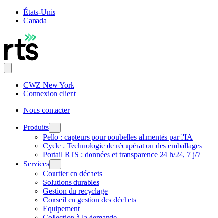
États-Unis
Canada
CWZ New York
Connexion client
Nous contacter
Produits
Pello : capteurs pour poubelles alimentés par l'IA
Cycle : Technologie de récupération des emballages
Portail RTS : données et transparence 24 h/24, 7 j/7
Services
Courtier en déchets
Solutions durables
Gestion du recyclage
Conseil en gestion des déchets
Equipement
Collection à la demande