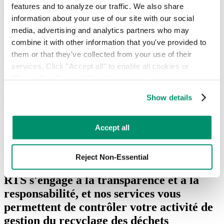
features and to analyze our traffic. We also share 
façons de gérer les déchets alimentaires
information about your use of our site with our social 
tout en naviguant avec succès dans les
media, advertising and analytics partners who may 
réglementations locales et nationales.
combine it with other information that you've provided to 
them or that they've collected from your use of their 
Grâce à notre flotte de camions connectés, RTS propose des services
services. Click "Accept all" to enable all cookies or 
réactifs et transparents qui vous permettent de suivre le parcours des
"Reject Non-Essential" to disable cookies that are not 
déchets alimentaires et de vous assurer qu'ils sont bien livrés aux
installations prévues. Les collectes régulières peuvent être adaptées à
categorized as necessary. You can manage your 
Show details
vos besoins spécifiques, et vous recevez des notifications en temps
preferences by toggling the different kinds of cookies.
utile par e-mail afin de pouvoir coordonner votre équipe pour le
chargement.
Learn more in our 
Privacy Policy
.
Accept all
En savoir plus
Reject Non-Essential
RTS s'engage à la transparence et à la
responsabilité, et nos services vous
permettent de contrôler votre activité de
gestion du recyclage des déchets