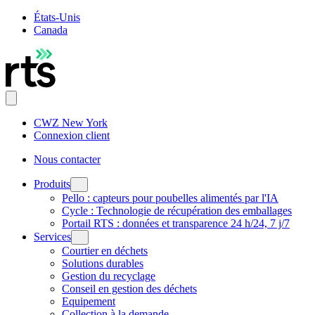
États-Unis
Canada
CWZ New York
Connexion client
Nous contacter
Produits
Pello : capteurs pour poubelles alimentés par l'IA
Cycle : Technologie de récupération des emballages
Portail RTS : données et transparence 24 h/24, 7 j/7
Services
Courtier en déchets
Solutions durables
Gestion du recyclage
Conseil en gestion des déchets
Equipement
Collection à la demande