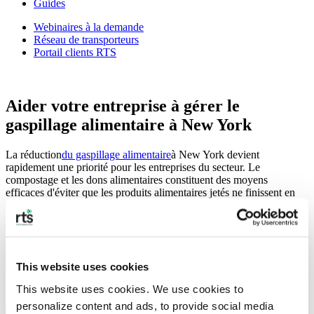
Guides
Webinaires à la demande
Réseau de transporteurs
Portail clients RTS
Aider votre entreprise à gérer le
gaspillage alimentaire à New York
La réduction
du gaspillage alimentaire
à New York devient
rapidement une priorité pour les entreprises du secteur. Le
compostage et les dons alimentaires constituent des moyens
efficaces d'éviter que les produits alimentaires jetés ne finissent en
décharge, ce qui contribue à réduire les émissions de méthane et
d'autres gaz nocifs générées par une décomposition incontrôlée.
This website uses cookies
This website uses cookies. We use cookies to 
Chez RTS, nous nous engageons à aider
personalize content and ads, to provide social media 
votre entreprise à trouver de meilleures