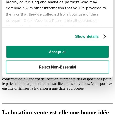
media, advertising and analytics partners who may 
combine it with other information that you've provided to 
them or that they've collected from your use of their 
Pendant combien de temps avez-vous besoin du
services. Click "Accept all" to enable all cookies or 
matériel ?
"Reject Non-Essential" to disable cookies that are not 
categorized as necessary. You can manage your 
Vous ne voulez pas vous retrouver coincé dans un long contrat, à
Show details
payer pour des locations dont vous n'avez plus besoin, alors
preferences by toggling the different kinds of cookies.
réfléchissez bien à la durée pendant laquelle vous aurez besoin de
l'équipement.
Learn more in our 
Privacy Policy
.
Accept all
Une fois que vous aurez étudié vos options de location, vous devrez
remplir une demande de location, qui peut nécessiter la fourniture de
certaines informations financières. Une fois la demande approuvée,
Reject Non-Essential
vous devrez finaliser et approuver la structure du bail (en gardant à
l'esprit les considérations ci-dessus). Vous devrez ensuite signer la
confirmation du contrat de location et prendre des dispositions pour
le paiement de la première mensualité et des suivantes. Vous pourrez
ensuite organiser la livraison à une date appropriée.
La location-vente est-elle une bonne idée