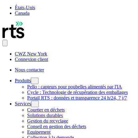
États-Unis
Canada
CWZ New York
Connexion client
Nous contacter
Produits
Pello : capteurs pour poubelles alimentés par l'IA
Cycle : Technologie de récupération des emballages
Portail RTS : données et transparence 24 h/24, 7 j/7
Services
Courtier en déchets
Solutions durables
Gestion du recyclage
Conseil en gestion des déchets
Equipement
Collection à la demande