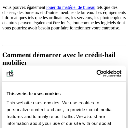
Vous pouvez également
louer du matériel de bureau
tels que des
chaises, des bureaux et d'autres meubles de bureau. Les équipements
informatiques tels que les ordinateurs, les serveurs, les photocopieurs
et autres peuvent également être loués, tout comme les logiciels dont
vous pourriez avoir besoin pour faire fonctionner votre entreprise.
Comment démarrer avec le crédit-bail
mobilier
Louer ou acheter
? C'est une grande question. Pour vous aider à
déterminer si vous devez
louer des produits en ligne
vous devez
répondre à quelques questions essentielles :
This website uses cookies
This website uses cookies. We use cookies to 
Quel est votre budget mensuel ?
personalize content and ads, to provide social media 
features and to analyze our traffic. We also share 
Le leasing est généralement beaucoup moins cher que l'achat, mais
vous devez tout de même tenir compte des coûts dans vos dépenses
information about your use of our site with our social 
mensuelles.