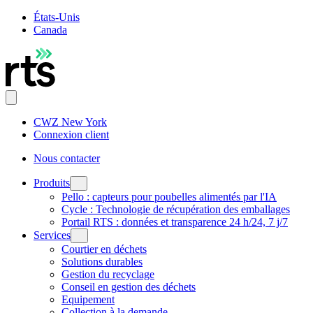
États-Unis
Canada
CWZ New York
Connexion client
Nous contacter
Produits
Pello : capteurs pour poubelles alimentés par l'IA
Cycle : Technologie de récupération des emballages
Portail RTS : données et transparence 24 h/24, 7 j/7
Services
Courtier en déchets
Solutions durables
Gestion du recyclage
Conseil en gestion des déchets
Equipement
Collection à la demande