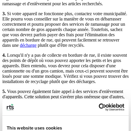
ramassage et d'enlèvement pour les articles recherchés.
3.
Si votre appareil ne fonctionne plus, contactez votre municipalité.
Elle pourra vous conseiller sur la manière de vous en débarrasser
correctement et pourra proposer des services de ramassage pour un
certain nombre de gros appareils chaque année. Toutefois, sachez
que vous devrez parfois payer des frais pour l'élimination des
appareils en bordure de rue, qui peuvent facilement se retrouver
dans une
décharge
plutôt que d'être recyclés.
4.
Lorsqu'il n'y a pas de collecte en bordure de rue, il existe souvent
des points de dépôt où vous pouvez apporter les petits et les gros
appareils. Bien entendu, vous devrez pour cela disposer d'une
camionnette ou d'un gros camion, mais ceux-ci peuvent souvent être
loués pour une somme modique. Vérifiez si vous pouvez trouver des
installations de recyclage plutôt que des décharges.
5.
Vous pouvez également faire appel à des services d'enlèvement
d'appareils. Cette solution peut s'avérer plus onéreuse que d'autres,
mais elle présente de nombreux avantages, tels que l'enlèvement des
appareils à l'heure qui vous convient et la certitude que tous les
appareils dont vous vous débarrassez seront éliminés dans les règles
de l'art. Si vous travaillez avec
une entreprise de gestion des déchets
réputée
et expérimentée dans l'élimination des appareils
This website uses cookies
électroménagers, vous pouvez contribuer à réduire la quantité de