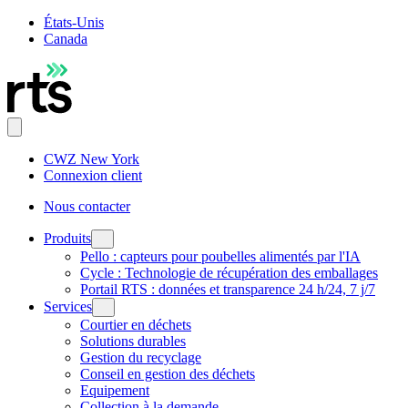
États-Unis
Canada
CWZ New York
Connexion client
Nous contacter
Produits
Pello : capteurs pour poubelles alimentés par l'IA
Cycle : Technologie de récupération des emballages
Portail RTS : données et transparence 24 h/24, 7 j/7
Services
Courtier en déchets
Solutions durables
Gestion du recyclage
Conseil en gestion des déchets
Equipement
Collection à la demande