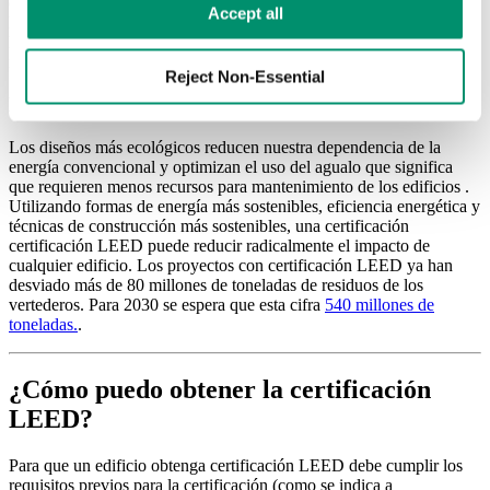
objetivo de LEED es crear edificios que atraigan lo bueno y alejen
Learn more in our 
Privacy Policy
.
Accept all
lo malo. Eso significa trabajar para conseguir espacios con aire más
limpio, acceso a la luz del día y libres de sustancias químicas
nocivas.
Reject Non-Essential
Beneficios medioambientales
Los diseños más ecológicos reducen nuestra dependencia de la
energía convencional y optimizan
el uso del agua
lo que significa
que requieren menos recursos para
mantenimiento de los edificios
.
Utilizando formas de energía más sostenibles,
eficiencia energética
y
técnicas de construcción más sostenibles, una certificación
certificación LEED
puede reducir radicalmente el impacto de
cualquier edificio.
Los proyectos con certificación LEED
ya han
desviado más de 80 millones de toneladas de residuos de los
vertederos. Para 2030 se espera que esta cifra
540 millones de
toneladas.
.
¿Cómo puedo obtener la certificación
LEED?
Para que un edificio obtenga
certificación LEED
debe cumplir los
requisitos previos
para la certificación (como se indica a