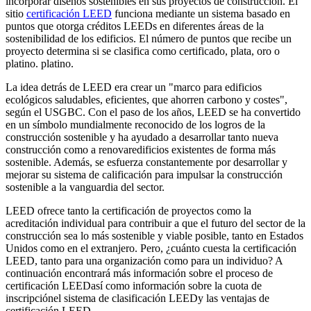
incorporar diseños sostenibles en sus
proyectos de construcción
. El
sitio
certificación LEED
funciona mediante un sistema basado en
puntos que otorga
créditos LEED
s en diferentes áreas de la
sostenibilidad de los edificios
. El número de puntos que recibe un
proyecto determina si se clasifica como certificado, plata, oro o
platino.
platino
.
La idea detrás de LEED era crear un "marco para edificios
ecológicos saludables, eficientes, que ahorren carbono y costes",
según el
USGBC
. Con el paso de los años, LEED se ha convertido
en un símbolo mundialmente reconocido de los logros de la
construcción sostenible y ha ayudado a desarrollar tanto n
ueva
construcción
como a renovar
edificios existentes
de forma más
sostenible. Además, se esfuerza constantemente por desarrollar y
mejorar su sistema de calificación para impulsar la construcción
sostenible a la vanguardia del sector.
LEED ofrece tanto la certificación de proyectos como la
acreditación individual para contribuir a que el futuro del sector de la
construcción sea lo más sostenible y viable posible, tanto en Estados
Unidos como en el extranjero. Pero, ¿cuánto cuesta la certificación
LEED, tanto para una organización como para un individuo? A
continuación encontrará más información sobre el
proceso de
certificación LEED
así como información sobre la
cuota de
inscripción
el
sistema de clasificación LEED
y las ventajas de
certificación LEED
.