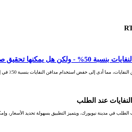
فر نفايات بحلول عام 2030؟
 النفايات عند الطلب