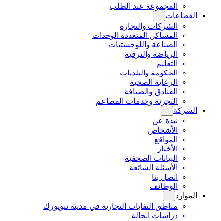
المجموعة عند الطلب
القطاعات
الشركات والتجارة
المساكن المتعددة الوحدات
الصناعة واللوجستيات
الرياضة والترفيه
التعليم
الحكومة والبلديات
الرعاية الصحية
الفنادق والضيافة
التجزئة وخدمات المطاعم
الشركة
نبذة عن
الأشخاص
المواقع
الأخبار
البيانات الصحفية
الأسئلة الشائعة
اتصل بنا
الوظائف
الموارد
مناطق النفايات التجارية في مدينة نيويورك
دراسات الحالة