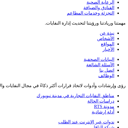
الرعاية الصحية
الفنادق والضيافة
التجزئة وخدمات المطاعم
مهمتنا وريادتنا ورؤيتنا لتحديث إدارة النفايات.
نبذة عن
الأشخاص
المواقع
الأخبار
البيانات الصحفية
الأسئلة الشائعة
اتصل بنا
الوظائف
رؤى وإرشادات وأدوات لاتخاذ قرارات أكثر ذكاءً في مجال النفايات وال
مناطق النفايات التجارية في مدينة نيويورك
دراسات الحالة
مدونة RTS
أدلة إرشادية
ندوات عبر الإنترنت عند الطلب
شبكة الناقل