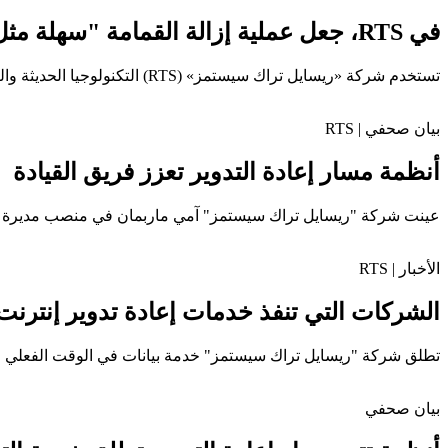
في RTS، جعل عملية إزالة القمامة "سهلة مثل الطلب من Seamless
تستخدم شركة «ريسايل تراك سيستمز» (RTS) التكنولوجيا الحديثة والتسميد العضوي لتطوير قطاع التخلص من النفايات.
بيان صحفي | RTS
أنظمة مسار إعادة التدوير تعزز فريق القيادة
عينت شركة "ريسايل تراك سيستمز" آمي ماربمان في منصب مديرة الا
الأخبار | RTS
الشركات التي تنفذ خدمات إعادة تدوير إنترنت 
تطلق شركة "ريسايل تراك سيستمز" خدمة بيانات في الوقت الفعلي لمر
بيان صحفي