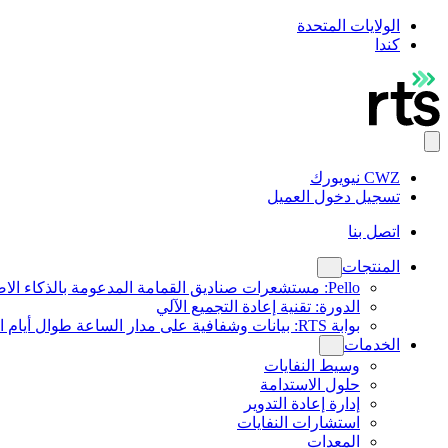
الولايات المتحدة
كندا
CWZ نيويورك
تسجيل دخول العميل
اتصل بنا
المنتجات
Pello: مستشعرات صناديق القمامة المدعومة بالذكاء الاصطناعي
الدورة: تقنية إعادة التجميع الآلي
بوابة RTS: بيانات وشفافية على مدار الساعة طوال أيام الأسبوع
الخدمات
وسيط النفايات
حلول الاستدامة
إدارة إعادة التدوير
استشارات النفايات
المعدات