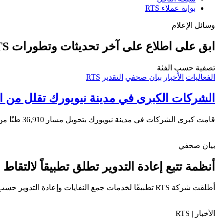
بوابة عملاء RTS
وسائل الإعلام
ابق على اطلاع على آخر تحديثات وتطورات RTS
تصفية حسب الفئة
الفعاليات
الأخبار
بيان صحفي
التقدير
RTS
الشركات الكبرى في مدينة نيويورك تقلل من النفايات بنسبة 50% - ولكن هل يمكنها تحقيق ص
قامت كبرى الشركات في مدينة نيويورك بتحويل مسار 36,910 طنًا من النفايات، مما أدى إلى خفض استخدام مدافن النفايات بنسبة 50٪ في إطار «تحدي 2030» الذي أطلقه العمدة دي بلاسيو.
بيان صحفي
أنظمة تتبع إعادة التدوير تطلق تطبيقاً لالتقاط
أطلقت شركة RTS تطبيقًا لخدمات جمع النفايات وإعادة التدوير حسب الطلب في مدينة نيويورك، ويتميز التطبيق بسهولة تحديد الأسعار، وإمكانية تحميل الصور، والتتبع في الوقت الفعلي.
الأخبار | RTS