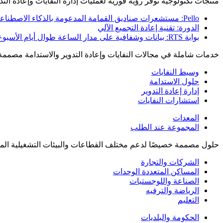
منتجات تكنولوجية توفر رؤية فورية لعمليات إدارة النفايات وإعادة التدو
Pello: مستشعرات صناديق القمامة المدعومة بالذكاء الاصطناعي
الدورة: تقنية إعادة التجميع الآلي
بوابة RTS: بيانات وشفافية على مدار الساعة طوال أيام الأسبوع
خدمات شاملة في مجالات النفايات وإعادة التدوير والاستدامة مصممة
وسيط النفايات
حلول الاستدامة
إدارة إعادة التدوير
استشارات النفايات
المعدات
المجموعة عند الطلب
حلول مصممة خصيصًا لدعم مختلف القطاعات والبيئات التشغيلية المع
الشركات والتجارة
المساكن المتعددة الوحدات
الصناعة واللوجستيات
الرياضة والترفيه
التعليم
الحكومة والبلديات