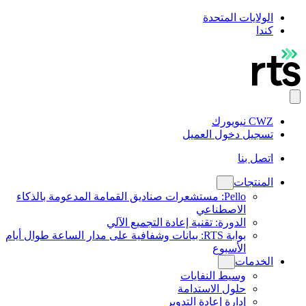
الولايات المتحدة
كندا
CWZ نيويورك
تسجيل دخول العميل
اتصل بنا
المنتجات
Pello: مستشعرات صناديق القمامة المدعومة بالذكاء
الاصطناعي
الدورة: تقنية إعادة التجميع الآلي
بوابة RTS: بيانات وشفافية على مدار الساعة طوال أيام
الأسبوع
الخدمات
وسيط النفايات
حلول الاستدامة
إدارة إعادة التدوير