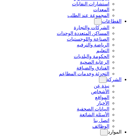
استشارات النفايات
المعدات
المجموعة عند الطلب
القطاعات
الشركات والتجارة
المساكن المتعددة الوحدات
الصناعة واللوجستيات
الرياضة والترفيه
التعليم
الحكومة والبلديات
الرعاية الصحية
الفنادق والضيافة
التجزئة وخدمات المطاعم
الشركة
نبذة عن
الأشخاص
المواقع
الأخبار
البيانات الصحفية
الأسئلة الشائعة
اتصل بنا
الوظائف
الموارد