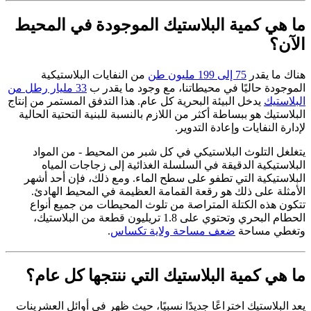
ما هي كمية البلاستيك الموجودة في المحيط
الآن؟
هناك ما يقدر
75 إلى 199 مليون طن
من النفايات البلاستيكية
الموجودة حاليًا في محيطاتنا، مع وجود ما يقدر ب
33 مليار رطل من
البلاستيك
يدخل البيئة البحرية كل عام. هذا التدفق المستمر من إنتاج
البلاستيك هو ببساطة أكثر من اللازم بالنسبة للبنية التحتية الحالية
لإدارة النفايات وإعادة التدوير.
يتغلغل التلوث البلاستيكي في كل شبر من المحيط - من المواد
البلاستيكية الدقيقة في السلسلة الغذائية إلى زجاجات المياه
البلاستيكية التي تطفو على سطح الماء. ومع ذلك، فإن أحد أشهر
الأمثلة على ذلك هو رقعة القمامة العظيمة في المحيط الهادئ.
تتكون هذه الكتلة المتراصة من تلوث المحيطات من جميع أنواع
الحطام البحري وتحتوي على 1.8 تريليون قطعة من البلاستيك،
وتغطي مساحة
ضعف مساحة ولاية تكساس
.
ما هي كمية البلاستيك التي ننتجها كل عام؟
يعد البلاستيك اختراعًا جديدًا نسبيًا، حيث ظهر في أوائل العشرينات