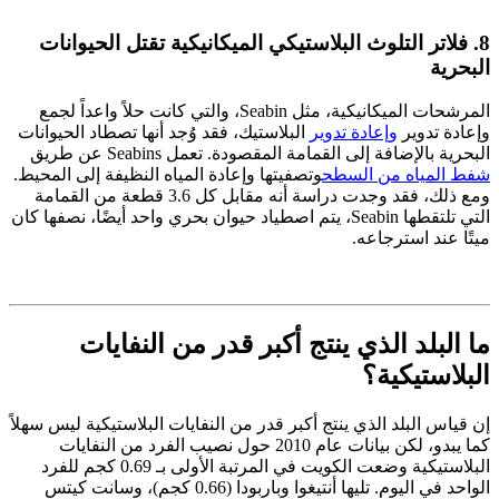
8. فلاتر التلوث البلاستيكي الميكانيكية تقتل الحيوانات
البحرية
المرشحات الميكانيكية، مثل Seabin، والتي كانت حلاً واعداً لجمع
وإعادة تدوير
وإعادة تدوير
البلاستيك، فقد وُجد أنها تصطاد الحيوانات
البحرية بالإضافة إلى القمامة المقصودة. تعمل Seabins عن طريق
شفط المياه من السطح
وتصفيتها وإعادة المياه النظيفة إلى المحيط.
ومع ذلك، فقد وجدت دراسة أنه مقابل كل 3.6 قطعة من القمامة
التي تلتقطها Seabin، يتم اصطياد حيوان بحري واحد أيضًا، نصفها كان
ميتًا عند استرجاعه.
ما البلد الذي ينتج أكبر قدر من النفايات
البلاستيكية؟
إن قياس البلد الذي ينتج أكبر قدر من النفايات البلاستيكية ليس سهلاً
كما يبدو، لكن بيانات عام 2010 حول نصيب الفرد من النفايات
البلاستيكية وضعت الكويت في المرتبة الأولى بـ 0.69 كجم للفرد
الواحد في اليوم. تليها أنتيغوا وباربودا (0.66 كجم)، وسانت كيتس