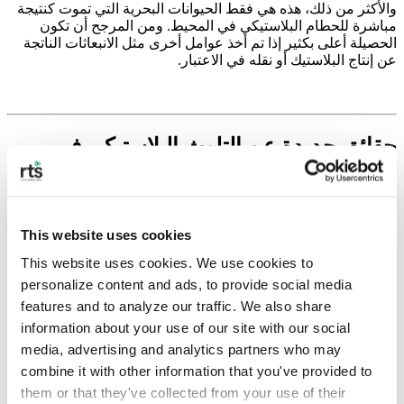
والأكثر من ذلك، هذه هي فقط الحيوانات البحرية التي تموت كنتيجة
مباشرة للحطام البلاستيكي في المحيط. ومن المرجح أن تكون
الحصيلة أعلى بكثير إذا تم أخذ عوامل أخرى مثل الانبعاثات الناتجة
عن إنتاج البلاستيك أو نقله في الاعتبار.
حقائق جديدة عن التلوث البلاستيكي في
المحيط
لطالما كان التلوث البلاستيكي في محيطاتنا مشكلة منذ فترة
طويلة، ولكنها مشكلة تتغير باستمرار. فيما يلي بعض أحدث الحقائق
This website uses cookies
حول تلوث المحيطات بالبلاستيك لإطلاعك على آخر المستجدات.
This website uses cookies. We use cookies to 
personalize content and ads, to provide social media 
features and to analyze our traffic. We also share 
1. التعهدات التجارية بشأن التلوث بالبلاستيك من المرجح
information about your use of our site with our social 
أن يتم نقضها
media, advertising and analytics partners who may 
وجد تقرير صادر عن مؤسسة إلين ماك آرثر وبرنامج الأمم المتحدة
combine it with other information that you've provided to 
للبيئة أن التعهد الذي تم قطعه في عام 2018 - التزام الاقتصاد
them or that they've collected from your use of their 
العالمي الجديد للبلاستيك - والذي شهد تعهد الشركات بإعادة