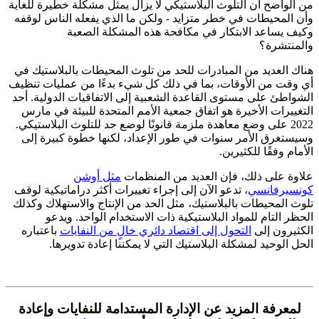
من الواضح أن التلوث البلاستيكي لا يزال يمثل مشكلة خطيرة للغاية
وأن المحيطات في خطر متزايد - ولكن ما الذي يفعله الناس لوقفه
وكيف يساعد الابتكار في مكافحة هذه المشكلة الصعبة
والمنتشرة؟
هناك العديد من المبادرات للحد من تلوث المحيطات بالبلاستيك في
أي وقت من الأوقات، بما في ذلك كل شيء بدءًا من عمليات تنظيف
الشواطئ على مستوى القاعدة الشعبية إلى الاتفاقيات الدولية. أحد
التغييرات الأخيرة هو اتفاق جمعية الأمم المتحدة للبيئة في مارس
2022 على وضع معاهدة ملزمة قانونًا لوضع حد للتلوث البلاستيكي.
وسيستغرق الأمر سنوات في طور الإعداد، لكنها خطوة كبيرة إلى
الأمام وفقًا للكثيرين.
علاوة على ذلك، فإن العديد من المنظمات
مثل أوشن
كونسيرفانسي
، تدعو الآن إلى إجراء تغييرات أكثر دراماتيكية لوقف
تلوث المحيطات بالبلاستيك، مثل الحد من الإنتاج والاستهلاك وكذلك
الحظر التام للمواد البلاستيكية ذات الاستخدام الواحد. ويدعو
الكثيرون إلى
التحول إلى اقتصاد دائري خالٍ من النفايات
باعتباره
الحل الوحيد لمشكلة البلاستيك التي لا يمكننا إعادة تدويرها.
لمعرفة المزيد عن الإدارة المستدامة للنفايات وإعادة