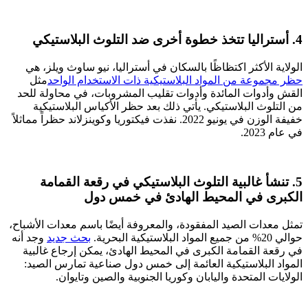
4. أستراليا تتخذ خطوة أخرى ضد التلوث البلاستيكي
الولاية الأكثر اكتظاظًا بالسكان في أستراليا، نيو ساوث ويلز، هي
حظر مجموعة من المواد البلاستيكية ذات الاستخدام الواحد
مثل
القش وأدوات المائدة وأدوات تقليب المشروبات، في محاولة للحد
من التلوث البلاستيكي. يأتي ذلك بعد حظر الأكياس البلاستيكية
خفيفة الوزن في يونيو 2022. نفذت فيكتوريا وكوينزلاند حظراً مماثلاً
في عام 2023.
5. تنشأ غالبية التلوث البلاستيكي في رقعة القمامة
الكبرى في المحيط الهادئ في خمس دول
تمثل معدات الصيد المفقودة، والمعروفة أيضًا باسم معدات الأشباح،
حوالي 20% من جميع المواد البلاستيكية البحرية.
بحث جديد
وجد أنه
في رقعة القمامة الكبرى في المحيط الهادئ، يمكن إرجاع غالبية
المواد البلاستيكية العائمة إلى خمس دول صناعية تمارس الصيد:
الولايات المتحدة واليابان وكوريا الجنوبية والصين وتايوان.