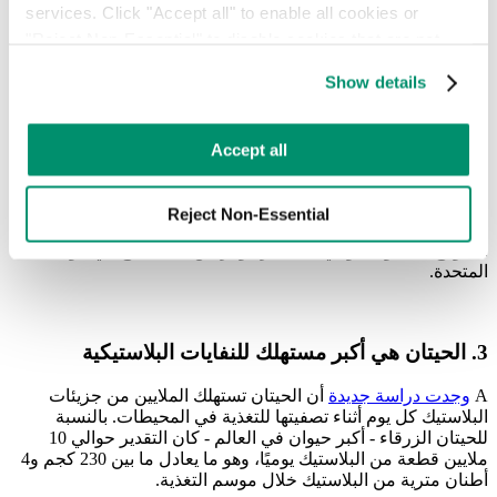
services. Click "Accept all" to enable all cookies or 
استخدام العبوات البلاستيكية القابلة لإعادة الاستخدام أو القابلة
لإعادة التدوير أو التسميد بنسبة 100% بحلول عام 2025
من المرجح
"Reject Non-Essential" to disable cookies that are not 
ألا يتم الوفاء به
.
categorized as necessary. You can manage your 
Show details
preferences by toggling the different kinds of cookies.
2. التلوث البلاستيكي سيكلف 100 مليار دولار مع بدء
Learn more in our 
Privacy Policy
.
Accept all
الناس في رفع الدعاوى القضائية
قدر تقرير أن الالتزامات المتعلقة بالتلوث البلاستيكي ستكلف
Reject Non-Essential
الصناعة
100 مليار دولار
حيث يقاضي الناس بسبب الأضرار. ومن
المتوقع أن يكون حوالي 20 مليار دولار من هذا المبلغ في الولايات
المتحدة.
3. الحيتان هي أكبر مستهلك للنفايات البلاستيكية
A
وجدت دراسة جديدة
أن الحيتان تستهلك الملايين من جزيئات
البلاستيك كل يوم أثناء تصفيتها للتغذية في المحيطات. بالنسبة
للحيتان الزرقاء - أكبر حيوان في العالم - كان التقدير حوالي 10
ملايين قطعة من البلاستيك يوميًا، وهو ما يعادل ما بين 230 كجم و4
أطنان مترية من البلاستيك خلال موسم التغذية.