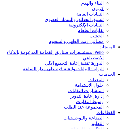
البناء والهدم
كرتون
النفايات العامة
تنسيق الحدائق والسماد العضوي
النفايات الإلكترونية
نفايات الطعام
الخشب
مصافي زيت الطهي والشحوم
المنتجات
Pello: مستشعرات صناديق القمامة المدعومة بالذكاء
الاصطناعي
الدورة: تقنية إعادة التجميع الآلي
البوابة: البيانات والشفافية على مدار الساعة
الخدمات
المعدات
حلول الاستدامة
استشارات النفايات
إدارة إعادة التدوير
وسيط النفايات
المجموعة عند الطلب
القطاعات
الصناعة واللوجستيات
التعليم
الحكومة والبلديات