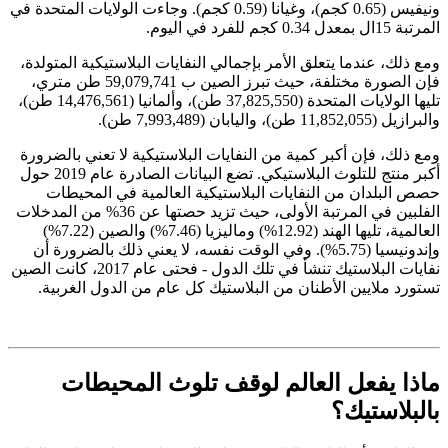
ونيفيس (0.65 كجم)، وغيانا (0.59 كجم). وجاءت الولايات المتحدة في
المرتبة 15
ال
بمعدل 0.34 كجم للفرد في اليوم.
ومع ذلك، عندما يتعلق الأمر بإجمالي النفايات البلاستيكية المتولدة،
فإن الصورة مختلفة، حيث تبرز الصين ب 59,079,741 طن متري،
تليها الولايات المتحدة (37,825,550 طن)، وألمانيا (14,476,561 طن)،
والبرازيل (11,852,055 طن)، واليابان (7,993,489 طن).
ومع ذلك، فإن أكبر كمية من النفايات البلاستيكية لا تعني بالضرورة
أكبر منتج للتلوث البلاستيكي. تضع البيانات الصادرة عام 2019 حول
حصص البلدان من النفايات البلاستيكية العالمية في المحيطات
الفلبين في المرتبة الأولى، حيث تزيد حصتها عن 36% من المدخلات
العالمية، تليها الهند (12.92%) وماليزيا (7.46%) والصين (7.22%)
وإندونيسيا (5.75%). وفي الوقت نفسه، لا يعني ذلك بالضرورة أن
نفايات البلاستيك تنشأ في تلك الدول - فحتى عام 2017، كانت الصين
تستورد ملايين الأطنان من البلاستيك كل عام من الدول الغربية.
ماذا يفعل العالم لوقف تلوث المحيطات
بالبلاستيك؟