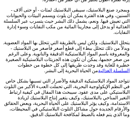
وبمجرد صنع البلاستيك، سيبقى البلاستيك لمئات - أو حتى آلاف -
السنين، وفي هذه الفترة يمكن أن يلوث ويسمم البيئات والحيوانات
التي تعيش فيها. ونعم، يشمل ذلك البشر حيث يتسرب عبر السلسلة
الغذائية أو يدخل إلى مجارينا المائية من مكب النفايات وسوء إدارة
النفايات.
يتحلل البلاستيك، ولكن ليس بالطريقة التي تتحلل بها المواد العضوية.
وبدلاً من ذلك تتحلل ببطء إلى قطع أصغر فأصغر من البلاستيك -
والمعروفة باسم المواد البلاستيكية الدقيقة والنانوية. وعلى الرغم
من صغر حجمها، يمكن أن تكون هذه الجزيئات البلاستيكية الصغيرة
خطيرة للغاية وقد وجدت طريقها إلى كل خطوة من خطوات
السلسلة الغذائية
من الحياة البحرية إلى البشر.
تتواجد المواد البلاستيكية الدقيقة والأضرار التي تسببها بشكل خاص
في النظم الإيكولوجية البحرية، التي تحملت العبء الأكبر من التلوث
البلاستيكي على مدى عقود. سيبحث هذا المقال في كيفية ارتباط
التغير المناخي بالبلاستيك، وكيف يتغير إنتاج البلاستيك لزيادة
الاستدامة، وكيف يؤثر البلاستيك على الحياة البحرية، وبعض الحقائق
والأرقام الجديدة حول مشاكل التلوث البلاستيكي في المحيطات،
وما الذي يتم فعله بالضبط لمكافحة البلاستيك الدقيق.