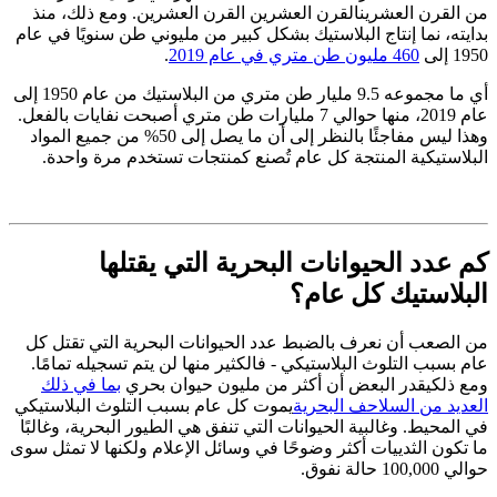
من القرن العشرين
القرن العشرين
القرن العشرين. ومع ذلك، منذ
بدايته، نما إنتاج البلاستيك بشكل كبير من مليوني طن سنويًا في عام
1950 إلى
460 مليون طن متري في عام 2019
.
أي ما مجموعه 9.5 مليار طن متري من البلاستيك من عام 1950 إلى
عام 2019، منها حوالي 7 مليارات طن متري أصبحت نفايات بالفعل.
وهذا ليس مفاجئًا بالنظر إلى أن ما يصل إلى 50% من جميع المواد
البلاستيكية المنتجة كل عام تُصنع كمنتجات تستخدم مرة واحدة.
كم عدد الحيوانات البحرية التي يقتلها
البلاستيك كل عام؟
من الصعب أن نعرف بالضبط عدد الحيوانات البحرية التي تقتل كل
عام بسبب التلوث البلاستيكي - فالكثير منها لن يتم تسجيله تمامًا.
ومع ذلك
يقدر البعض
أن أكثر من مليون حيوان بحري
بما في ذلك
العديد من السلاحف البحرية
يموت كل عام بسبب التلوث البلاستيكي
في المحيط. وغالبية الحيوانات التي تنفق هي الطيور البحرية، وغالبًا
ما تكون الثدييات أكثر وضوحًا في وسائل الإعلام ولكنها لا تمثل سوى
حوالي 100,000 حالة نفوق.