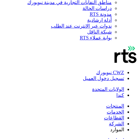
مناطق النفايات التجارية في مدينة نيويورك
دراسات الحالة
مدونة RTS
أدلة إرشادية
ندوات عبر الإنترنت عند الطلب
شبكة الناقل
بوابة عملاء RTS
CWZ نيويورك
تسجيل دخول العميل
الولايات المتحدة
كندا
المنتجات
الخدمات
القطاعات
الشركة
الموارد