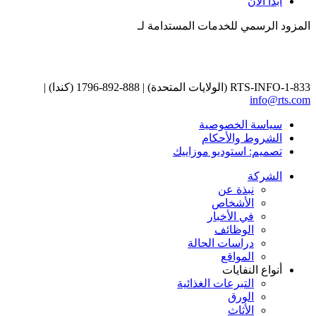
ابدأ الآن
المزود الرسمي للخدمات المستدامة لـ
1-833-RTS-INFO (الولايات المتحدة) | 888-892-1796 (كندا) |
info@rts.com
سياسة الخصوصية
الشروط والأحكام
تصميم: استوديو موزاييك
الشركة
نبذة عن
الأشخاص
في الأخبار
الوظائف
دراسات الحالة
المواقع
أنواع النفايات
التبرعات الغذائية
الورق
الأثاث