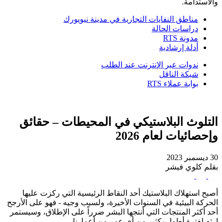
والاستدامة.
مناطق النفايات التجارية في مدينة نيويورك
دراسات الحالة
مدونة RTS
أدلة إرشادية
ندوات عبر الإنترنت عند الطلب
شبكة الناقل
بوابة عملاء RTS
التلوث البلاستيكي في المحيطات – حقائق
وإحصائيات لعام 2026
30 ديسمبر 2023
بقلم كلوي فيشر
أصبح استهلاك البلاستيك أحد النقاط الرئيسية التي ركزت عليها
الحركة البيئية في السنوات الأخيرة، ولسبب وجيه - فهو على الأرجح
أحد أكثر المنتجات التي أنتجها البشر ضرراً على الإطلاق، وسيستمر
إرثه لفترة أطول بكثير من أي عمر من أعمارنا.