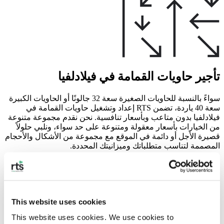
تأجير حاويات القمامة في فيلادلفيا
سواءً بالنسبة للحاويات الصغيرة سعة 32 جالونًا أو الحاويات الكبيرة
سعة 40 ياردة، تضمن RTS إعداد وتشغيل حاويات القمامة في
فيلادلفيا بدون متاعب وبأسعار تنافسية. نحن نقدم مجموعة متنوعة
من الخيارات بأسعار معقولة ومتنوعة على حد سواء، ونلبي حلولاً
قصيرة الأجل أو دائمة في الموقع مع مجموعة من الأشكال والأحجام
المصممة لتناسب متطلباتك وميزانيتك المحددة.
تقوم RTS بتبسيط مشروعك من خلال تولي إجراءات التراخيص
واللوائح المحلية لتسهيل عمليات إدارة النفايات دون تكبد تكاليف
باهظة. إن التزامنا بتقديم حلول فعالة من حيث التكلفة يجعلنا الخيار
الأول لخدمات تأجير حاويات النفايات في منطقة فيلادلفيا.
This website uses cookies
This website uses cookies. We use cookies to 