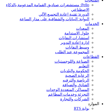
المنتجات
Pello: مستشعرات صناديق القمامة المدعومة بالذكاء
الاصطناعي
الدورة: تقنية إعادة التجميع الآلي
البوابة: البيانات والشفافية على مدار الساعة
الخدمات
المعدات
حلول الاستدامة
استشارات النفايات
إدارة إعادة التدوير
وسيط النفايات
المجموعة عند الطلب
القطاعات
الصناعة واللوجستيات
التعليم
الحكومة والبلديات
الرعاية الصحية
الرياضة والترفيه
الفنادق والضيافة
المساكن المتعددة الوحدات
التجزئة وخدمات المطاعم
الشركات والتجارة
الموارد
بوابة RTS