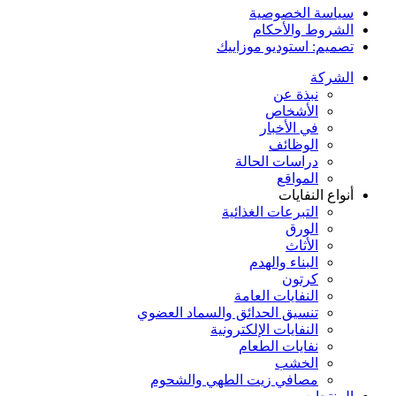
سياسة الخصوصية
الشروط والأحكام
تصميم: استوديو موزاييك
الشركة
نبذة عن
الأشخاص
في الأخبار
الوظائف
دراسات الحالة
المواقع
أنواع النفايات
التبرعات الغذائية
الورق
الأثاث
البناء والهدم
كرتون
النفايات العامة
تنسيق الحدائق والسماد العضوي
النفايات الإلكترونية
نفايات الطعام
الخشب
مصافي زيت الطهي والشحوم