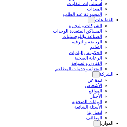
استشارات النفايات
المعدات
المجموعة عند الطلب
القطاعات
الشركات والتجارة
المساكن المتعددة الوحدات
الصناعة واللوجستيات
الرياضة والترفيه
التعليم
الحكومة والبلديات
الرعاية الصحية
الفنادق والضيافة
التجزئة وخدمات المطاعم
الشركة
نبذة عن
الأشخاص
المواقع
الأخبار
البيانات الصحفية
الأسئلة الشائعة
اتصل بنا
الوظائف
الموارد