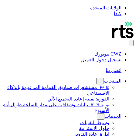
الولايات المتحدة
كندا
CWZ نيويورك
تسجيل دخول العميل
اتصل بنا
المنتجات
Pello: مستشعرات صناديق القمامة المدعومة بالذكاء
الاصطناعي
الدورة: تقنية إعادة التجميع الآلي
بوابة RTS: بيانات وشفافية على مدار الساعة طوال أيام
الأسبوع
الخدمات
وسيط النفايات
حلول الاستدامة
إدارة إعادة التدوير