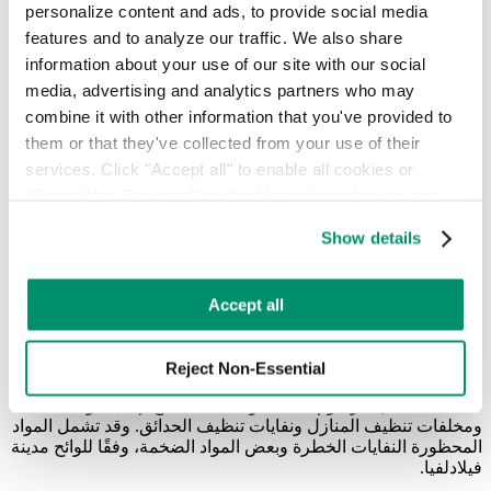
دعنا ننظم إدارة نفايات مشروعك
personalize content and ads, to provide social media 
features and to analyze our traffic. We also share 
يعد استئجار حاوية قمامة أمرًا ضروريًا لإدارة النفايات من المشاريع
information about your use of our site with our social 
المختلفة بكفاءة، بما في ذلك تجديدات المنازل، والتنظيف،
media, advertising and analytics partners who may 
والسقوف، والمناظر الطبيعية، ومشاريع البناء في منطقة فيلادلفيا.
إنه يبسط عملية إزالة النفايات، مما يضمن عملية تنظيف خالية من
combine it with other information that you've provided to 
المتاعب. يضمن لك اختيار أفضل خدمات تأجير القمامة بقاء
them or that they've collected from your use of their 
مشروعك في الوقت المحدد، دون القلق بشأن التخلص من النفايات،
services. Click "Accept all" to enable all cookies or 
خاصة بالنسبة للمساعي الكبيرة في ولاية بنسلفانيا، بما في ذلك
"Reject Non-Essential" to disable cookies that are not 
فيلادلفيا وديلاوير ومقاطعة باكس.
categorized as necessary. You can manage your 
Show details
preferences by toggling the different kinds of cookies.
لست متأكدًا مما يمكن وضعه في حاوية القمامة؟
Learn more in our 
Privacy Policy
.
Accept all
لدينا الإجابات: تعتبر حاويات النفايات، ولا سيما الحاويات القابلة
للسحب، وسيلة متعددة الاستخدامات للتخلص من مختلف المواد،
بدءًا من مخلفات البناء وصولاً إلى نفايات الحدائق. ومع ذلك، من
Reject Non-Essential
الضروري الالتزام بشروط إدارة النفايات المعمول بها في منطقة
فيلادلفيا لتجنب الرسوم الخفية. وعادةً ما يُسمح بإلقاء مواد البناء
ومخلفات تنظيف المنازل ونفايات تنظيف الحدائق. وقد تشمل المواد
المحظورة النفايات الخطرة وبعض المواد الضخمة، وفقًا للوائح مدينة
فيلادلفيا.