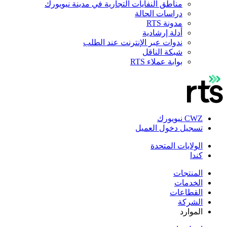
مناطق النفايات التجارية في مدينة نيويورك
دراسات الحالة
مدونة RTS
أدلة إرشادية
ندوات عبر الإنترنت عند الطلب
شبكة الناقل
بوابة عملاء RTS
CWZ نيويورك
تسجيل دخول العميل
الولايات المتحدة
كندا
المنتجات
الخدمات
القطاعات
الشركة
الموارد