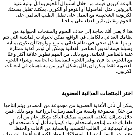
بالوعة كربون قيمة. من خلال استبدال اللحوم ببدائل نباتية غنية
بالبروتين، مثل الفاصوليا أو التوفو أو الكورن، يمكنك تقليل بصمتك
الكربونية الشخصية مع العمل على تقليل الطلب العالمي على
اللحوم وتقليل تأثير الغذاء على مناخنا.
هذا لا يعني أنك بحاجة إلى حذف اللحوم والمنتجات الحيوانية من
نظامك الغذائي بالكامل. في الواقع، يمكن لحيوانات الماشية التي تتم
تربيتها بشكل صحي في نظام غذائي متنوع بيولوجيًا أن تكون بمثابة
وسيلة قيمة لتدوير العناصر الغذائية ويمكن أن توفر أغذية ممتازة
غنية بالعناصر الغذائية. ومع ذلك، من المهم تطوير علاقة أكثر وعيًا
مع اللحوم، لذا فإن توفير اللحوم للمناسبات الخاصة، وشراء اللحوم
العضوية فقط يمكن أن يقلل بشكل كبير من مساهمتك في انبعاثات
الكربون.
اختر المنتجات الغذائية العضوية
يمكن أن تأتي الأغذية العضوية من مجموعة من المصادر ويتم إنتاجها
من خلال مجموعة واسعة من الممارسات الزراعية. ومع ذلك، فمن
خلال شرائك للأغذية العضوية يمكنك التأكد بشكل عام من أن
طعامك قد تم إنتاجه باستخدام مواد كيميائية أقل أو لا تستخدم أي
مواد كيميائية في الغالب للتسميد والحماية من الآفات والحفظ.
وغني عن القول أن تقليل استهلاكك للمواد الكيميائية أفضل لجسمك،