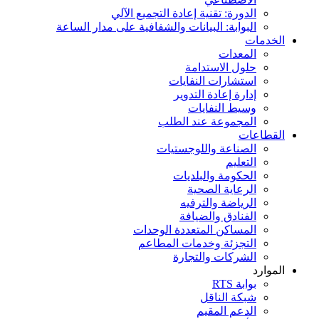
الدورة: تقنية إعادة التجميع الآلي
البوابة: البيانات والشفافية على مدار الساعة
الخدمات
المعدات
حلول الاستدامة
استشارات النفايات
إدارة إعادة التدوير
وسيط النفايات
المجموعة عند الطلب
القطاعات
الصناعة واللوجستيات
التعليم
الحكومة والبلديات
الرعاية الصحية
الرياضة والترفيه
الفنادق والضيافة
المساكن المتعددة الوحدات
التجزئة وخدمات المطاعم
الشركات والتجارة
الموارد
بوابة RTS
شبكة الناقل
الدعم المقيم