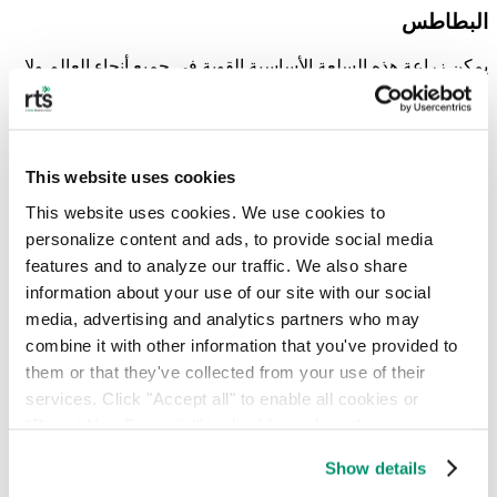
البطاطس
يمكن زراعة هذه السلعة الأساسية القوية في جميع أنحاء العالم ولا
تتطلب سوى القليل جدًا من المعالجة أو التحضير. وبالمقارنة مع لحم
البقر، الذي ينتج عنه 59.75 كجم من ثاني أكسيد الكربون لكل كيلو
من الطعام، فإن
البطاطس تنتج 0.37 كجم فقط.
This website uses cookies
ما هي العوامل المساهمة في الانبعاثات
This website uses cookies. We use cookies to 
الغذائية؟
personalize content and ads, to provide social media 
features and to analyze our traffic. We also share 
تعتبر الثروة الحيوانية ومصايد الأسماك مصدر
31% من الانبعاثات
information about your use of our site with our social 
الغذائية،
حيث تنتج كميات هائلة من الميثان، وغالبًا ما تتطلب تطوير
media, advertising and analytics partners who may 
وصيانة بنية تحتية واسعة النطاق من أجل التعامل مع الحيوانات
وبيئاتها.
combine it with other information that you've provided to 
them or that they've collected from your use of their 
إنتاج المحاصيل المنتجة
27% من الانبعاثات الغذائية
لا سيما بسبب
services. Click "Accept all" to enable all cookies or 
انبعاثات أكسيد النيتروز (أكسيد النيتروز) من الأسمدة والسماد
الطبيعي، بالإضافة إلى انبعاثات ثاني أكسيد الكربون الناتجة عن
"Reject Non-Essential" to disable cookies that are not 
الآلات الزراعية.
categorized as necessary. You can manage your 
Show details
preferences by toggling the different kinds of cookies.
تنتج سلسلة توريد المواد الغذائية
18% من الانبعاثات،
وتتألف من