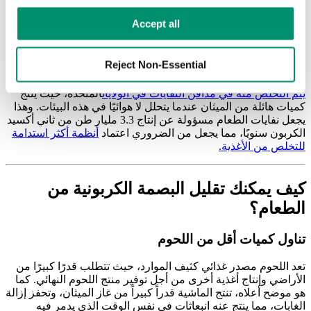
مجموعة واسعة من المصادر، مثل النقل وتجارة التجزئة ومعالجة
الأغذية الخام إلى منتجات غذائية تامة الصنع.
Learn more in our 
Privacy Policy
.
Accept all
وتنتج
نسبة 25%
الأخيرة
من انبعاثات الأغذية
من مخلفات الأغذية.
وعندما يُهدر الطعام، فإنه لا يمثل فقط انبعاثات مفقودة في مرحلة
Reject Non-Essential
مبكرة من العملية، بل يساهم أيضًا في انبعاثات جديدة. وقد حددت
وكالة حماية البيئة الأمريكية
الطعام باعتباره العنصر الرئيسي الذي
يتم التخلص منه في مدافن النفايات في الولايات
المتحدة، حيث ينتج
كميات هائلة من الميثان عندما يتحلل لا هوائيًا في هذه البيئات. وهذا
يجعل نفايات الطعام مسؤولة عن إنتاج 3.3 مليار طن من ثاني أكسيد
الكربون سنويًا، مما يجعل من الضروري اعتماد
أنظمة أكثر استدامة
للتخلص من الأغذية.
كيف يمكنك تقليل البصمة الكربونية من
الطعام؟
تناول كميات أقل من اللحوم
تعد اللحوم مصدر غذائي كثيف الموارد، حيث تتطلب قدرًا كبيرًا من
الأراضي وإنتاج أغذية أخرى من أجل توفير منتج اللحوم النهائي. كما
هو موضح أعلاه، تنتج الماشية قدراً كبيراً من غاز الميثان، وتحفز إزالة
الغابات، مما ينتج عنه انبعاثات في نفس الوقت الذي يدمر فيه