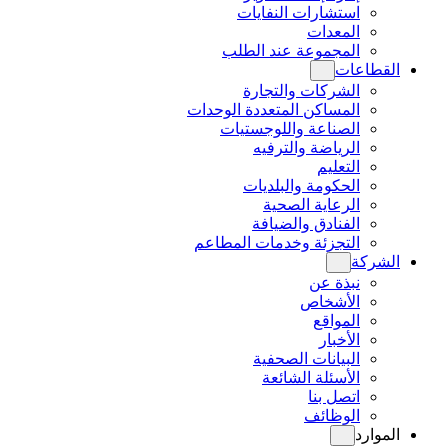
استشارات النفايات
المعدات
المجموعة عند الطلب
القطاعات
الشركات والتجارة
المساكن المتعددة الوحدات
الصناعة واللوجستيات
الرياضة والترفيه
التعليم
الحكومة والبلديات
الرعاية الصحية
الفنادق والضيافة
التجزئة وخدمات المطاعم
الشركة
نبذة عن
الأشخاص
المواقع
الأخبار
البيانات الصحفية
الأسئلة الشائعة
اتصل بنا
الوظائف
الموارد