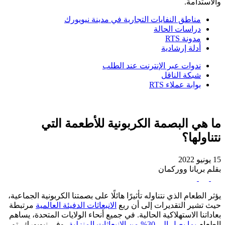
والاستدامة.
مناطق النفايات التجارية في مدينة نيويورك
دراسات الحالة
مدونة RTS
أدلة إرشادية
ندوات عبر الإنترنت عند الطلب
شبكة الناقل
بوابة عملاء RTS
ما هي البصمة الكربونية للأطعمة التي
نتناولها؟
15 يونيو 2022
بقلم بريانا ووركمان
يؤثر الطعام الذي نتناوله تأثيرًا هائلًا على بصمتنا الكربونية الجماعية،
حيث تشير التقديرات إلى أن ربع
الانبعاثات الدفيئة العالمية
مرتبطة
بعاداتنا الاستهلاكية الحالية. في جميع أنحاء الولايات المتحدة، يساهم
الطعام
بما يصل إلى 30% من الانبعاثات المنزلية،
وفي نيويورك، تم