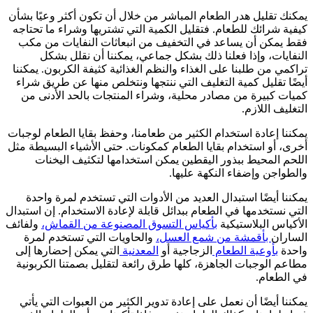
يمكنك تقليل هدر الطعام المباشر من خلال أن تكون أكثر وعيًا بشأن
كيفية شرائك للطعام. فتقليل الكمية التي تشتريها وشراء ما تحتاجه
فقط يمكن أن يساعد في التخفيف من انبعاثات النفايات من مكب
النفايات، وإذا فعلنا ذلك بشكل جماعي، يمكننا أن نقلل بشكل
تراكمي من طلبنا على الغذاء والنظم الغذائية كثيفة الكربون. يمكننا
أيضًا تقليل كمية التغليف التي ننتجها ونتخلص منها عن طريق شراء
كميات كبيرة من مصادر محلية، وشراء المنتجات بالحد الأدنى من
التغليف اللازم.
يمكننا إعادة استخدام الكثير من طعامنا، وحفظ بقايا الطعام لوجبات
أخرى، أو استخدام بقايا الطعام كمكونات. حتى الأشياء البسيطة مثل
اللحم المحيط ببذور اليقطين يمكن استخدامها لتكثيف اليخنات
والطواجن وإضفاء النكهة عليها.
يمكننا أيضًا استبدال العديد من الأدوات التي تستخدم لمرة واحدة
التي نستخدمها في الطعام ببدائل قابلة لإعادة الاستخدام. إن استبدال
الأكياس البلاستيكية
بأكياس التسوق المصنوعة من القماش،
ولفائف
الساران
بأقمشة من شمع العسل،
والحاويات التي تستخدم لمرة
واحدة
بأوعية الطعام
الزجاجية أو
المعدنية
التي يمكن إحضارها إلى
مطاعم الوجبات الجاهزة، كلها طرق رائعة لتقليل بصمتنا الكربونية
في الطعام.
يمكننا أيضًا أن نعمل على إعادة تدوير الكثير من العبوات التي يأتي