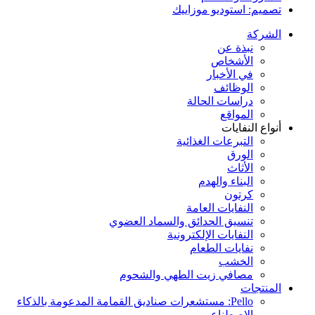
تصميم: استوديو موزاييك
الشركة
نبذة عن
الأشخاص
في الأخبار
الوظائف
دراسات الحالة
المواقع
أنواع النفايات
التبرعات الغذائية
الورق
الأثاث
البناء والهدم
كرتون
النفايات العامة
تنسيق الحدائق والسماد العضوي
النفايات الإلكترونية
نفايات الطعام
الخشب
مصافي زيت الطهي والشحوم
المنتجات
Pello: مستشعرات صناديق القمامة المدعومة بالذكاء
الاصطناعي