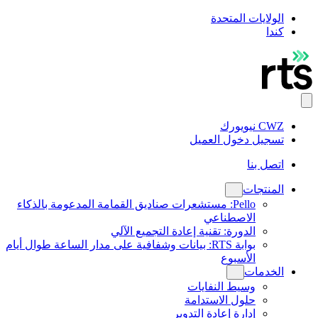
الولايات المتحدة
كندا
CWZ نيويورك
تسجيل دخول العميل
اتصل بنا
المنتجات
Pello: مستشعرات صناديق القمامة المدعومة بالذكاء
الاصطناعي
الدورة: تقنية إعادة التجميع الآلي
بوابة RTS: بيانات وشفافية على مدار الساعة طوال أيام
الأسبوع
الخدمات
وسيط النفايات
حلول الاستدامة
إدارة إعادة التدوير