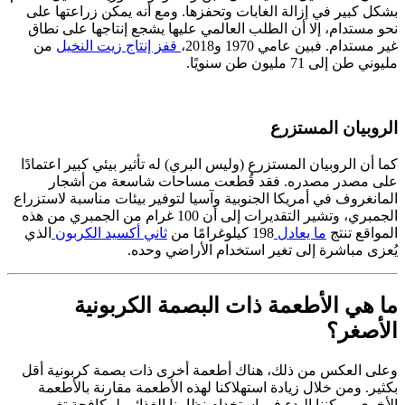
بشكل كبير في إزالة الغابات وتحفزها. ومع أنه يمكن زراعتها على
نحو مستدام، إلا أن الطلب العالمي عليها يشجع إنتاجها على نطاق
غير مستدام. فبين عامي 1970 و2018،
قفز إنتاج زيت النخيل
من
مليوني طن إلى 71 مليون طن سنويًا.
الروبيان المستزرع
كما أن الروبيان المستزرع (وليس البري) له تأثير بيئي كبير اعتمادًا
على مصدر مصدره. فقد قُطعت مساحات شاسعة من أشجار
المانغروف في أمريكا الجنوبية وآسيا لتوفير بيئات مناسبة لاستزراع
الجمبري، وتشير التقديرات إلى أن 100 غرام من الجمبري من هذه
المواقع تنتج
ما يعادل
198 كيلوغرامًا من
ثاني أكسيد الكربون
الذي
يُعزى مباشرة إلى تغير استخدام الأراضي وحده.
ما هي الأطعمة ذات البصمة الكربونية
الأصغر؟
وعلى العكس من ذلك، هناك أطعمة أخرى ذات بصمة كربونية أقل
بكثير. ومن خلال زيادة استهلاكنا لهذه الأطعمة مقارنة بالأطعمة
الأخرى، يمكننا البدء في استخدام نظامنا الغذائي لمكافحة تغير