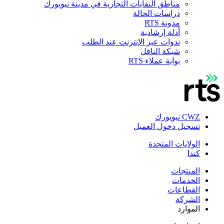
مناطق النفايات التجارية في مدينة نيويورك
دراسات الحالة
مدونة RTS
أدلة إرشادية
ندوات عبر الإنترنت عند الطلب
شبكة الناقل
بوابة عملاء RTS
CWZ نيويورك
تسجيل دخول العميل
الولايات المتحدة
كندا
المنتجات
الخدمات
القطاعات
الشركة
الموارد