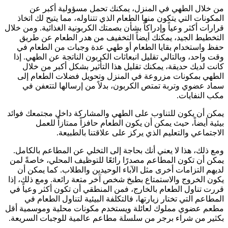
من خلال الطهي في المنزل، يمكنك تحمل مسؤولية أكبر عن
المكونات التي يتكون منها الطعام الذي تتناوله، مما يتيح لك اتخاذ
قرارات أكثر وعياً وإدراكاً بشأن بصمتك الكربونية الغذائية. ومن خلال
التخطيط الجيد، يمكنك أيضاً التخفيف من هدر الطعام عن طريق
حفظ واستخدام بقايا الطعام أو طهي عدة وجبات من الطعام في
وقت واحد، وبالتالي تقليل انبعاثات الكربون الناتجة عن الطهي. إذا
كانت لديك حديقة، يمكنك تقليل هذا التأثير بشكل أكبر من خلال
الطهي بمكونات مزروعة في المنزل وتحويل فضلات الطعام إلى
سماد عضوي وتربة تمتص الكربون، بدلاً من إرسالها لتتعفن في
مكب النفايات.
يمكن أن يكون للتناوب على الطهي والمشاركة داخل مجتمعك فوائد
بيئية أيضاً، حيث يمكن أن يكون الطعام حافزاً ممتازاً للعمل
الاجتماعي والتعليم الذي يركز على علاقتنا بالطبيعة.
ومع ذلك، هذا لا يعني أنك بحاجة إلى التخلي عن المطاعم بالكامل.
يمكن أن تكون المطاعم مصدرًا رائعًا للتوظيف المحلي، خاصةً لمن
لديهم التزامات أخرى مثل الآباء الوحيدين والطلاب. كما يمكن أن
يكون الخروج والاستمتاع بطبخ شخص آخر متعة رائعة. ومع ذلك، إذا
قررت تناول الطعام بالخارج، فمن المنطقي أن تكون أكثر وعياً في
المطاعم التي تختار زيارتها، فالتكلفة البيئية لتناول الطعام في
مطعم عضوي مملوك لعائلة ويستخدم مكونات محلية وموسمية أقل
بكثير من شراء برجر من سلسلة مطاعم عالمية للوجبات السريعة.