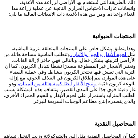
ذلك بالطريقة التي تُستخدم بها الأراضي لزراعة هذه الأغذية،
وانبعاثات غازات الاحتباس الحراري الناتجة عن عملية زراعة هذا
الغذاء وإعداده. ومن بين هذه الأغذية ذات الانبعاثات العالية ما يلي:
المنتجات الحيوانية
وهذا ينطبق بشكل خاص على المنتجات المتعلقة بتربية الماشية،
مثل
لحوم الأبقار والجبن والألبان.
وتتطلب الماشية مساحة هائلة من
الأراضي لتربيتها بشكل فعال، وبالتالي فهي حافز لإزالة الغابات.
وتعتبر الأشجار غير المقطوعة مصدرًا نشطًا لتبادل الكربون، كما أن
التربة التي تعيش فيها تحتجز الكربون بنشاط. وفي عملية القضاء
على هذه الموارد، يتم إطلاق الكربون في الغلاف الجوي، مع إزالة
بالوعة كربون قيّمة.
وتنتج الأبقار أيضًا كمية هائلة من الميثان،
وهو
غاز دفيئة قوي جدًا على المدى القصير. وتتفاقم هذه المشكلة بسبب
الطلب المتزايد باستمرار على لحوم الأبقار واللحوم الحمراء الأخرى،
والذي يتصدره إنتاج مطاعم الوجبات السريعة للبرغر.
المحاصيل النقدية
كما أن المحاصيل النقدية مثل البن والشوكولاتة وزيت النخيل تساهم