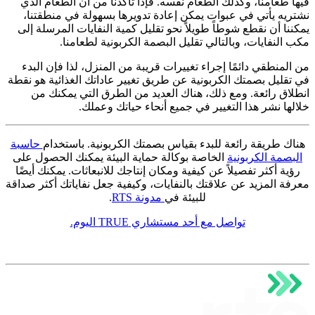
فيها طعامنا، وكذلك الطعام نفسه. فإذا تأكدنا من أن الطعام الذي
نشتريه يأتي في عبوات يمكن إعادة تدويرها بسهولة في منطقتنا،
يمكننا أن نقطع شوطاً طويلاً نحو تقليل كمية النفايات المرسلة إلى
مكب النفايات، وبالتالي تقليل البصمة الكربونية لطعامنا.
من المنطقي دائمًا إجراء تغييرات قريبة من المنزل، لذا فإن البدء
في تقليل بصمتك الكربونية عن طريق تغيير عاداتك الغذائية هو نقطة
انطلاق رائعة. ومع ذلك، هناك العديد من الطرق التي يمكنك من
خلالها نشر هذا التغيير في جميع أنحاء حياتك وعملك.
هناك طريقة رائعة للبدء بقياس بصمتك الكربونية. باستخدام
حاسبة
البصمة الكربونية
الخاصة بوكالة حماية البيئة يمكنك الحصول على
رؤية أكثر تفصيلاً عن كيفية ومكان إنتاجك للانبعاثات. يمكنك أيضًا
معرفة المزيد عن علاقتك بالنفايات، وكيفية جعل نفاياتك أكثر صداقة
للبيئة في
مدونة RTS
.
تواصل مع أحد مستشاري TRUE اليوم.