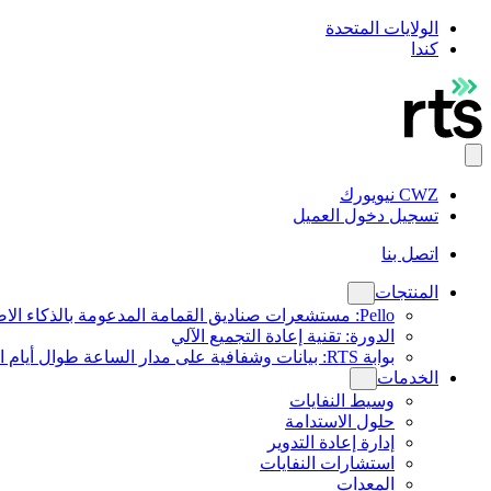
الولايات المتحدة
كندا
CWZ نيويورك
تسجيل دخول العميل
اتصل بنا
المنتجات
Pello: مستشعرات صناديق القمامة المدعومة بالذكاء الاصطناعي
الدورة: تقنية إعادة التجميع الآلي
بوابة RTS: بيانات وشفافية على مدار الساعة طوال أيام الأسبوع
الخدمات
وسيط النفايات
حلول الاستدامة
إدارة إعادة التدوير
استشارات النفايات
المعدات