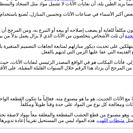
ن بلة، أن نفايات الأثاث لا تشمل مواد مثل السجاد والبسط، والتي ألقى الأمريكيون منه
 بعض أكبر الأسماء في صناعات الأثاث وتحسين المنازل، تُصنع باستخدام 
كون مكلفاً للغاية أو يصعب إصلاحه أو بيعه أو التبرع به، ومن المرجح أ
حدة
أن ثلث الأشخاص يتخلصون من الأثاث الذي لا يزال يعمل بدلاً من بيعه
هلكين على تحديث ديكور منازلهم لمتابعة اتجاهات التصميم المتغيرة باس
لقديمة التي عفا عليها الزمن التي لديهم بالفعل.
لي. فأثاث المكاتب
هو
 المرجح أن يزداد هذا الرقم خلال السنوات القليلة المقبلة، على الأقل 
ةً مع الأثاث الحديث، هو ما هو مصنوع منه. فغالباً ما تتكون القطعة ا
اث ومعالجة كل نوع من المواد على حدة وقتاً طويلاً ومكلفاً.
، وهو مصنوع من قطع الخشب المقطعة والمغلقة معاً بمواد لاصقة تحتوي 
مثل
مثبطات اللهب
. هذه المواد ليس من المستحيل تقريباً إعادة تدوير