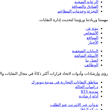
الرعاية الصحية
الفنادق والضيافة
التجزئة وخدمات المطاعم
مهمتنا وريادتنا ورؤيتنا لتحديث إدارة النفايات.
نبذة عن
الأشخاص
المواقع
الأخبار
البيانات الصحفية
الأسئلة الشائعة
اتصل بنا
الوظائف
رؤى وإرشادات وأدوات لاتخاذ قرارات أكثر ذكاءً في مجال النفايات وال
مناطق النفايات التجارية في مدينة نيويورك
دراسات الحالة
مدونة RTS
أدلة إرشادية
ندوات عبر الإنترنت عند الطلب
شبكة الناقل