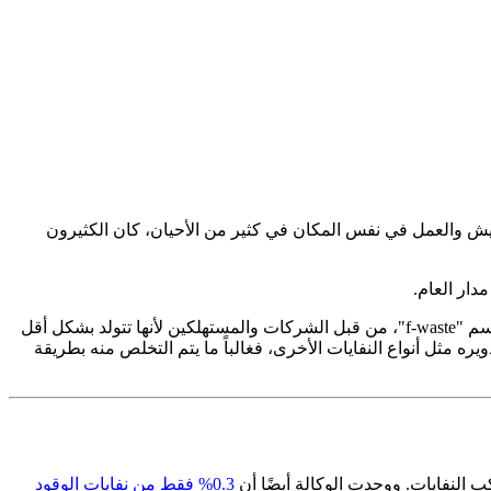
لعيش والعمل في نفس المكان في كثير من الأحيان، كان الكثيرون
مدار العام.
ولكن هناك جانب سلبي خفي لهذا التغيير في المنزل أو المكتب: نفايات الأثاث. غالباً ما يتم تجاهل نفايات الأثاث، المعروفة في هذه الصناعة باسم "f-waste"، من قبل الشركات والمستهلكين لأنها تتولد بشكل أقل
ره مثل أنواع النفايات الأخرى، فغالباً ما يتم التخلص منه بطريقة
0.3% فقط من نفايات الوقود