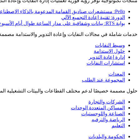
منتجات تكنولوجية توفر رؤية فورية لعمليات إدارة النفايات وإعادة التدو
Pello: مستشعرات صناديق القمامة المدعومة بالذكاء الاصطناعي
الدورة: تقنية إعادة التجميع الآلي
بوابة RTS: بيانات وشفافية على مدار الساعة طوال أيام الأسبوع
خدمات شاملة في مجالات النفايات وإعادة التدوير والاستدامة مصممة
وسيط النفايات
حلول الاستدامة
إدارة إعادة التدوير
استشارات النفايات
المعدات
المجموعة عند الطلب
حلول مصممة خصيصًا لدعم مختلف القطاعات والبيئات التشغيلية المع
الشركات والتجارة
المساكن المتعددة الوحدات
الصناعة واللوجستيات
الرياضة والترفيه
التعليم
الحكومة والبلديات