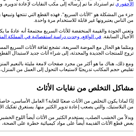
الأحفوري
تم استرداد ما تم إرساله إلى مكب النفايات لإعادة تدويره. ومما يزيد الطي
جزء من المشكلة هو "الأثاث السريع". فهذه القطع التي تنتجها وتبيعها
من الناس يعتبرونها غير قابلة للاستخدام مرة واحدة.
وتعني الجودة والقيمة المنخفضة للأثاث السريع مجتمعةً أنه عادةً ما ي
الأجيال السابقة.
في الواقع، وجدت دراسة استقصائية في المملكة المت
ومثلما هو الحال مع الموضة السريعة، تشجع ثقافة الأثاث السريع المست
تروج للمنتجات الجديدة والمحدثة، إلى شراء أثاث جديد لاستبدال القطع ا
ومع ذلك، هناك ما هو أكثر من مجرد صفحات لامعة مليئة بالنعيم المنز
تقليص حجم المكاتب تدريجيًا لاستيعاب التحول إلى العمل من المنزل، من
مشاكل التخلص من نفايات الأثاث
إذًا لماذا يكون التخلص من الأثاث صعبًا للغاية؟ العامل الأساسي، خاص
من البلاستيك، والتي يصعب إعادة تدوير الكثير منها. يستغرق تفكيك الأث
وبدلاً من الخشب الصلب، يستخدم الكثير من الأثاث أيضاً اللوح الخشبي
بعض قطع الأثاث القديمة أيضاً على مواد كيميائية خطرة على الصحة، 