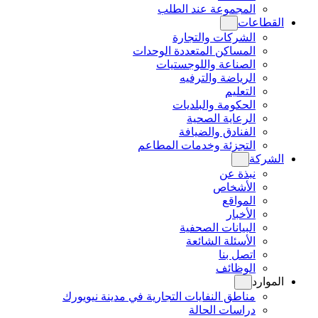
المجموعة عند الطلب
القطاعات
الشركات والتجارة
المساكن المتعددة الوحدات
الصناعة واللوجستيات
الرياضة والترفيه
التعليم
الحكومة والبلديات
الرعاية الصحية
الفنادق والضيافة
التجزئة وخدمات المطاعم
الشركة
نبذة عن
الأشخاص
المواقع
الأخبار
البيانات الصحفية
الأسئلة الشائعة
اتصل بنا
الوظائف
الموارد
مناطق النفايات التجارية في مدينة نيويورك
دراسات الحالة