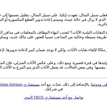
على سبيل المثال، تعهدت إيكيا، على سبيل المثال، بتقليل بصمتها إلى ح
الذي لا يزال في حالة جيدة، وسيتم إعادة تدوير القطع المكسورة أو البا
ئرية.
النفايات البلدية الأثاث؟ لتجنب انتهاء المطاف بالمخلفات في مدافن الن
شر الأغراض على المنتديات عبر الإنترنت مثل Craigslist أو Freecycle طريقة بسيطة وخالية من المتاعب نسب
مكانًا لإلقاء نفايات الأثاث، ولكن لا يوجد ضمان كبير لإعادة تدويرها. لإ
 توليدها في فترة قصيرة. ومع ذلك، وعلى عكس الأثاث المنزلي، فإن ال
 بنفسها. وفي بعض الحالات، قد يجعل الأثاث الذي يتم التبرع به الأث
ي مدونتنا
. بالإضافة إلى ذلك، تحدّث مع أحد
مستشاري TRUE Waste Advisors
في شركتك.
تواصل مع أحد مستشاري TRUE اليوم.