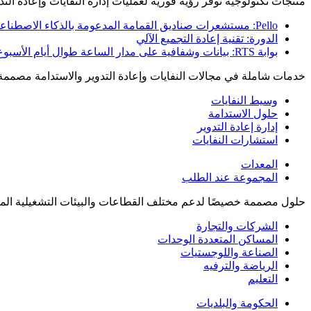
منتجات تكنولوجية توفر رؤية فورية لعمليات إدارة النفايات وإعادة التدو
Pello: مستشعرات صناديق القمامة المدعومة بالذكاء الاصطناعي
الدورة: تقنية إعادة التجميع الآلي
بوابة RTS: بيانات وشفافية على مدار الساعة طوال أيام الأسبوع
خدمات شاملة في مجالات النفايات وإعادة التدوير والاستدامة مصممة
وسيط النفايات
حلول الاستدامة
إدارة إعادة التدوير
استشارات النفايات
المعدات
المجموعة عند الطلب
حلول مصممة خصيصًا لدعم مختلف القطاعات والبيئات التشغيلية المع
الشركات والتجارة
المساكن المتعددة الوحدات
الصناعة واللوجستيات
الرياضة والترفيه
التعليم
الحكومة والبلديات