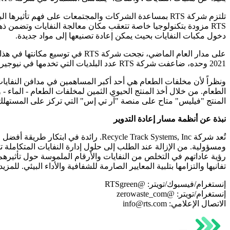
تلتزم شركة RTS بمساعدة الشركات والمجتمعات على فهم ت
دخول مكبات النفايات بحيث يمكن إعادة تصنيعها إلى مواد جديدة.
2021 وحده، ضاعفت شركة RTS عدد البلديات التي تخدمها في نيوجيرسي ثلاث مرات، وتخطط لمواصلة نمو بلدياتها في جميع أنحاء البلاد.
الطعام. من خلال أخذ المنتج الحيوي الثمين لمخلفات الطعام - الماء
المنتج "فيليس" متاح على منصة "آر تي إس" التي تركز على المستهلك، erowaste.com
نبذة عن أنظمة مسار إعادة التدوير
تفانيها والتزامها بتلبية المعايير الصارمة للشفافية والأداء البيئي. لل
إنستغرام/فيسبوك/تويتر: @RTSgreen
إنستغرام/تويتر: @zerowaste_com
الاتصال الإعلامي: info@rts.com