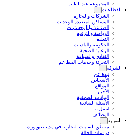
المجموعة عند الطلب
القطاعات
الشركات والتجارة
المساكن المتعددة الوحدات
الصناعة واللوجستيات
الرياضة والترفيه
التعليم
الحكومة والبلديات
الرعاية الصحية
الفنادق والضيافة
التجزئة وخدمات المطاعم
الشركة
نبذة عن
الأشخاص
المواقع
الأخبار
البيانات الصحفية
الأسئلة الشائعة
اتصل بنا
الوظائف
الموارد
مناطق النفايات التجارية في مدينة نيويورك
دراسات الحالة