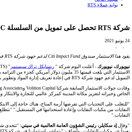
بوابة عملاء RTS
شركة RTS تحصل على تمويل من السلسلة C لجعل إدارة النفايات أكثر استدامة
24 يونيو 2021
يقود هذا الاستثمار صندوق Citi Impact Fund لدعم جهود شركة RTS في إعادة تعريف مجال إدارة المواد.
نيويورك، نيويورك
- أعلنت اليوم شركة "
ريسايكل تراك سيستمز
الاستثمار التي بلغت قيمتها 35 مليون دولار أم
التمويل لدعم جهود شركة RTS في إعادة تعريف إدارة المواد وتطوير برامج خالية من النفايات من أجل مستقبل أكثر استدامة.
الخاص وخبراته لتعزيز مكانة المدينة كمركز عالمي للتجارة والابتكار و
"للتغلب على التحديات التي تفرضها أزمة المناخ، هناك حاجة إلى الابت
النفايات."
"وقال
إد سكايلر، رئيس الشؤون العامة العالمية في سيتي
بعيداً عن مكبات النفايات
.
وأضاف: "يتماشى استثمارنا في شركة RTS مع التزاماتنا الأوسع نطاقًا لتسريع الانتقال إلى اقتصاد منخفض الكربون".