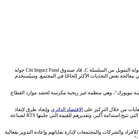
" (RTS)، الشركة الرائدة في مجال إدارة النفايات وإعادة التدوير، عن إغلاق جولة التمويل من السلسلة C. قاد صندوق Citi Impact Fund جولة
للمساعدة في معالجة بعض التحديات الأكثر إلحاحًا في المجتمع. وسيُستخدم
قت RTS أيضًا استثمارًا من منظمة "الشراكة من أجل مدينة نيويورك"، وهي منظمة غير ربحية مكرسة لحشد موارد القطاع
ايات من خلال التركيز على
الاقتصاد الدائري
وإيجاد طرق لإنقاذ
النفايات من مكبات النفايات وإعادة استخدامها في المستقبل." "نتطلع إلى العمل مع صندوق Citi's Impact Fund للدفع باتجاه دعم التكنولوجيا التي تتيح استدامة أكبر، وتقديرهم للقيمة التي جلبتها RTS لصناعة
 وسيلة للأفراد والشركات والمجتمعات لإدارة نفاياتهم وإعادة التدوير بفعالية