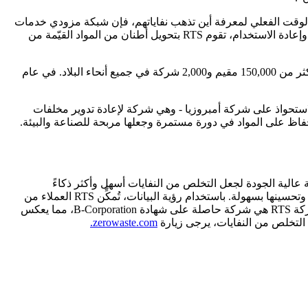
ات في الوقت الفعلي لمعرفة أين تذهب نفاياتهم، فإن شبكة مزودي خدمات
RTS مزودة بتكنولوجيا خاصة تتعقب مكان معالجة النفايات وتضمن ذهابها إلى المنشأة المناسبة. وبالشراكة مع مزوّدي خدمات إعادة التدوير وإعادة الاستخدام، تقوم RTS بتحويل أطنان من المواد القيّمة من
على مدار العام الماضي، نجحت شركة RTS في توسيع مكانتها في هذا المجال مع نمو بنسبة 550% في أعمالها السكنية. تخدم الشركة حالياً أكثر من 150,000 مقيم و2,000 شركة في جميع أنحاء البلاد. في عام
ركة RTS مؤخراً في مجال التصنيع الدائري من خلال الاستحواذ على شركة أمبروزيا - وهي شركة لإعادة تدوير مخلفات
فاظ على المواد في دورة مستمرة وجعلها مربحة للصناعة والبيئة.
طريقة أفضل لإدارة النفايات وإعادة التدوير. تجمع شركة RTS بين التكنولوجيا والخدمة عالية الجودة لجعل التخلص من النفايات أسهل وأكثر ذكاءً
ومسؤولية. من الإزالة عند الطلب إلى حلول إدارة النفايات المتكاملة تماماً، تساعد شركة RTS الشركات والبلديات على تتبع عمليات الالتقاط وتحسينها بسهولة. باستخدام رؤية البيانات، تُمكِّن RTS العملاء من
رؤية عاداتهم في التخلص من النفايات والأرقام الملموسة حول تأثيرهم على المناخ لتحسين ممارساتهم في مجال النفايات وإعادة التدوير. شركة RTS هي شركة حاصلة على شهادة B-Corporation، مما يعكس
التخلص من النفايات، يرجى زيارة
zerowaste.com.