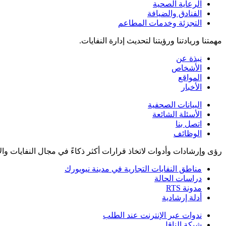
الرعاية الصحية
الفنادق والضيافة
التجزئة وخدمات المطاعم
مهمتنا وريادتنا ورؤيتنا لتحديث إدارة النفايات.
نبذة عن
الأشخاص
المواقع
الأخبار
البيانات الصحفية
الأسئلة الشائعة
اتصل بنا
الوظائف
رؤى وإرشادات وأدوات لاتخاذ قرارات أكثر ذكاءً في مجال النفايات وال
مناطق النفايات التجارية في مدينة نيويورك
دراسات الحالة
مدونة RTS
أدلة إرشادية
ندوات عبر الإنترنت عند الطلب
شبكة الناقل