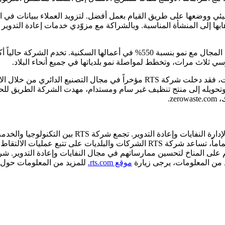
أثيرها البيئي ووضعها على طريق القيام بعمل أفضل. لتزويد العملاء ببيان
ونظراً لأن مخلفات الطعام هي أحد أكبر المساهمين في مدافن النفايات، فقد دخلت ش
 - وتحويله إلى منتج تنظيف غير سام ومستدام، مهدت الشركة الطريق للح
z.
تُعد شركة Recycle Track Systems, Inc. رائدة في ابتكار 
مزيد من المعلومات، يرجى زيارة
موقع rts.com.
للمزيد من المعلومات حول 