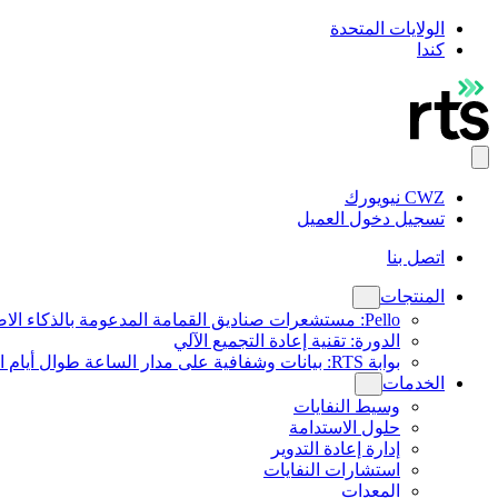
الولايات المتحدة
كندا
CWZ نيويورك
تسجيل دخول العميل
اتصل بنا
المنتجات
Pello: مستشعرات صناديق القمامة المدعومة بالذكاء الاصطناعي
الدورة: تقنية إعادة التجميع الآلي
بوابة RTS: بيانات وشفافية على مدار الساعة طوال أيام الأسبوع
الخدمات
وسيط النفايات
حلول الاستدامة
إدارة إعادة التدوير
استشارات النفايات
المعدات