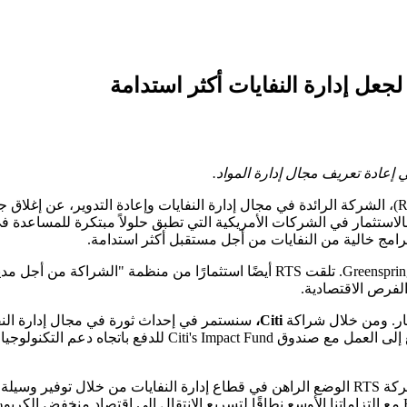
ريكي كجزء من التزامه بالاستثمار في الشركات الأمريكية التي تطبق حلولاً مبتكرة 
وقادت جولات الاستثمار السابقة شركتا Volition Capital وGreenspring Associates. تل
الفرص الاقتصادية.
كار. ومن خلال شراكة
Citi،
سنستمر في إحداث ثورة في مجال إدارة النف
: "تتحدى شركة RTS الوضع الراهن في قطاع إدارة النفايات من خلال توفير