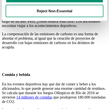
acontecimiento deportivo proceden directamente de los
desplazamientos y el alojamiento de los invitados. En el caso de la
Reject Non-Essential
Copa del Mundo de Fútbol de 2018, eso se tradujo en la misma
cantidad de electricidad utilizada por medio millón de hogares a lo
largo de un año. Pero, ¿cómo reducir esta cifra? Los aficionados
necesitan viajar a los acontecimientos deportivos.
La compensación de las emisiones de carbono es una forma de
abordar el problema, al igual que la creación de proyectos de
desarrollo con bajas emisiones de carbono en los destinos de
acogida.
Comida y bebida
En los eventos deportivos hay que dar de comer y beber a los
aficionados, lo que puede generar una enorme cantidad de residuos.
Se calcula que durante los Juegos Olímpicos de Río de 2016 se
sirvieron
14 millones de comidas
que produjeron 180.000 toneladas
de CO2.