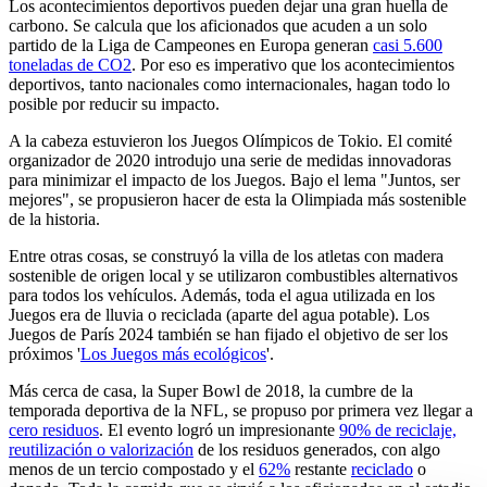
Los acontecimientos deportivos pueden dejar una gran huella de
carbono. Se calcula que los aficionados que acuden a un solo
partido de la Liga de Campeones en Europa generan
casi 5.600
toneladas de CO2
. Por eso es imperativo que los acontecimientos
deportivos, tanto nacionales como internacionales, hagan todo lo
posible por reducir su impacto.
A la cabeza estuvieron los Juegos Olímpicos de Tokio. El comité
organizador de 2020 introdujo una serie de medidas innovadoras
para minimizar el impacto de los Juegos. Bajo el lema "Juntos, ser
mejores", se propusieron hacer de esta la Olimpiada más sostenible
de la historia.
Entre otras cosas, se construyó la villa de los atletas con madera
sostenible de origen local y se utilizaron combustibles alternativos
para todos los vehículos. Además, toda el agua utilizada en los
Juegos era de lluvia o reciclada (aparte del agua potable). Los
Juegos de París 2024 también se han fijado el objetivo de ser los
próximos '
Los Juegos más ecológicos
'.
Más cerca de casa, la Super Bowl de 2018, la cumbre de la
temporada deportiva de la NFL, se propuso por primera vez llegar a
cero residuos
. El evento logró un impresionante
90% de reciclaje,
reutilización o valorización
de los residuos generados, con algo
menos de un tercio compostado y el
62%
restante
reciclado
o