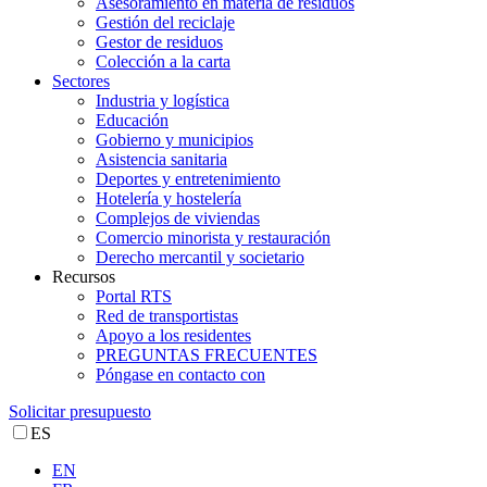
Asesoramiento en materia de residuos
Gestión del reciclaje
Gestor de residuos
Colección a la carta
Sectores
Industria y logística
Educación
Gobierno y municipios
Asistencia sanitaria
Deportes y entretenimiento
Hotelería y hostelería
Complejos de viviendas
Comercio minorista y restauración
Derecho mercantil y societario
Recursos
Portal RTS
Red de transportistas
Apoyo a los residentes
PREGUNTAS FRECUENTES
Póngase en contacto con
Solicitar presupuesto
ES
EN