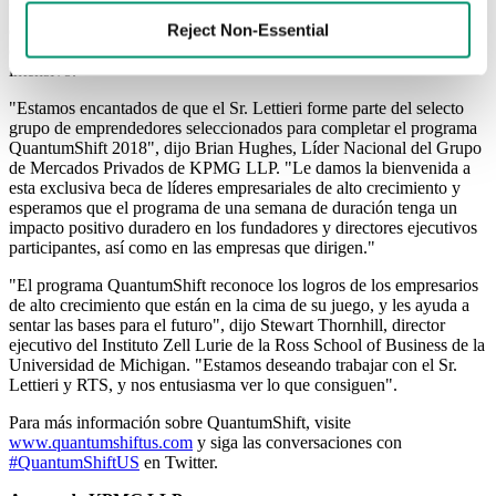
Universidad de Michigan ofrece a los CEOs acceso a una red
Reject Non-Essential
exclusiva de Fellows entre pares centrada en la resolución continua
de problemas, el desarrollo y la tutoría, además del programa
intensivo.
"Estamos encantados de que el Sr. Lettieri forme parte del selecto
grupo de emprendedores seleccionados para completar el programa
QuantumShift 2018", dijo Brian Hughes, Líder Nacional del Grupo
de Mercados Privados de KPMG LLP. "Le damos la bienvenida a
esta exclusiva beca de líderes empresariales de alto crecimiento y
esperamos que el programa de una semana de duración tenga un
impacto positivo duradero en los fundadores y directores ejecutivos
participantes, así como en las empresas que dirigen."
"El programa QuantumShift reconoce los logros de los empresarios
de alto crecimiento que están en la cima de su juego, y les ayuda a
sentar las bases para el futuro", dijo Stewart Thornhill, director
ejecutivo del Instituto Zell Lurie de la Ross School of Business de la
Universidad de Michigan. "Estamos deseando trabajar con el Sr.
Lettieri y RTS, y nos entusiasma ver lo que consiguen".
Para más información sobre QuantumShift, visite
www.quantumshiftus.com
y siga las conversaciones con
#QuantumShiftUS
en Twitter.