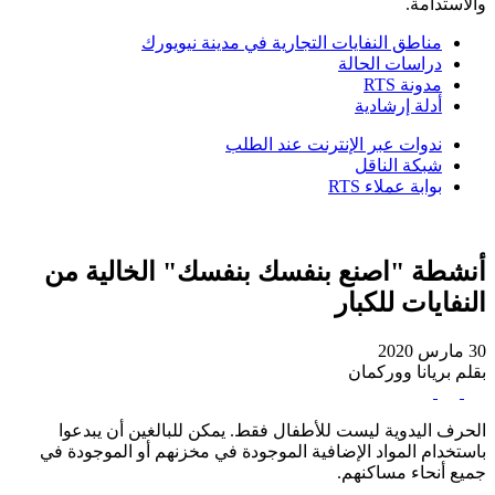
والاستدامة.
مناطق النفايات التجارية في مدينة نيويورك
دراسات الحالة
مدونة RTS
أدلة إرشادية
ندوات عبر الإنترنت عند الطلب
شبكة الناقل
بوابة عملاء RTS
أنشطة "اصنع بنفسك بنفسك" الخالية من
النفايات للكبار
30 مارس 2020
بقلم بريانا ووركمان
الحرف اليدوية ليست للأطفال فقط. يمكن للبالغين أن يبدعوا
باستخدام المواد الإضافية الموجودة في مخزنهم أو الموجودة في
جميع أنحاء مساكنهم.