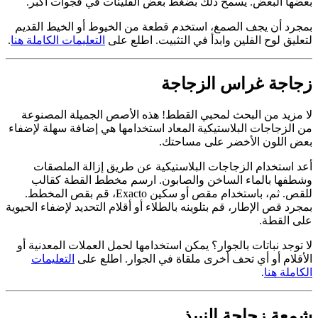
بعضها البعض. يسمح ذلك بضغط بعض الفلينات في فجوات أكبر.
بمجرد أن يجف الصمغ، استخدم قطعة من الخيوط أو الخيط القديم
لتعليق لوح الفلين وابدأ في التثبيت. اطلع على
التعليمات الكاملة هنا
.
زجاجة غراس الزجاجة
لا مزيد من البحث لمحبي القطط! هذه الأصص الجميلة المصنوعة
من الزجاجات البلاستيكية المعاد استخدامها هي إضافة سهلة لإضفاء
بعض اللون الأخضر على مساحتك.
أعد استخدام الزجاجات البلاستيكية عن طريق إزالة الملصقات
وشطفها بالماء الساخن والصابون. ارسم مخطط القطة كقالب
للقص. ثم، باستخدام مقص أو سكين Exacto، قم بقص المخطط.
بمجرد قص الإطار، قم بتلوينه بالطلاء أو أقلام التحديد لإضفاء الحيوية
على القطة.
لا توجد نباتات بالجوار؟ يمكن استخدامها لحمل العملات المعدنية أو
الأقلام أو أي تحف أخرى ملقاة في الجوار. اطلع على
التعليمات
الكاملة هنا
.
شمعة زجاجة النبيذ