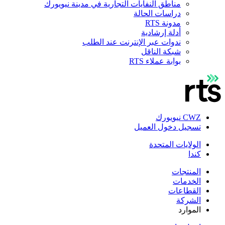
مناطق النفايات التجارية في مدينة نيويورك
دراسات الحالة
مدونة RTS
أدلة إرشادية
ندوات عبر الإنترنت عند الطلب
شبكة الناقل
بوابة عملاء RTS
CWZ نيويورك
تسجيل دخول العميل
الولايات المتحدة
كندا
المنتجات
الخدمات
القطاعات
الشركة
الموارد