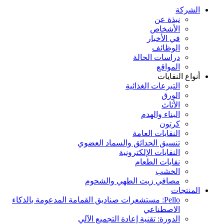
الشركة
نبذة عن
الأشخاص
في الأخبار
الوظائف
دراسات الحالة
المواقع
أنواع النفايات
التبرعات الغذائية
الورق
الأثاث
البناء والهدم
كرتون
النفايات العامة
تنسيق الحدائق والسماد العضوي
النفايات الإلكترونية
نفايات الطعام
الخشب
مصافي زيت الطهي والشحوم
المنتجات
Pello: مستشعرات صناديق القمامة المدعومة بالذكاء
الاصطناعي
الدورة: تقنية إعادة التجميع الآلي