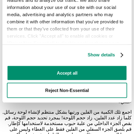
features and to analyze our traffic. We also share 
القديمة في بطانية مريحة وموروثة للاستمتاع بالذكريات بطريقة
information about your use of our site with our social 
جديدة تماماً.
media, advertising and analytics partners who may 
لا يتطلب الأمر صانع لحاف متقدم لتجميع هذه البطانية القابلة لإعادة
combine it with other information that you've provided to 
الاستخدام. فجميع المواد موجودة عادةً في المنازل - قمصان وبطانية
them or that they've collected from your use of their 
وملاءة وبقايا خيوط وخيوط من مشاريع خياطة سابقة والوقت. هذا
services. Click "Accept all" to enable all cookies or 
كل شيء!
"Reject Non-Essential" to disable cookies that are not 
للبدء، اطلع على التعليمات الكاملة
لبطانية تي شيرت بسيطة هنا.
categorized as necessary. You can manage your 
Show details
preferences by toggling the different kinds of cookies.
Learn more in our 
Privacy Policy
.
Accept all
لوحة فلين النبيذ
هناك الكثير من الاستخدامات للفلين مثل هذه
حشرات الحب
Reject Non-Essential
اللطيفة
ولكن ما هي أفضل طريقة لإعادة استخدامها في شيء
عملي؟
اجمع تلك الكمية من الفلين ورتبها بشكل منتظم لإنشاء لوحة رسائل.
كلما زاد عدد الفلين، زاد حجم اللوحة! بمجرد تحديد حجم اللوحة، قم
بقص الجزء الداخلي من علبة حبوب مستخدمة لاستخدامها كإطار.
قم بلصق الجزء السفلي من الفلين فقط على الغطاء وليس على