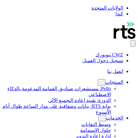
الولايات المتحدة
كندا
CWZ نيويورك
تسجيل دخول العميل
اتصل بنا
المنتجات
Pello: مستشعرات صناديق القمامة المدعومة بالذكاء
الاصطناعي
الدورة: تقنية إعادة التجميع الآلي
بوابة RTS: بيانات وشفافية على مدار الساعة طوال أيام
الأسبوع
الخدمات
وسيط النفايات
حلول الاستدامة
إدارة إعادة التدوير