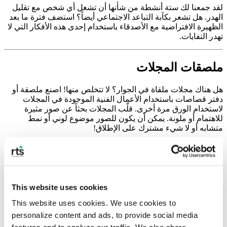
لقد جمعنا لك ستة أنشطة من شأنها أن تشغل أي شخص مع تقليل
الهدر. هل تشعر بكآبة التباعد الاجتماعي أيضاً؟ استضف فترة ما بعد
الظهيرة الافتراضية مع الأصدقاء باستخدام إحدى هذه الأفكار التي لا
تهدر النفايات.
ملصقات المجلات
هل هناك مجلات ملقاة في الجوار؟ لا تتخلص منها! اصنع ملصقة أو
دفتر قصاصات باستخدام الأعمال الفنية الموجودة في المجلات
لاستخدام الورق مرة أخرى. قلّب المجلات بحثاً عن صور مثيرة
للاهتمام أو ملونة. يمكن أن يكون للصور موضوع لوني أو نمط
متشابه أو لا شيء مشترك على الإطلاق!
لا يستغرق هذا النشاط البسيط نسبيًا الكثير من الوقت، ولكنه وسيلة
رائعة لإبقاءك مشغولاً، مما يتيح لك التركيز على شيء إبداعي.
اطلع على
التعليمات الكاملة هنا.
This website uses cookies
لحاف/بطانية تي شيرت
This website uses cookies. We use cookies to 
personalize content and ads, to provide social media 
هل تقوم ببعض التنظيف الربيعي؟ قم بإعادة استخدام القمصان