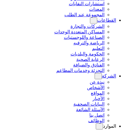
استشارات النفايات
المعدات
المجموعة عند الطلب
القطاعات
الشركات والتجارة
المساكن المتعددة الوحدات
الصناعة واللوجستيات
الرياضة والترفيه
التعليم
الحكومة والبلديات
الرعاية الصحية
الفنادق والضيافة
التجزئة وخدمات المطاعم
الشركة
نبذة عن
الأشخاص
المواقع
الأخبار
البيانات الصحفية
الأسئلة الشائعة
اتصل بنا
الوظائف
الموارد