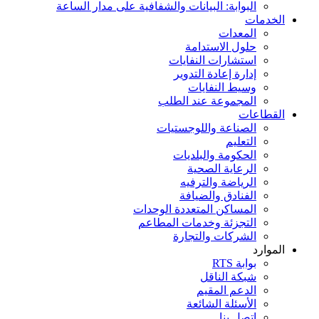
البوابة: البيانات والشفافية على مدار الساعة
الخدمات
المعدات
حلول الاستدامة
استشارات النفايات
إدارة إعادة التدوير
وسيط النفايات
المجموعة عند الطلب
القطاعات
الصناعة واللوجستيات
التعليم
الحكومة والبلديات
الرعاية الصحية
الرياضة والترفيه
الفنادق والضيافة
المساكن المتعددة الوحدات
التجزئة وخدمات المطاعم
الشركات والتجارة
الموارد
بوابة RTS
شبكة الناقل
الدعم المقيم
الأسئلة الشائعة
اتصل بنا