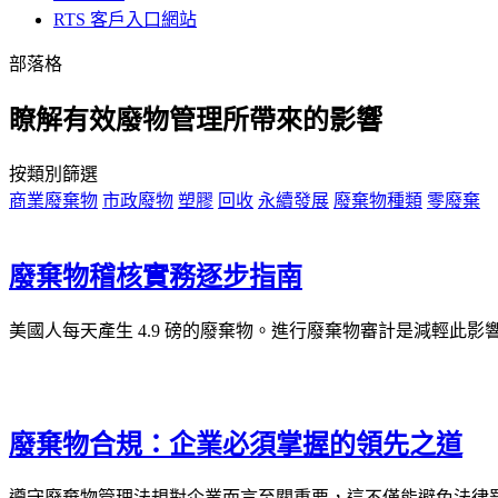
RTS 客戶入口網站
部落格
瞭解有效廢物管理所帶來的影響
按類別篩選
商業廢棄物
市政廢物
塑膠
回收
永續發展
廢棄物種類
零廢棄
廢棄物稽核實務逐步指南
美國人每天產生 4.9 磅的廢棄物。進行廢棄物審計是減輕此影
廢棄物合規：企業必須掌握的領先之道
遵守廢棄物管理法規對企業而言至關重要，這不僅能避免法律