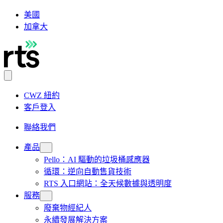
美國
加拿大
CWZ 紐約
客戶登入
聯絡我們
產品
Pello：AI 驅動的垃圾桶感應器
循環：逆向自動售貨技術
RTS 入口網站：全天候數據與透明度
服務
廢棄物經紀人
永續發展解決方案