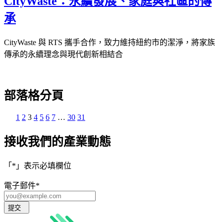
CityWaste：永續發展、家庭與社區的傳
承
CityWaste 與 RTS 攜手合作，致力維持紐約市的潔淨，將家族
傳承的永續理念與現代創新相結合
部落格分頁
1
2
3
4
5
6
7
…
30
31
接收我們的產業動態
「
*
」表示必填欄位
電子郵件
*
提交