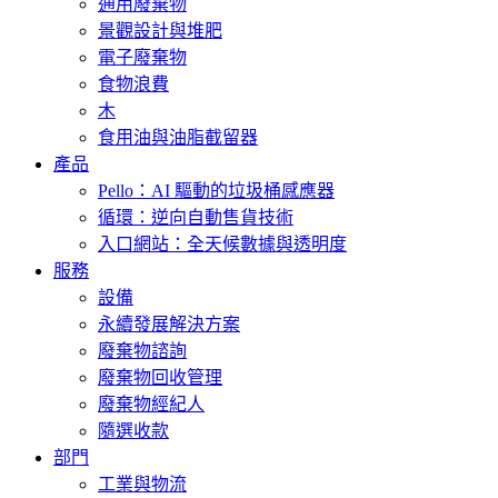
通用廢棄物
景觀設計與堆肥
電子廢棄物
食物浪費
木
食用油與油脂截留器
產品
Pello：AI 驅動的垃圾桶感應器
循環：逆向自動售貨技術
入口網站：全天候數據與透明度
服務
設備
永續發展解決方案
廢棄物諮詢
廢棄物回收管理
廢棄物經紀人
隨選收款
部門
工業與物流