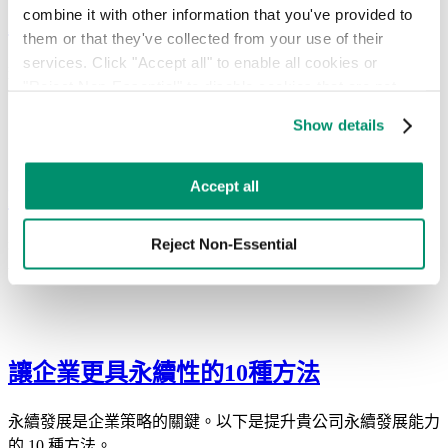
combine it with other information that you've provided to 
廢棄物合規：企業必須掌握的領先之道
them or that they've collected from your use of their 
services. Click "Accept all" to enable all cookies or 
遵守廢棄物管理法規對企業而言至關重要，這不僅能避免法律
"Reject Non-Essential" to disable cookies that are not 
罰款，更能實踐永續發展，並確保企業的長期成功。
categorized as necessary. You can manage your 
Show details
preferences by toggling the different kinds of cookies.
Learn more in our 
Privacy Policy
.
Accept all
如何透過智慧廢棄物管理實現ESG目標
Reject Non-Essential
根據聯合國環境規劃署（UNEP）的數據，固體廢棄物產生量
預計將從 2023 年的 21 億噸增加至 2025 年的 38 億噸。
讓企業更具永續性的10種方法
永續發展是企業策略的關鍵。以下是提升貴公司永續發展能力
的 10 種方法。