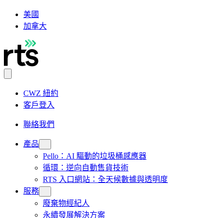
美國
加拿大
CWZ 紐約
客戶登入
聯絡我們
產品
Pello：AI 驅動的垃圾桶感應器
循環：逆向自動售貨技術
RTS 入口網站：全天候數據與透明度
服務
廢棄物經紀人
永續發展解決方案