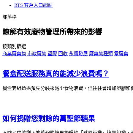
RTS 客戶入口網站
部落格
瞭解有效廢物管理所帶來的影響
按類別篩選
商業廢棄物
市政廢物
塑膠
回收
永續發展
廢棄物種類
零廢棄
餐盒配送服務真的能減少浪費嗎？
餐盒套組透過預先分裝來減少食物浪費，但往往會增加塑膠和
如何捐贈您剩餘的萬聖節糖果
不妨考慮將剩下的萬聖節糖果捐贈給「感恩行動」這類組織，