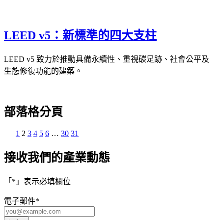
LEED v5：新標準的四大支柱
LEED v5 致力於推動具備永續性、重視碳足跡、社會公平及
生態修復功能的建築。
部落格分頁
1
2
3
4
5
6
…
30
31
接收我們的產業動態
「
*
」表示必填欄位
電子郵件
*