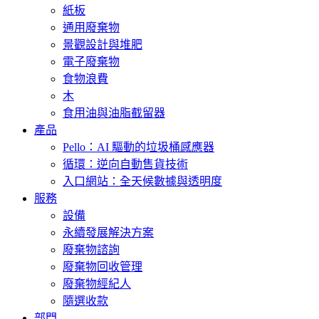
紙板
通用廢棄物
景觀設計與堆肥
電子廢棄物
食物浪費
木
食用油與油脂截留器
產品
Pello：AI 驅動的垃圾桶感應器
循環：逆向自動售貨技術
入口網站：全天候數據與透明度
服務
設備
永續發展解決方案
廢棄物諮詢
廢棄物回收管理
廢棄物經紀人
隨選收款
部門