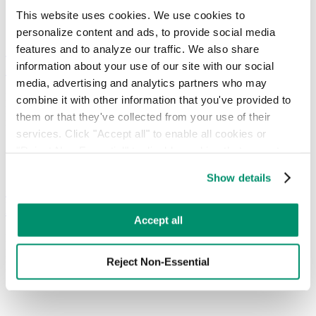
This website uses cookies. We use cookies to 
personalize content and ads, to provide social media 
Que sont les poubelles intelligentes et
features and to analyze our traffic. We also share 
comment changent-elles le recyclage ?
information about your use of our site with our social 
media, advertising and analytics partners who may 
Les poubelles intelligentes utilisent des capteurs et la technologie de
combine it with other information that you've provided to 
l'Internet des objets (IoT) pour optimiser la collecte des déchets,
them or that they've collected from your use of their 
réduire les coûts et améliorer le recyclage.
services. Click "Accept all" to enable all cookies or 
"Reject Non-Essential" to disable cookies that are not 
categorized as necessary. You can manage your 
Show details
preferences by toggling the different kinds of cookies.
8 bâtiments impressionnants certifiés
LEED aux États-Unis et au Canada
Learn more in our 
Privacy Policy
.
Accept all
LEED est le système de certification de la construction écologique le
plus répandu, qui permet de rendre les bâtiments plus efficaces et
Reject Non-Essential
plus durables.