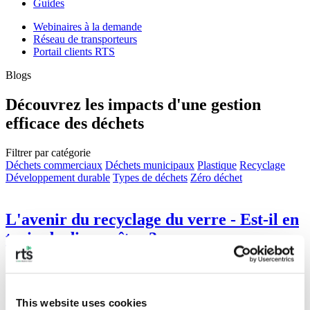
Guides
Webinaires à la demande
Réseau de transporteurs
Portail clients RTS
Blogs
Découvrez les impacts d'une gestion
efficace des déchets
Filtrer par catégorie
Déchets commerciaux
Déchets municipaux
Plastique
Recyclage
Développement durable
Types de déchets
Zéro déchet
L'avenir du recyclage du verre - Est-il en
train de disparaître ?
Le verre est recyclable à l'infini, mais les taux de recyclage aux
États-Unis restent faibles en raison des systèmes de collecte sélective
unique, de la contamination et des coûts énergétiques.
This website uses cookies