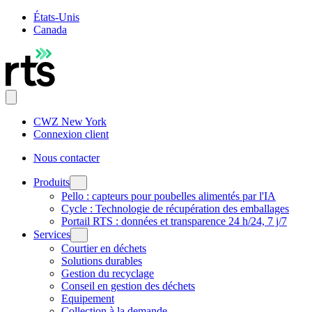
États-Unis
Canada
CWZ New York
Connexion client
Nous contacter
Produits
Pello : capteurs pour poubelles alimentés par l'IA
Cycle : Technologie de récupération des emballages
Portail RTS : données et transparence 24 h/24, 7 j/7
Services
Courtier en déchets
Solutions durables
Gestion du recyclage
Conseil en gestion des déchets
Equipement
Collection à la demande