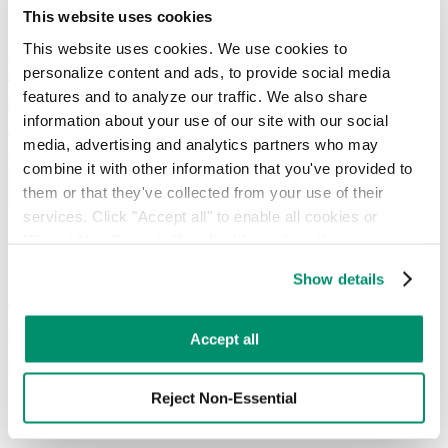
This website uses cookies
This website uses cookies. We use cookies to 
RTS + Pello - Réduire l'impact
personalize content and ads, to provide social media 
environnemental et le coût de la gestion
features and to analyze our traffic. We also share 
des déchets
information about your use of our site with our social 
media, advertising and analytics partners who may 
RTS présente Pello, une solution de gestion des déchets basée sur
combine it with other information that you've provided to 
l'intelligence artificielle qui permet de réduire les coûts et d'améliorer
them or that they've collected from your use of their 
le recyclage en détectant les contaminants.
services. Click "Accept all" to enable all cookies or 
"Reject Non-Essential" to disable cookies that are not 
categorized as necessary. You can manage your 
Show details
preferences by toggling the different kinds of cookies.
Comment recycler les palettes en bois
Learn more in our 
Privacy Policy
.
En 2016, 849 millions de palettes en bois ont été produites.
Accept all
Aujourd'hui, près de 2 milliards de palettes sont en circulation
chaque année.
Reject Non-Essential