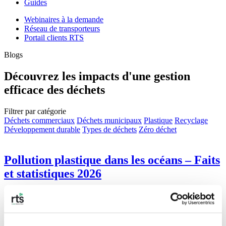
Guides
Webinaires à la demande
Réseau de transporteurs
Portail clients RTS
Blogs
Découvrez les impacts d'une gestion
efficace des déchets
Filtrer par catégorie
Déchets commerciaux
Déchets municipaux
Plastique
Recyclage
Développement durable
Types de déchets
Zéro déchet
Pollution plastique dans les océans – Faits
et statistiques 2026
Les déchets plastiques comptent parmi les produits fabriqués par
l'homme les plus néfastes : ils polluent nos océans et persistent
pendant des siècles.