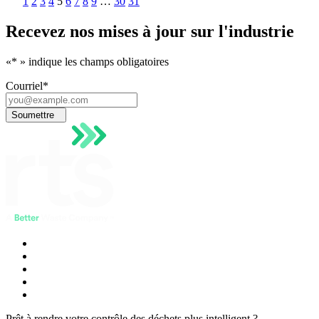
1
2
3
4
5
6
7
8
9
…
30
31
Recevez nos mises à jour sur l'industrie
«
*
» indique les champs obligatoires
Courriel
*
Soumettre
Prêt à rendre votre contrôle des déchets plus intelligent ?