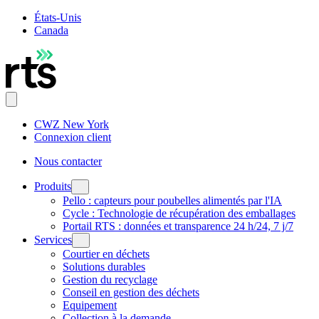
États-Unis
Canada
CWZ New York
Connexion client
Nous contacter
Produits
Pello : capteurs pour poubelles alimentés par l'IA
Cycle : Technologie de récupération des emballages
Portail RTS : données et transparence 24 h/24, 7 j/7
Services
Courtier en déchets
Solutions durables
Gestion du recyclage
Conseil en gestion des déchets
Equipement
Collection à la demande