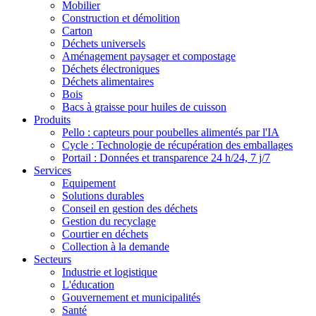
Mobilier
Construction et démolition
Carton
Déchets universels
Aménagement paysager et compostage
Déchets électroniques
Déchets alimentaires
Bois
Bacs à graisse pour huiles de cuisson
Produits
Pello : capteurs pour poubelles alimentés par l'IA
Cycle : Technologie de récupération des emballages
Portail : Données et transparence 24 h/24, 7 j/7
Services
Equipement
Solutions durables
Conseil en gestion des déchets
Gestion du recyclage
Courtier en déchets
Collection à la demande
Secteurs
Industrie et logistique
L'éducation
Gouvernement et municipalités
Santé