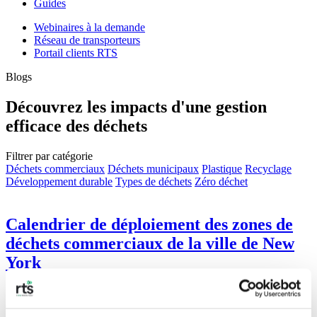
Guides
Webinaires à la demande
Réseau de transporteurs
Portail clients RTS
Blogs
Découvrez les impacts d'une gestion
efficace des déchets
Filtrer par catégorie
Déchets commerciaux
Déchets municipaux
Plastique
Recyclage
Développement durable
Types de déchets
Zéro déchet
Calendrier de déploiement des zones de
déchets commerciaux de la ville de New
York
Le programme « Commercial Waste Zone » de New York sera mis
en place en 2024 afin d'améliorer l'efficacité, la sécurité et la