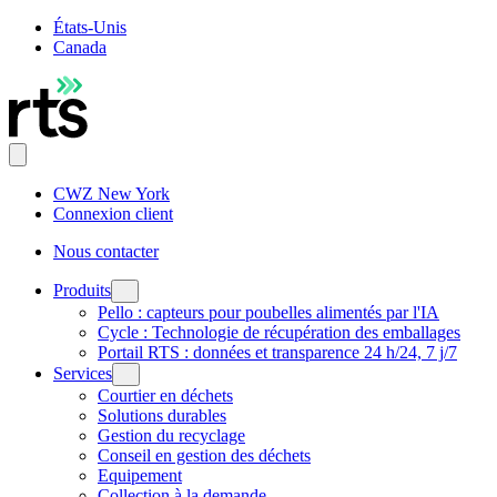
États-Unis
Canada
CWZ New York
Connexion client
Nous contacter
Produits
Pello : capteurs pour poubelles alimentés par l'IA
Cycle : Technologie de récupération des emballages
Portail RTS : données et transparence 24 h/24, 7 j/7
Services
Courtier en déchets
Solutions durables
Gestion du recyclage
Conseil en gestion des déchets
Equipement
Collection à la demande