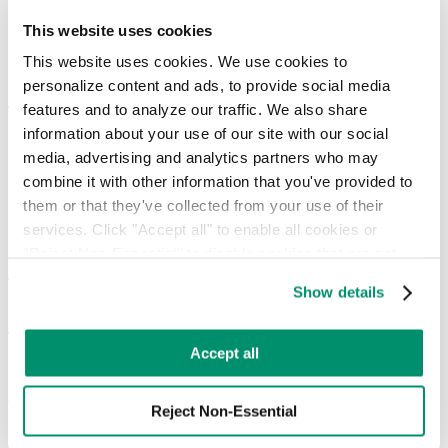
durabilité dans tous les arrondissements.
This website uses cookies
This website uses cookies. We use cookies to 
personalize content and ads, to provide social media 
Qu'est-ce que la loi locale 199 ?
features and to analyze our traffic. We also share 
information about your use of our site with our social 
La loi locale n° 199 est une disposition clé du programme de gestion
des déchets commerciaux de la ville de New York, qui vise à
media, advertising and analytics partners who may 
renforcer la durabilité et la sécurité.
combine it with other information that you've provided to 
them or that they've collected from your use of their 
services. Click "Accept all" to enable all cookies or 
"Reject Non-Essential" to disable cookies that are not 
Les villes américaines les plus
categorized as necessary. You can manage your 
performantes en matière de gestion
Show details
preferences by toggling the different kinds of cookies.
intelligente des déchets
Learn more in our 
Privacy Policy
.
Accept all
Les villes intelligentes exploitent les données et les technologies
pour améliorer les infrastructures urbaines, la durabilité et l'efficacité
de la gestion des déchets.
Reject Non-Essential