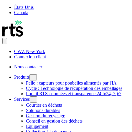
États-Unis
Canada
CWZ New York
Connexion client
Nous contacter
Produits
Pello : capteurs pour poubelles alimentés par l'IA
Cycle : Technologie de récupération des emballages
Portail RTS : données et transparence 24 h/24, 7 j/7
Services
Courtier en déchets
Solutions durables
Gestion du recyclage
Conseil en gestion des déchets
Equipement
Collection à la demande