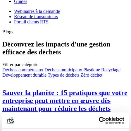
Guides
Webinaires à la demande
Réseau de transporteurs
Portail clients RTS
Blogs
Découvrez les impacts d'une gestion
efficace des déchets
Filtrer par catégorie
Déchets commerciaux
Déchets municipaux
Plastique
Recyclage
Développement durable
Types de déchets
Zéro déchet
Sauver la planète : 15 pratiques que votre
entreprise peut mettre en œuvre dès
maintenant pour réduire les déchets
La réduction des déchets dans les entreprises offre des avantages
concrets, tels qu'un environnement plus propre, une baisse des frais