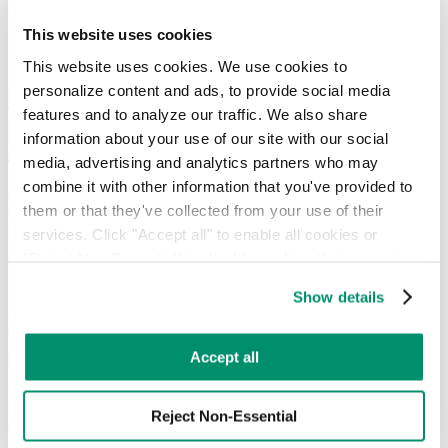
généraux et une meilleure image de marque.
This website uses cookies
This website uses cookies. We use cookies to 
personalize content and ads, to provide social media 
Les déchets et le recyclage municipaux
features and to analyze our traffic. We also share 
peuvent-ils être plus intelligents ?
information about your use of our site with our social 
Nous pensons que oui.
media, advertising and analytics partners who may 
combine it with other information that you've provided to 
Alors que les systèmes des villes intelligentes évoluent, la gestion
them or that they've collected from your use of their 
des déchets et du recyclage stagne. RTS a examiné les moyens de
mettre en place un système d'assainissement intelligent.
services. Click "Accept all" to enable all cookies or 
"Reject Non-Essential" to disable cookies that are not 
categorized as necessary. You can manage your 
Show details
preferences by toggling the different kinds of cookies.
Un guide illustré simple sur les types de
déchets
Learn more in our 
Privacy Policy
.
Accept all
Une identification et un tri corrects des déchets constituent un
maillon essentiel pour assurer un traitement rapide et efficace de
Reject Non-Essential
ceux-ci.