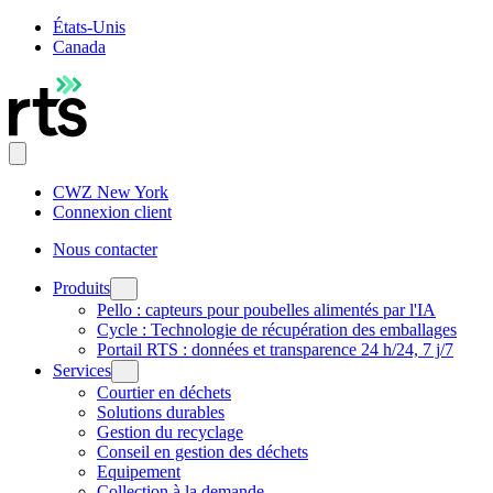
États-Unis
Canada
CWZ New York
Connexion client
Nous contacter
Produits
Pello : capteurs pour poubelles alimentés par l'IA
Cycle : Technologie de récupération des emballages
Portail RTS : données et transparence 24 h/24, 7 j/7
Services
Courtier en déchets
Solutions durables
Gestion du recyclage
Conseil en gestion des déchets
Equipement
Collection à la demande