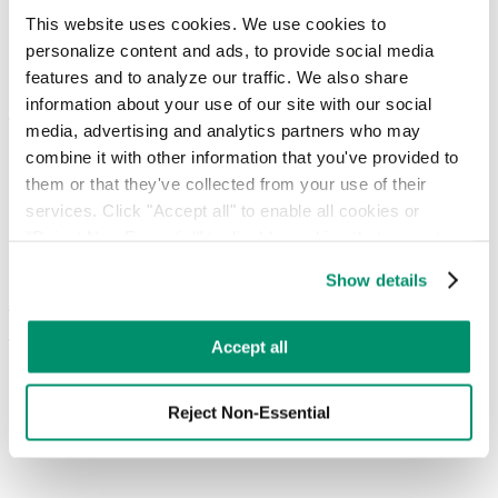
renforcement de la réglementation et de la transparence.
This website uses cookies. We use cookies to 
personalize content and ads, to provide social media 
features and to analyze our traffic. We also share 
Comprendre les cadres et les normes ESG
information about your use of our site with our social 
media, advertising and analytics partners who may 
Le reporting ESG est essentiel. Les entreprises doivent comprendre
combine it with other information that you've provided to 
la différence entre les cadres de référence et les normes pour en tirer
them or that they've collected from your use of their 
parti.
services. Click "Accept all" to enable all cookies or 
"Reject Non-Essential" to disable cookies that are not 
categorized as necessary. You can manage your 
Show details
preferences by toggling the different kinds of cookies.
Pourquoi votre entreprise a-t-elle besoin
d'un consultant en gestion des déchets ?
Learn more in our 
Privacy Policy
.
Accept all
Les consultants en gestion des déchets apportent leur expertise et
proposent des stratégies fondées sur des données pour rationaliser
Reject Non-Essential
les opérations et réduire les coûts.