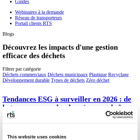
Guides
Webinaires à la demande
Réseau de transporteurs
Portail clients RTS
Blogs
Découvrez les impacts d'une gestion
efficace des déchets
Filtrer par catégorie
Déchets commerciaux
Déchets municipaux
Plastique
Recyclage
Développement durable
Types de déchets
Zéro déchet
Tendances ESG à surveiller en 2026 : de
la transparence des données aux chaînes
d'approvisionnement circulaires
En 2026, les critères ESG deviendront une réalité commerciale
incontournable, fondée sur les données et façonnée par un
This website uses cookies