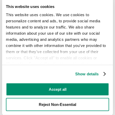
This website uses cookies
This website uses cookies. We use cookies to 
Cumplimiento de la normativa sobre
personalize content and ads, to provide social media 
residuos: Lo que toda empresa debe saber
features and to analyze our traffic. We also share 
para mantenerse a la vanguardia
information about your use of our site with our social 
media, advertising and analytics partners who may 
El cumplimiento de la normativa sobre residuos es fundamental para
combine it with other information that you've provided to 
que las empresas eviten sanciones legales, apuesten por la
them or that they've collected from your use of their 
sostenibilidad y garanticen su éxito a largo plazo.
services. Click "Accept all" to enable all cookies or 
"Reject Non-Essential" to disable cookies that are not 
categorized as necessary. You can manage your 
Show details
Cómo alcanzar los objetivos ESG con una
preferences by toggling the different kinds of cookies.
gestión inteligente de los residuos
Learn more in our 
Privacy Policy
.
Accept all
Según el PNUMA, se prevé que la generación de residuos sólidos
aumente de 2.100 millones de toneladas en 2023 a 3.800 millones
en 2025.
Reject Non-Essential