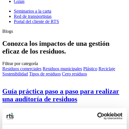
Guías
Seminarios a la carta
Red de transportistas
Portal del cliente de RTS
Blogs
Conozca los impactos de una gestión
eficaz de los residuos.
Filtrar por categoría
Residuos comerciales
Residuos municipales
Plástico
Reciclaje
Sostenibilidad
Tipos de residuos
Cero residuos
Guía práctica paso a paso para realizar
una auditoría de residuos
Los estadounidenses generan 2,2 kg de residuos al día. Realizar una
auditoría de residuos es un paso fundamental para reducir este
impacto.