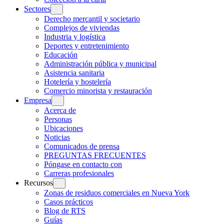
Sectores
Derecho mercantil y societario
Complejos de viviendas
Industria y logística
Deportes y entretenimiento
Educación
Administración pública y municipal
Asistencia sanitaria
Hotelería y hostelería
Comercio minorista y restauración
Empresa
Acerca de
Personas
Ubicaciones
Noticias
Comunicados de prensa
PREGUNTAS FRECUENTES
Póngase en contacto con
Carreras profesionales
Recursos
Zonas de residuos comerciales en Nueva York
Casos prácticos
Blog de RTS
Guías