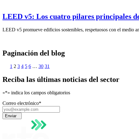
LEED v5: Los cuatro pilares principales d
LEED v5 promueve edificios sostenibles, respetuosos con el medio amb
Paginación del blog
1
2
3
4
5
6
…
30
31
Reciba las últimas noticias del sector
«*
» indica los campos obligatorios
Correo electrónico
*
Enviar