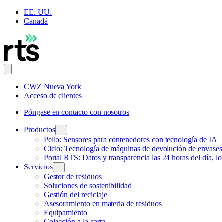
EE. UU.
Canadá
CWZ Nueva York
Acceso de clientes
Póngase en contacto con nosotros
Productos
Pello: Sensores para contenedores con tecnología de IA
Ciclo: Tecnología de máquinas de devolución de envases
Portal RTS: Datos y transparencia las 24 horas del día, l
Servicios
Gestor de residuos
Soluciones de sostenibilidad
Gestión del reciclaje
Asesoramiento en materia de residuos
Equipamiento
Colección a la carta