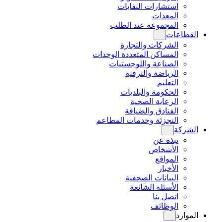
استشارات النفايات
المعدات
المجموعة عند الطلب
القطاعات
الشركات والتجارة
المساكن المتعددة الوحدات
الصناعة واللوجستيات
الرياضة والترفيه
التعليم
الحكومة والبلديات
الرعاية الصحية
الفنادق والضيافة
التجزئة وخدمات المطاعم
الشركة
نبذة عن
الأشخاص
المواقع
الأخبار
البيانات الصحفية
الأسئلة الشائعة
اتصل بنا
الوظائف
الموارد