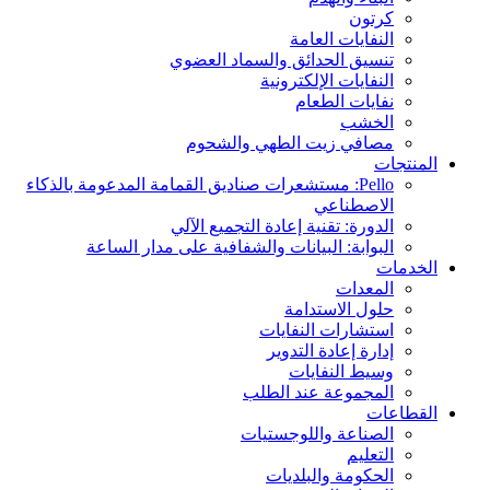
كرتون
النفايات العامة
تنسيق الحدائق والسماد العضوي
النفايات الإلكترونية
نفايات الطعام
الخشب
مصافي زيت الطهي والشحوم
المنتجات
Pello: مستشعرات صناديق القمامة المدعومة بالذكاء
الاصطناعي
الدورة: تقنية إعادة التجميع الآلي
البوابة: البيانات والشفافية على مدار الساعة
الخدمات
المعدات
حلول الاستدامة
استشارات النفايات
إدارة إعادة التدوير
وسيط النفايات
المجموعة عند الطلب
القطاعات
الصناعة واللوجستيات
التعليم
الحكومة والبلديات