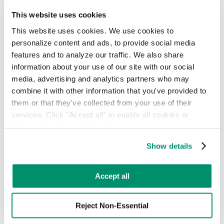
المودعة في المكبات؛ فهي طريقة مجربة لاستعادة المواد القيمة
واستخدامها في صناعة منتجات جديدة.
This website uses cookies
This website uses cookies. We use cookies to 
personalize content and ads, to provide social media 
features and to analyze our traffic. We also share 
5 ميزات رئيسية يجب مراعاتها عند اختيار
information about your use of our site with our social 
سلة المهملات المناسبة
media, advertising and analytics partners who may 
combine it with other information that you've provided to 
تعرف على خمس ميزات أساسية لاختيار صناديق النفايات وإعادة
them or that they've collected from your use of their 
التدوير المناسبة لتحسين الاستدامة في المكتب.
services. Click "Accept all" to enable all cookies or 
"Reject Non-Essential" to disable cookies that are not 
categorized as necessary. You can manage your 
Show details
ما هو السماد العضوي التجاري وكيف يمكن
preferences by toggling the different kinds of cookies.
للمدن إدارة النفايات العضوية؟
Learn more in our 
Privacy Policy
.
Accept all
يُعد التسميد التجاري أداة حيوية لمدينة نيويورك في إدارة النفايات
العضوية، والحد من استخدام مدافن النفايات، وإثراء التربة.
Reject Non-Essential