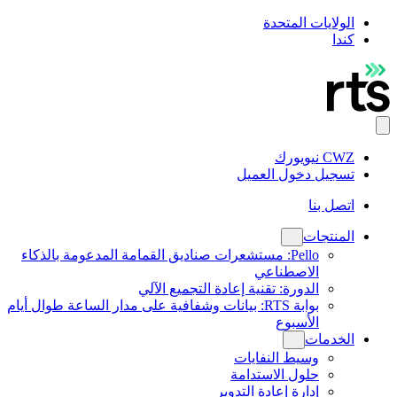
الولايات المتحدة
كندا
CWZ نيويورك
تسجيل دخول العميل
اتصل بنا
المنتجات
Pello: مستشعرات صناديق القمامة المدعومة بالذكاء
الاصطناعي
الدورة: تقنية إعادة التجميع الآلي
بوابة RTS: بيانات وشفافية على مدار الساعة طوال أيام
الأسبوع
الخدمات
وسيط النفايات
حلول الاستدامة
إدارة إعادة التدوير