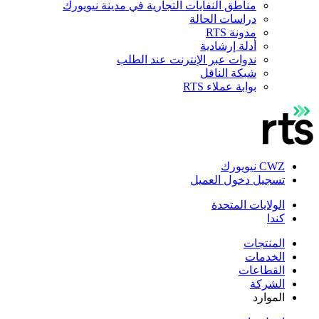
مناطق النفايات التجارية في مدينة نيويورك
دراسات الحالة
مدونة RTS
أدلة إرشادية
ندوات عبر الإنترنت عند الطلب
شبكة الناقل
بوابة عملاء RTS
CWZ نيويورك
تسجيل دخول العميل
الولايات المتحدة
كندا
المنتجات
الخدمات
القطاعات
الشركة
الموارد